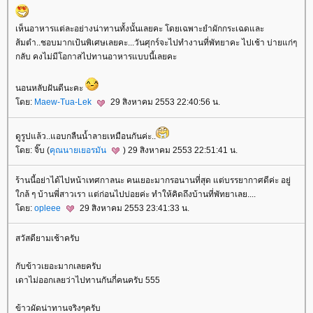
เห็นอาหารแต่ละอย่างน่าทานทั้งนั้นเลยคะ โดยเฉพาะยำผักกระเฉดและ
ส้มตำ..ชอบมากเป้นพิเศษเลยคะ...วันศุกร์จะไปทำงานที่พัทยาคะ ไปเช้า บ่ายแก่ๆ
กลับ คงไม่มีโอกาสไปทานอาหารแบบนี้เลยคะ
นอนหลับฝันดีนะคะ
ดย:
Maew-Tua-Lek
29 สิงหาคม 2553 22:40:56 น.
ดูรูปแล้ว..แอบกลืนน้ำลายเหมือนกันค่ะ..
ดย: จิ๊บ (
คุณนายเยอรมัน
) 29 สิงหาคม 2553 22:51:41 น.
ร้านนี้อย่าได้ไปหน้าเทศกาลนะ คนเยอะมากรอนานที่สุด แต่บรรยากาศดีค่ะ อยู่
กล้ ๆ บ้านพี่สาวเรา แต่ก่อนไปบ่อยค่ะ ทำให้คิดถึงบ้านที่พัทยาเลย....
ดย:
opleee
29 สิงหาคม 2553 23:41:33 น.
สวัสดียามเช้าครับ
กับข้าวเยอะมากเลยครับ
เดาไม่ออกเลยว่าไปทานกันกี่คนครับ 555
ข้าวผัดน่าทานจริงๆครับ