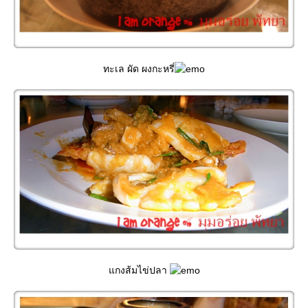
ทะเล ผัด ผงกะหรี่
กงส้มไข่ปลา