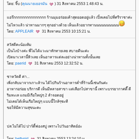
ดย: จิ๊บ (
คุณนายเยอรมัน
) 31 สิงหาคม 2553 1:48:43 น.
อร๊กกกกกกกกกกกกกกก ร้านมุมอร่อยเค้าสุดยอดอยู่แล้ว เปิ้ลเคยไปที่ศรีราชาค่ะ
ไม่ไหวแล้ว น่าทานมากๆ ทุกอย่างด้วย เห็นแล้วอยากทานนนนนนนนนน
ดย:
APPLEAIR
31 สิงหาคม 2553 10:15:21 น.
สวัสดีคะน้องส้ม
เป็นไงบ้างค่ะ พี่ไม่ได้แวะมาทักทายเลย สบายดีนะค่ะ
เปิดมาเวลานี้หิวเลย เห็นอาหารแต่ละอย่างน่าทานทั้งนั้นเล
ดย:
paerid
31 สิงหาคม 2553 12:32:52 น.
ซาหวัดดี ค่า...
เพิ่งกลับมาจากเกาะล้าน ได้ไปกินร้านอาหารค่ำที่ร้านนี้เช่นกันค่ะ
อาหารอร่อย บริการดี เห็นมีหลายสาขา แต่เลือกไปสาขานี้ เพราะบรรยากาศดี๊ ดี
ริมทะเล แถมมีเรือใหญ่ๆ 2 ลำจอดอยู่
ไม่เคยได้เห็นเรือใหญ่ๆ แบบนี้ใกล้ๆซะที
ขอให้มีความสุขนะคะ
ปล:ไม่ได้ไป ปาร์ตี้ฟองสบู่ เพราะไปวันอาทิตย์อ่ะ
ดย:
bettygirl
31 สิงหาคม 2553 13:24:10 น.