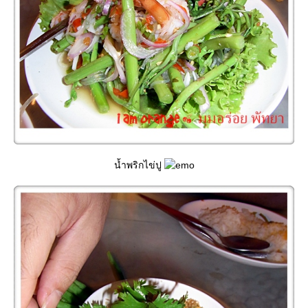
น้ำพริกไข่ปู