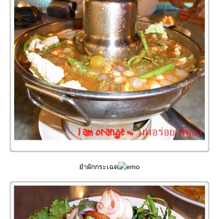
ำผักกระเฉด