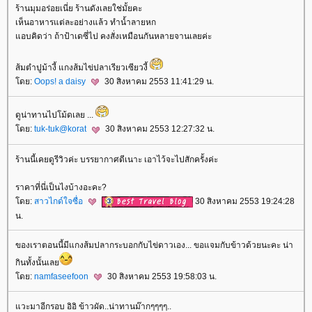
ร้านมุมอร่อยเนี่ย ร้านดังเลยใช่มั้ยคะ
เห็นอาหารแต่ละอย่างแล้ว ทำน้ำลายหก
อบคิดว่า ถ้าป้าเดซี่ไป คงสั่งเหมือนกันหลายจานเลยค่ะ
ส้มตำปูม้างี้ แกงส้มไข่ปลาเรียวเซียวงี้
ดย:
Oops! a daisy
30 สิงหาคม 2553 11:41:29 น.
ดูน่าทานไปโม้ดเลย ...
ดย:
tuk-tuk@korat
30 สิงหาคม 2553 12:27:32 น.
ร้านนี้เคยดูรีวิวค่ะ บรรยากาศดีเนาะ เอาไว้จะไปสักครั้งค่ะ
ราคาที่นี่เป็นไงบ้างอะคะ?
ดย:
สาวไกด์ใจซื่อ
30 สิงหาคม 2553 19:24:28
น.
ของเราตอนนี้มีแกงส้มปลากระบอกกับไข่ดาวเอง... ขอแจมกับข้าวด้วยนะคะ น่า
กินทั้งนั้นเล
ดย:
namfaseefoon
30 สิงหาคม 2553 19:58:03 น.
วะมาอีกรอบ อิอิ ข้าวผัด..น่าทานม๊ากๆๆๆๆ..