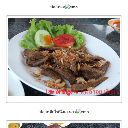
ปลาทอด
ปลาหมึกไข่นึ่งมะนาว