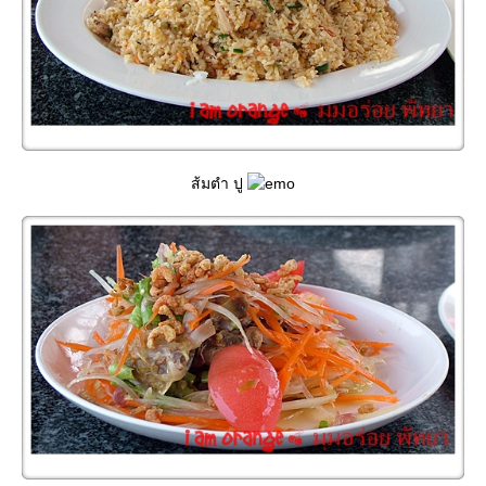
ส้มตำ ปู