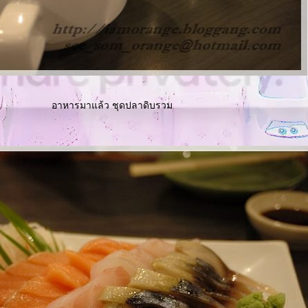
อาหารมาแล้ว ชุดปลาดิบรวม