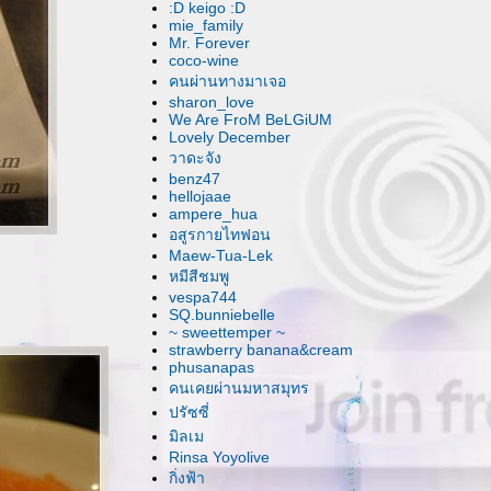
:D keigo :D
mie_family
Mr. Forever
coco-wine
คนผ่านทางมาเจอ
sharon_love
We Are FroM BeLGiUM
Lovely December
วาดะจัง
benz47
hellojaae
ampere_hua
อสูรกายไทฟอน
Maew-Tua-Lek
หมีสีชมพู
vespa744
SQ.bunniebelle
~ sweettemper ~
strawberry banana&cream
phusanapas
คนเคยผ่านมหาสมุทร
ปรัซซี่
มิลเม
Rinsa Yoyolive
กิ่งฟ้า