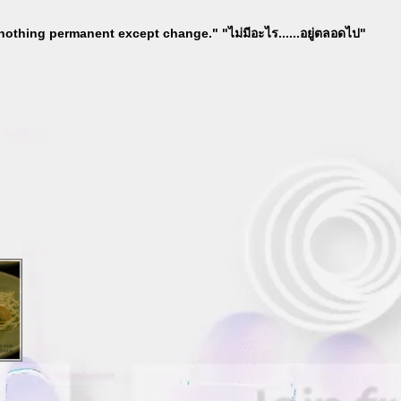
nothing permanent except change." "ไม่มีอะไร......อยู่ตลอดไป"