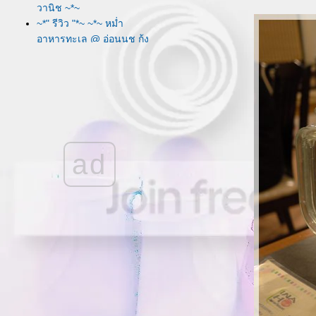
วานิช ~*~
~*" รีวิว "*~ ~*~ หม่ำ
อาหารทะเล @ อ่อนนุช กุ้ง
เผา ~*~
~*" รีวิว "*~ ~*~ สตรอเบ
อรี่ ช็อกโกเลิฟ @ สเวน
เซ่นส์ ~*~
~*" รีวิว "*~ ~*~ หม่ำปูม้า
@ ลุงแถม ~*~
~*" รีวิว "*~ ~*~ หม่ำ
ad
อาหารเวียดนาม @ เชิญ
ตะวัน ~*~
~*" รีวิว "*~ ~*~ หม่ำ
อาหาร ชมพิธภัณฑ์ @
บ้านไม้ชายน้ำ ~*~
~*" รีวิว "*~ ~*~ ปิงๆ ย่างๆ
@ มิยาบิ ~*~
~*" รีวิว "*~ ~*~ ไอกรีม
หม้อไฟ @ ทังฟัน ไอศกรีม
~*~
~*" รีวิว "*~ ~*~ สุขสันต์