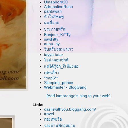
Umaphorn20
AdrenalineRush
pantawan
หัวใจสีชมพู
คนขี้อา
ประกายพรึก
Bonjour_KiTTy
sawkitty
auau_py
วิปครีมรสมะนาว
tayya tatar
อน่าจอมซ่าส์
ค่ได้รู้จัก_ก็เพียงพอ
เศษเสี้ยว
**mp5**
Sleeping_prince
Webmaster - BlogGang
[Add iamorange's blog to your web]
Links
oasiiswithyou.bloggang.com/
travel
กองทัพเรือ
จองบ้านพักอุทยาน