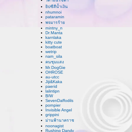
วิตามินโซดา
ิปซีสีน้ำเงิน
nhumnoi
pataramin
พจมารร้า
mintny_n
Dr.Manta
karnlaka
kitty cute
boatboat
wetrip
nam_sila
คนชุมแสง
Mr.DogGie
OHROSE
au-utcc
Jiji&Kaka
paerid
lalintipn
B/W
SevenDaffodils
pompier
Invisible Angel
grippini
ม่านฟ้านาคราช
noonagist
Rushing Dandy