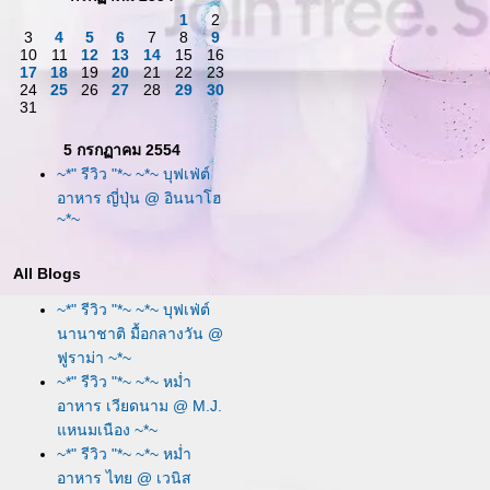
1
2
3
4
5
6
7
8
9
10
11
12
13
14
15
16
17
18
19
20
21
22
23
24
25
26
27
28
29
30
31
5 กรกฏาคม 2554
~*" รีวิว "*~ ~*~ บุฟเฟ่ต์
อาหาร ญี่ปุ่น @ อินนาโฮ
~*~
All Blogs
~*" รีวิว "*~ ~*~ บุฟเฟ่ต์
นานาชาติ มื้อกลางวัน @
ฟูราม่า ~*~
~*" รีวิว "*~ ~*~ หม่ำ
อาหาร เวียดนาม @ M.J.
หนมเนือง ~*~
~*" รีวิว "*~ ~*~ หม่ำ
อาหาร ไทย @ เวนิส