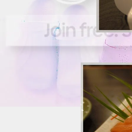
ปอซีฟู้ด (ตาโข) @
เกาะสมุย ~*~
~*" รีวิว "*~ ~*~ อิ่มอร่อ
อาหารทะเลใต้ @ กิ่ง
ปะการัง ~*~
~*" รีวิว "*~ ~*~ หม่ำ
อาหารทะเล @ ครัวลุง
ถม ~*~
~*" รีวิว "*~ ~*~ หม่ำ
อาหารอีสาน @ Zaab อีลี่
~*~
~*" รีวิว "*~ ~*~ หม่ำ
ดินเนอร์ @ ไอบิส ริเวอร์
ไซด์ ~*~
~*" รีวิว "*~ ~*~ ร้านยำแม่
ริ้ว @ บางแสน ~*~
~*" รีวิว "*~ ~*~ บุฟเฟ่
นานาชาติ @ แมริออท
คาเฟ่ ~*~
~*" รีวิว "*~ ~*~ อิ่มอร่อ
@ ช็อคโกแลตวิลล์ ~*~