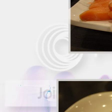
~*" รีวิว "*~ ~*~ พิซซ่า
หน้าแซลมอน @ The
Smoke House ~*~
~*" รีวิว "*~ ~*~ หม่ำ
อาหารเช้า ชิลล์ๆ @
Flavors ~*~
~*" รีวิว "*~ ~*~ อิ่มอร่อ
อาหารทะเล @ เจ๊จุก ~*~
~*" รีวิว "*~ ~*~ อิ่มอร่อ
@ บ้านน้ำเคียงดิน ~*~
*" รีวิว "*~อิ่มอร่อย @
วิโรจน์โภชนา ~*~
*" รีวิว "*~อิ่มอร่อย อาหาร
ทะเล @ ปรีชา ซีฟู๊ด ~*~
~*" รีวิว "*~ ~*~ HAPPY
BIRTH DAY @ CLUB 99
~*~
~*" รีวิว "*~ ~*~ สเต็ก @
นุติ สเต็ก ~*~
~*" รีวิว "*~ ~*~ อิ่มอร่อ
@ ถึงพริกถึงขิง ~*~