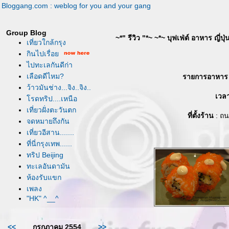
Bloggang.com : weblog for you and your gang
Group Blog
~*" รีวิว "*~ ~*~ บุฟเฟ่ต์ อาหาร ญี่ป
เที่ยวใกล้กรุง
กินไปเรื่อ
ไปทะเลกันดีก่า
เลือดดีไหม?
รายการอาหาร
ว้าวมันช่าง...จิง..จิง..
เวลา
รดทริป....เหนือ
เที่ยวฝั่งตะวันตก
ที่ตั้งร้าน
: ถน
จดหมายถึงกัน
เที่ยวอีสาน.......
ที่นี่กรุงเทพ......
ทริป Beijing
ทะเลอันดามัน
ห้องรับแขก
เพลง
"HK" ^__^
<<
กรกฏาคม 2554
>>