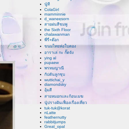
นู๋ที
ColaGirl
mamminnie
d_waneesorn
สายฝนสีชมพู
the Sixth Floor
chalawanman
พี่รี่+ต๊อก
ขนมไทยห่อใบตอง
อาราเล่ กะ กั๊ตจัง
ying al
pupaew
พรหมญาณี
กัปตันลูกชุบ
wuttichai_y
diamondsky
อุ้มสี
สายหมอกและก้อนเมฆ
นู๋ปรางฝันเฟื่องเรื่องเที่ยว
tuk-tuk@korat
nLatte
feathernutty
rabbitjumps
Great_opal