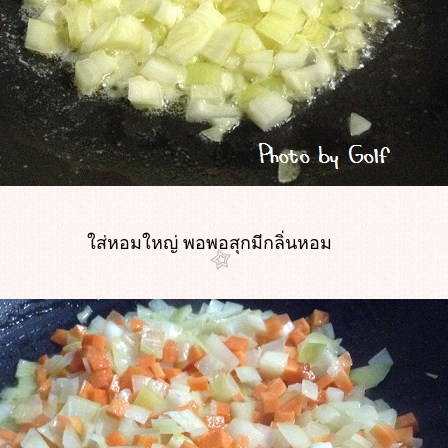
ส่หอมใหญ่ พอพอสุกมีกลิ่นหอม