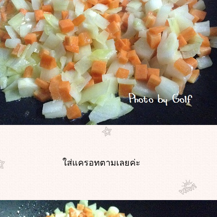
ส่แครอทตามเลยค่ะ