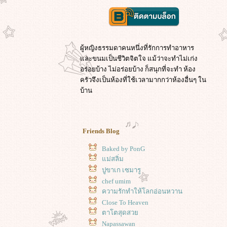
ผู้หญิงธรรมดาคนหนึ่งที่รักการทำอาหาร
ละขนมเป็นชีวิตจิตใจ แม้ว่าจะทำไม่เก่ง
อร่อยบ้าง ไม่อร่อยบ้าง ก็สนุกที่จะทำ ห้อง
ครัวจึงเป็นห้องที่ใช้เวลามากกว่าห้องอื่นๆ ใน
บ้าน
Friends Blog
Baked by PonG
ม่สลิ่ม
ปูขาเก เซมารู
chef umim
ความรักทำให้โลกอ่อนหวาน
Close To Heaven
ตาโตสุดสว
Napassawan