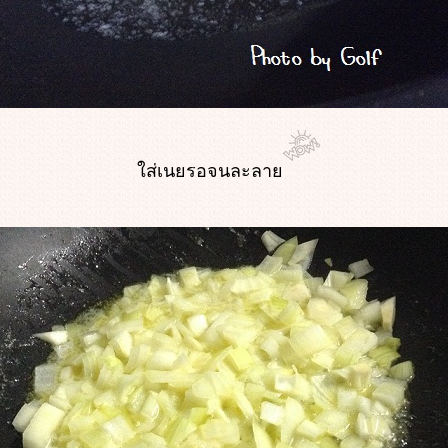
ส่เนยรอจนละลา