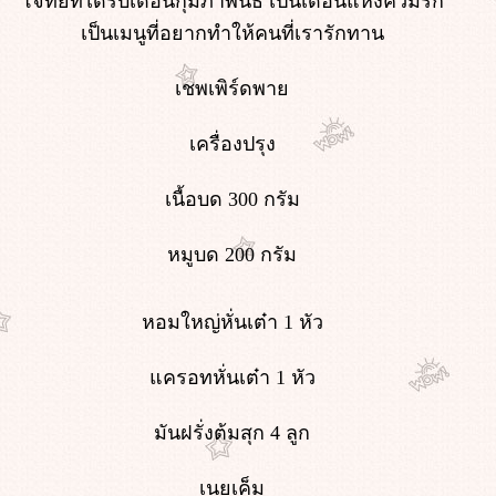
จทย์ที่ได้รับเดือนกุมภาพันธ์ เป็นเดือนแห่งควมรัก
เป็นเมนูที่อยากทำให้คนที่เรารักทาน
เชพเพิร์ดพา
เครื่องปรุง
เนื้อบด 300 กรัม
หมูบด 200 กรัม
หอมใหญ่หั่นเต๋า 1 หัว
ครอทหั่นเต๋า 1 หัว
มันฝรั่งต้มสุก 4 ลูก
เนยเค็ม