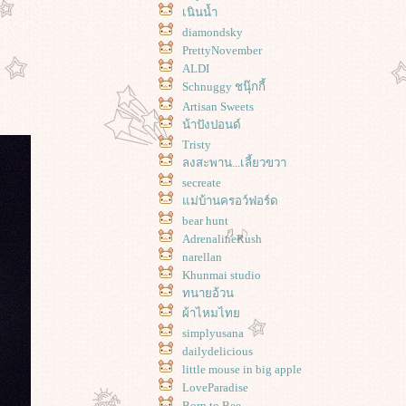
เนินน้ำ
diamondsky
PrettyNovember
ALDI
Schnuggy ชนุ๊กกี้
Artisan Sweets
น้าปังปอนด์
Tristy
ลงสะพาน...เลี้ยวขวา
secreate
ม่บ้านครอว์ฟอร์ด
bear hunt
AdrenalineRush
narellan
Khunmai studio
ทนายอ้วน
ผ้าไหมไท
simplyusana
dailydelicious
little mouse in big apple
LoveParadise
Born to Bee