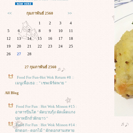
<<
กุมภาพันธ์ 2560
>>
1
2
3
4
5
6
7
8
9
10
11
12
13
14
15
16
17
18
19
20
21
22
23
24
25
26
27
28
27 กุมภาพันธ์ 2560
Food For Fun-Hot Wok Return #8 ::
เมนูเพื่อเธอ :: " เชพเพิร์ดพาย "
All Blog
Food For Fun : Hot Wok Misson #15 :
อาหารปิ่นโต " ผัดบวบกุ้ง ผัดเผ็ดแกง
ปลาหมึกถั่วฝักยาว "
Food For Fun : Hot Wok Misson #14 :
ผักดอก - ดอกไม้ " ผักดอกสามสหา