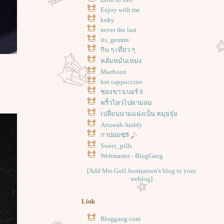
Enjoy with me
kuky
never the last
its_gemmi
กิน ๆ เที่ยว ๆ
หลั่มหมั่นเหม่ง
Maeboon
hot cappuccino
ซองขาวเบอร์ 9
พริ้วไหวไปตามลม
เปลี่ยนนามแฝงเป็น หมุยจุ๋
Ariawah Auddy
กาปอมซ่า
Sweet_pills
Webmaster - BlogGang
[Add Mrs.Golf Joonjaroen's blog to your
weblog]
Link
Bloggang.com