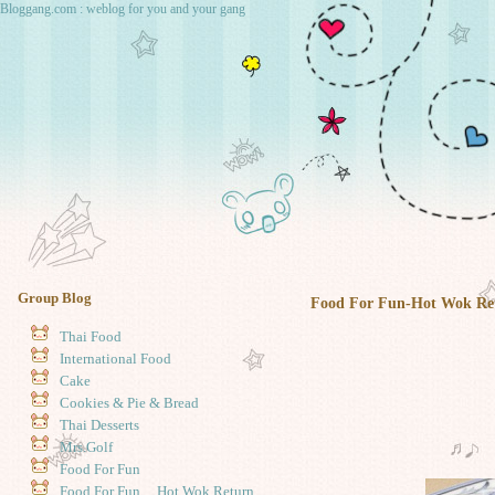
Bloggang.com : weblog for you and your gang
Group Blog
Food For Fun-Hot Wok Retur
Thai Food
International Food
Cake
Cookies & Pie & Bread
Thai Desserts
Mrs.Golf
Food For Fun
Food For Fun ... Hot Wok Return