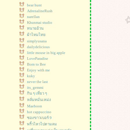
bear hunt
AdrenalineRush
narellan
Khunmai studio
ทนายอ้วน
ผ้าไหมไทย
simplyusana
dailydelicious
little mouse in big apple
LoveParadise
Born to Bee
Enjoy with me
kuky
never the last
its_gemmi
กิน ๆ เที่ยว ๆ
หลั่มหมั่นเหม่ง
Maeboon
hot cappuccino
ซองขาวเบอร์ 9
พริ้วไหวไปตามลม