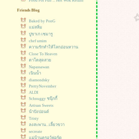
Food For Fun ... Hot Wok Return
Friends Blog
Baked by PonG
แม่สลิ่ม
ปูขาเก เซมารู
chef umim
ความรักทำให้โลกอ่อนหวาน
Close To Heaven
ตาโตสุดสวย
Napassawan
เนินน้ำ
diamondsky
PrettyNovember
ALDI
Schnuggy ชนุ๊กกี้
Artisan Sweets
น้าปังปอนด์
Tristy
ลงสะพาน...เลี้ยวขวา
secreate
แม่บ้านครอว์ฟอร์ด