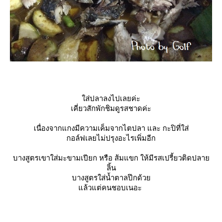
ส่ปลาลงไปเลยค่ะ
เคี่ยวสักพักชิมดูรสชาดค่ะ
เนื่องจากแกงมีความเค็มจากไตปลา และ กะปิที่ใส่
กอล์ฟเลยไม่ปรุงอะไรเพิ่มอีก
บางสูตรเขาใส่มะขามเปียก หรือ ส้มแขก ให้มีรสเปรี้ยวติดปลา
ลิ้น
บางสูตรใส่น้ำตาลปึกด้ว
ล้วแต่คนชอบเนอะ