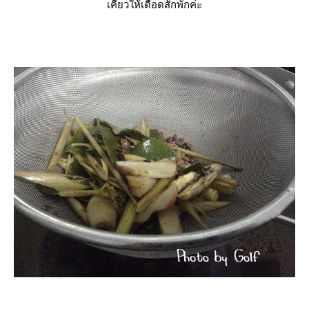
เคี่ยวให้เดือดสักพักค่ะ