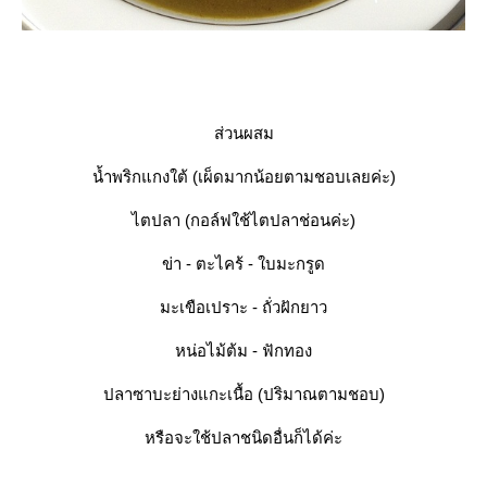
ส่วนผสม
น้ำพริกแกงใต้ (เผ็ดมากน้อยตามชอบเลยค่ะ)
ไตปลา (กอล์ฟใช้ไตปลาช่อนค่ะ)
ข่า - ตะไคร้ - ใบมะกรูด
มะเขือเปราะ - ถั่วฝักยาว
หน่อไม้ต้ม - ฟักทอง
ปลาซาบะย่างแกะเนื้อ (ปริมาณตามชอบ)
หรือจะใช้ปลาชนิดอื่นก็ได้ค่ะ