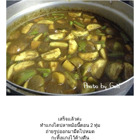
เสร็จแล้วค่ะ
ทำแกงไตปลาหม้อนี้ตอน 2 ทุ่ม
ถ่ายรูปออกมามืดไปหมด
กะทิ้งแกงไว้ค้างคืน