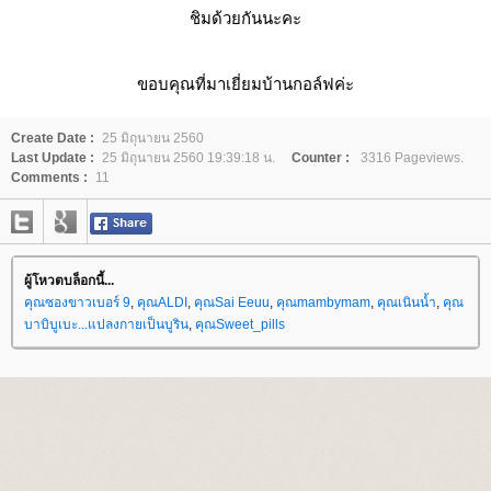
ชิมด้วยกันนะคะ
ขอบคุณที่มาเยี่ยมบ้านกอล์ฟค่ะ
Create Date :
25 มิถุนายน 2560
Last Update :
25 มิถุนายน 2560 19:39:18 น.
Counter :
3316 Pageviews.
Comments :
11
ผู้โหวตบล็อกนี้...
คุณซองขาวเบอร์ 9
,
คุณALDI
,
คุณSai Eeuu
,
คุณmambymam
,
คุณเนินน้ำ
,
คุณ
บาบิบูเบะ...แปลงกายเป็นบูริน
,
คุณSweet_pills