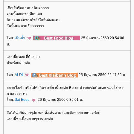
เด็กเส้นรีบตามมาชิมค่าาาา
จานนี้หอยลายเพียบเล
ชิมก่อนแต่มาส่งกำลังใจทีหลังนะคะ
วันนี้หมดตัวแย้ววววววว
ดย:
เนินน้ำ
25 มิถุนายน 2560 20:54:06
น.
บบนี้แหละ ที่ต้องการ
น่าอร่อยมากค่ะ
ดย:
ALDI
25 มิถุนายน 2560 22:47:52 น.
อยากวิ่งเข้าครัวไปทำกินซะเดี๋ยวนี้เลยค่ะ หิวเลย น่าจะแซ่บดีนะคะ ขอบใส่กระ
ชายเยอะๆ ค่ะ
ดย:
Sai Eeuu
26 มิถุนายน 2560 0:35:01 น.
ผัดได้น่ากินมากๆค่ะ ชอบทั้งเส้นมาม่าและผัดหอยลายค่ะ อร่อ
บบนี้ขอเบิ้ลหลายๆจานเลยค่ะ