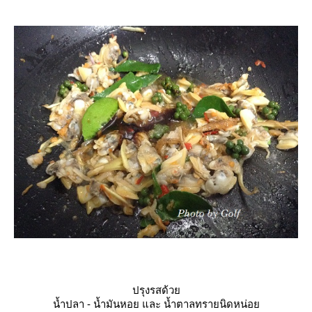
ปรุงรสด้ว
น้ำปลา - น้ำมันหอย และ น้ำตาลทรายนิดหน่อ