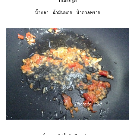
บมะกรูด
น้ำปลา - น้ำมันหอย - น้ำตาลทรา