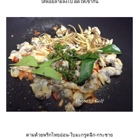
ส่หอยลายลงไป ผัดให้เข้ากัน
ตามด้วยพริกไทยอ่อน-ใบมะกรูดฉีก-กระชา