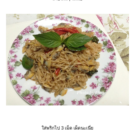
ส่พริกไป 3 เม็ด เผ็ดนะเนี่