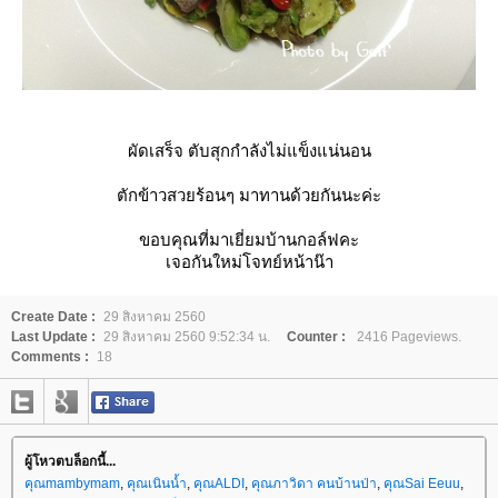
ผัดเสร็จ ตับสุกกำลังไม่แข็งแน่นอน
ตักข้าวสวยร้อนๆ มาทานด้วยกันนะค่ะ
ขอบคุณที่มาเยี่ยมบ้านกอล์ฟคะ
เจอกันใหม่โจทย์หน้าน๊า
Create Date :
29 สิงหาคม 2560
Last Update :
29 สิงหาคม 2560 9:52:34 น.
Counter :
2416 Pageviews.
Comments :
18
ผู้โหวตบล็อกนี้...
คุณmambymam
,
คุณเนินน้ำ
,
คุณALDI
,
คุณภาวิดา คนบ้านป่า
,
คุณSai Eeuu
,