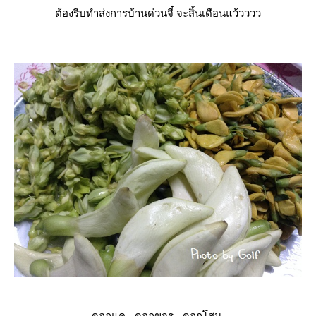
ต้องรีบทำส่งการบ้านด่วนจี๋ จะสิ้นเดือนแว้วววว
ดอกแค - ดอกขจร - ดอกโสน