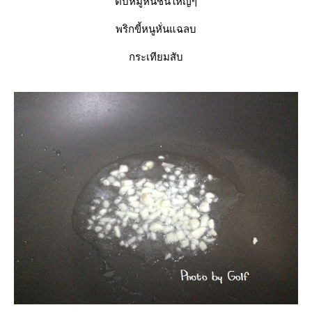
ตับหมูหั่นชิ้นใหญ่ๆ
พริกขี้หนูหั่นแฉลบ
กระเทียมสับ