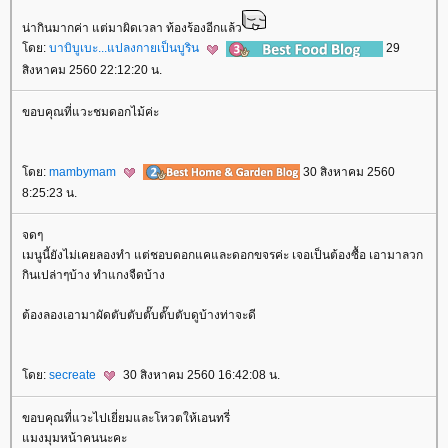
น่ากินมากค่า แต่มาผิดเวลา ท้องร้องอีกแล้ว
ดย:
บาบิบูเบะ...แปลงกายเป็นบูริน
29
สิงหาคม 2560 22:12:20 น.
ขอบคุณที่แวะชมดอกไม้ค่ะ
ดย:
mambymam
30 สิงหาคม 2560
8:25:23 น.
จดๆ
เมนูนี้ยังไม่เคยลองทำ แต่ชอบดอกแคและดอกขจรค่ะ เจอเป็นต้องซื้อ เอามาลวก
กินเปล่าๆบ้าง ทำแกงจืดบ้าง
ต้องลองเอามาผัดตับตับตั๊บตั๊บตับดูบ้างท่าจะดี
ดย:
secreate
30 สิงหาคม 2560 16:42:08 น.
ขอบคุณที่แวะไปเยี่ยมและโหวตให้เอนทรี่
มงมุมหน้าคนนะคะ