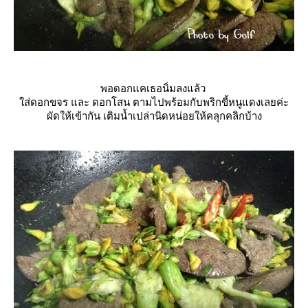
พอดอกแคเธอนิ่มลงแล้ว
ส่ดอกขจร และ ดอกโสน ตามไปพร้อมกับพริกขี้หนูแดงเลยค่ะ
ผัดให้เข้ากัน
เติมน้ำเปล่านิดหน่อยให้คลุกคลิกบ้าง