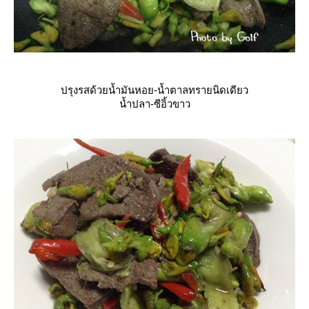
ปรุงรสด้วยน้ำมันหอย-น้ำตาลทรายนิดเดียว
น้ำปลา-ซีอิ้วขาว