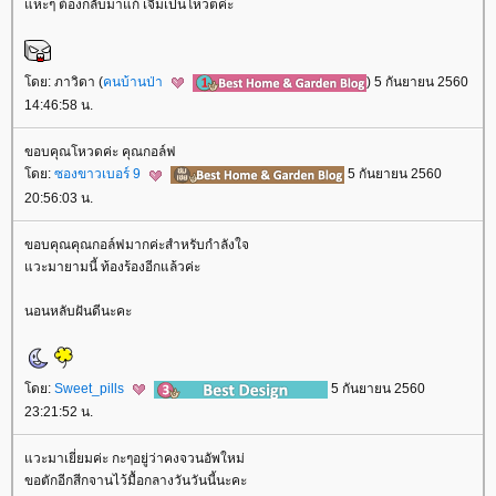
หะๆ ต้องกลับมาแก้ เจิมเป็นโหวตค่ะ
ดย: ภาวิดา (
คนบ้านป่า
) 5 กันยายน 2560
14:46:58 น.
ขอบคุณโหวดค่ะ คุณกอล์ฟ
ดย:
ซองขาวเบอร์ 9
5 กันยายน 2560
20:56:03 น.
ขอบคุณคุณกอล์ฟมากค่ะสำหรับกำลังใจ
วะมายามนี้ ท้องร้องอีกแล้วค่ะ
นอนหลับฝันดีนะคะ
ดย:
Sweet_pills
5 กันยายน 2560
23:21:52 น.
วะมาเยี่ยมค่ะ กะๆอยู่ว่าคงจวนอัพใหม่
ขอตักอีกสีกจานไว้มื้อกลางวันวันนี้นะคะ