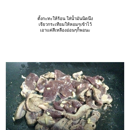
ตั้งกะทะให้ร้อน ใส่น้ำมันนิดนึง
เจียวกระเทียมให้หอมๆเข้าไว้
เอาแค่สีเหลืองอ่อนๆก็๋พอนะ