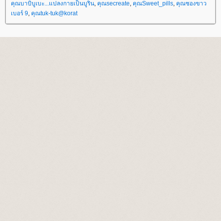
คุณบาบิบูเบะ...แปลงกายเป็นบูริน
,
คุณsecreate
,
คุณSweet_pills
,
คุณซองขาว
เบอร์ 9
,
คุณtuk-tuk@korat