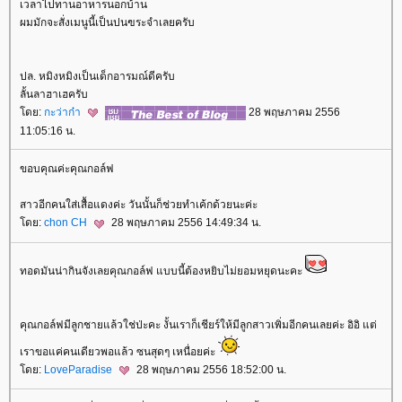
เวลาไปทานอาหารนอกบ้าน
ผมมักจะสั่งเมนูนี้เป็นปนฃระจำเลยครับ
ปล. หมิงหมิงเป็นเด็กอารมณ์ดีครับ
ลั้นลาฮาเฮครับ
ดย:
กะว่าก๋า
28 พฤษภาคม 2556
11:05:16 น.
ขอบคุณค่ะคุณกอล์ฟ
สาวอีกคนใส่เสื้อแดงค่ะ วันนั้นก็ช่วยทำเค้กด้วยนะค่ะ
ดย:
chon CH
28 พฤษภาคม 2556 14:49:34 น.
ทอดมันน่ากินจังเลยคุณกอล์ฟ แบบนี้ต้องหยิบไม่ยอมหยุดนะคะ
คุณกอล์ฟมีลูกชายแล้วใช่ป่ะคะ งั้นเราก็เชียร์ให้มีลูกสาวเพิ่มอีกคนเลยค่ะ อิอิ แต่
เราขอแค่คนเดียวพอแล้ว ซนสุดๆ เหนื่อยค่ะ
ดย:
LoveParadise
28 พฤษภาคม 2556 18:52:00 น.