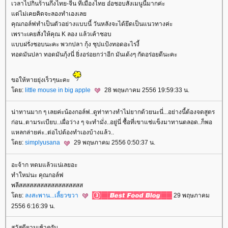
เวลาไปกินร้านกึ่งไทย-จีน ที่เมืองไทย อ๋อชอบสั่งเมนูนี้มากค่ะ
ต่ไม่เคยคิดจะลองทำเองเล
คุณกอล์ฟทำเป็นตัวอย่างแบบนี้ วันหลังจะได้ยึดเป็นแนวทางค่ะ
เพราะเคยสั่งให้คุณ K ลอง แล้วเค้าชอบ
บบฝรั่งชอบนะคะ พวกปลา กุ้ง ชุปแป้งทอดอะไรงี้
ทอดมันปลา ทอดมันกุ้งนี่ ยิ่งอร่อยกว่าอีก มันเด้งๆ กัดอร่อยดีนะคะ
ขอให้หายยุ่งเร็วๆนะคะ
ดย:
little mouse in big apple
28 พฤษภาคม 2556 19:59:33 น.
น่าทานมาก ๆ เลยค่ะน้องกอล์ฟ..ดูท่าทางทำไม่ยากด้วยนะนี่...อย่างนี้ต้องจดสูตร
ก่อน..ตามระเบียบ..เผื่อว่าง ๆ จะทำมั่ง..อยู่นี่ ซื้อที่เขาแช่แข็งมาทานตลอด..ก็พอ
หลกล่ายค่ะ..ต่อไปต้องทำเองบ้างแล้ว..
ดย:
simplyusana
29 พฤษภาคม 2556 0:50:37 น.
อะจ้าก หดมแล้วแน่เลยอะ
ทำใหม่นะ คุณกอล์ฟ
พลีสสสสสสสสสสสสสสสสสส
ดย:
ลงสะพาน...เลี้ยวขวา
29 พฤษภาคม
2556 6:16:39 น.
สวัสดียามเช้าครับ