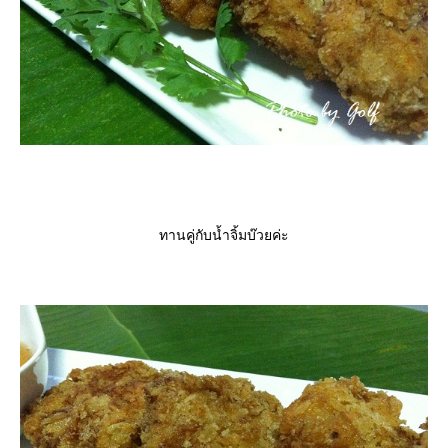
ทานคู่กับน้ำจิ้มบ๊วยค่ะ