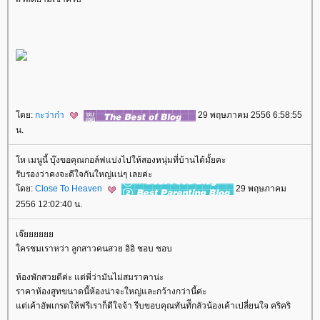
ดย:
กะว่าก๋า
29 พฤษภาคม 2556 6:58:55
น.
ห เมนูนี้ บุ๊งขอคุณกอล์ฟแบ่งไปให้สองหนุ่มที่บ้านได้มั้ยคะ
รับรองว่าคงจะดีใจกันใหญ่แน่ๆ เลยค่ะ
ดย:
Close To Heaven
29 พฤษภาคม
2556 12:02:40 น.
เจ๊
ครชมเราหว่า ลูกสาวคนสวย อิอิ ชอบ ชอบ
ห้องพักสวยดีค่ะ แต่พี่ว่ามันไม่สมราคาน่ะ
ราคาห้องสูทขนาดนี้ห้องน่าจะใหญ่และกว้างกว่านี้ค่ะ
ต่เค้าอัพเกรดให้ฟรีเราก็ดีใจจ้า รีบขอบคุณทันทัีกลัวน้องเค้าเปลี่ยนใจ คริคริ