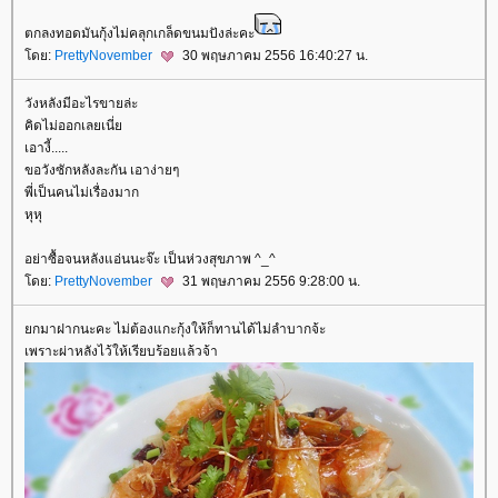
ตกลงทอดมันกุ้งไม่คลุกเกล็ดขนมปังล่ะคะ
ดย:
PrettyNovember
30 พฤษภาคม 2556 16:40:27 น.
วังหลังมีอะไรขายล่ะ
คิดไม่ออกเลยเนี่
เอางี้.....
ขอวังซักหลังละกัน เอาง่ายๆ
พี่เป็นคนไม่เรื่องมาก
หุหุ
อย่าซื้อจนหลังแอ่นนะจ๊ะ เป็นห่วงสุขภาพ ^_^
ดย:
PrettyNovember
31 พฤษภาคม 2556 9:28:00 น.
กมาฝากนะคะ ไม่ต้องแกะกุ้งให้ก็ทานได้ไม่ลำบากจ้ะ
เพราะผ่าหลังไว้ให้เรียบร้อยแล้วจ้า