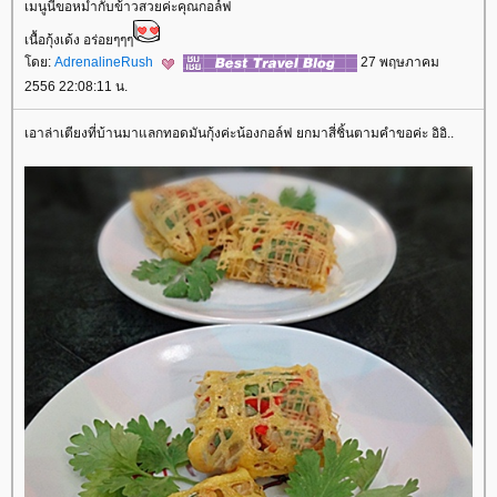
เมนูนี้ขอหม่ำกับข้าวสวยค่ะคุณกอล์ฟ
เนื้อกุ้งเด้ง อร่อยๆๆๆ
ดย:
AdrenalineRush
27 พฤษภาคม
2556 22:08:11 น.
เอาล่าเตียงที่บ้านมาแลกทอดมันกุ้งค่ะน้องกอล์ฟ ยกมาสี่ชิ้นตามคำขอค่ะ อิอิ..