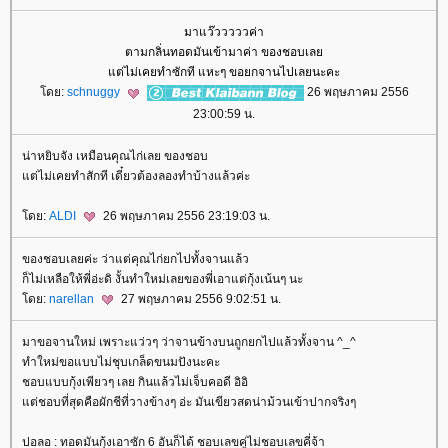
มาแว๊วววววค่า
ตามกลิ่นทอดมันเข้ามาค่า ของชอบเล
ต่ไม่เคยทำซักที แหะๆ ขอยกจานไปเลยนะคะ
ดย:
schnuggy
26 พฤษภาคม 2556
23:00:59 น.
น่าหยิบจัง เหมือนคุณไก่เลย ของชอบ
ต่ไม่เคยทำสักที เดี๋ยวต้องลองทำบ้างแล้วค่ะ
ดย:
ALDI
26 พฤษภาคม 2556 23:19:03 น.
ของชอบเลยค่ะ ว่าแต่คุณไก่ยกไปทั้งจานแล้ว
ก็ไม่เหลือให้พี่อ่ะดิ งั้นทำใหม่เลยของพี่เอาแต่กุ้งเน้นๆ นะ
ดย:
narellan
27 พฤษภาคม 2556 9:02:51 น.
มาขอจานใหม่ เพราะแว่วๆ ว่าจานข้างบนถูกยกไปแล้วทั้งจาน ^_^
ทำใหม่ขอแบบไม่ชุบเกล็ดขนมปังนะคะ
ชอบแบบกุ้งเพียวๆ เลย กินแล้วไม่เจ็บคอดี อิอิ
ต่ชอบที่สุดคือผักชีที่วางข้างๆ อ่ะ มันเขียวสดน่าม้วนเข้าปากจริงๆ
ปอลอ : ทอดมันกุ้งเอาซัก 6 อันก็ได้ ชอบเลขคู่ไม่ชอบเลขคี่จ้า