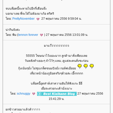
จบบล๊อคนี้จะหายไปอีกกี่เดือนจ๊ะ
บอกมาเลย พี่จะได้ไม่ต้องมาเก้อ คริคริ
ดย:
PrettyNovember
27 พฤษภาคม 2556 9:59:04 น.
น่ากินจังค่ะ
ดย: พิม (
lennon forever
) 27 พฤษภาคม 2556 13:01:09 น.
มาแว๊วววววววววว
55555 โฆษณาไว้เยอะมาก ลูกค้ามาสั่งเพียบเล
วันหลังทำเยอะๆ จำไว้ๆ แหม..ดูแต่ละคนสั่งซะก่อน
กุ้งเน้นๆมั่ง ไม่ชุบเกล็ดขนมปังมั่ง กอล์ฟเอ๊
เที่ยวหน้าน้องภูมิอดจริงๆด้วยล่ะ เอิ๊กกกกก
บล๊อคนี้อุตส่าห์เล่าความฝันให้ฟังแระ ฮี่ฮี่
เผื่อจะสวยกะเค้ามั่งเนาะ
ดย:
schnuggy
27 พฤษภาคม 2556
15:41:29 น.
กข้าวสวยมาแล้วค้าาาาา