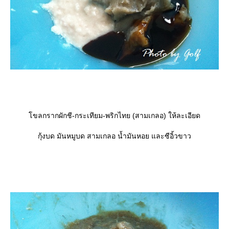
ขลกรากผักชี-กระเทียม-พริกไทย (สามเกลอ) ให้ละเอียด
กุ้งบด มันหมูบด สามเกลอ น้ำมันหอย และซีอิ้วขาว