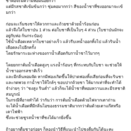
ชาคอจะมีความหอมน้อยกว่า
ต่มีรสชาติเข้มข้นกว่า ชุ่มคอมากกว่า สีของน้ำชาที่ชงออกมาจะเข้
มกว่า
ก่อนจะเริ่มชงชาให้ลวกกาและถ้วยชาด้วยน้ำร้อนก่อน
ล้วจึงใส่ใบชาป่น 1 ส่วน ต่อใบชาที่เป็นใบๆ 4 ส่วน (ใบชาป่นมักจะ
อยู่กับห่อ ก้นกระป๋อง)
ช้น้ำเดือดเทลวกใบชาอย่างเร็ว แล้วรีบเทน้ำออกทิ้งไป แล้วรินน้ำ
เดือดลงไปอีกครั้ง
ดยรักษาระยะห่างของกาน้ำเดือดกับกาน้ำชาไว้มากๆ
ดยยกกาต้มน้ำเดือดสูงๆ แรงน้ำร้อนๆ ที่กระทบกับใบชา จะช่วยให้
น้ำชาออกรสชาติเร็ว
ละมีกลิ่นหอมจัด หากมีฟองเกิดขึ้นให้ปาดฟองทิ้งเสียก่อนที่จะรินชา
ละกดพวย กาน้ำชาให้ใกล้ๆ ขอบปากถ้วยชา ให้มากเท่าที่จะทำได้
จำง่ายๆ ว่า "ชงสูง รินต่ำ" แล้วก็จะได้น้ำชาที่หอมหวานและมีรสชาติ
สมบูรณ์
นกรณีที่อาจทำได้ ว่ากันว่า การต้มน้ำเดือดด้วยไฟจากเตาถ่าน
จะได้น้ำเดือดที่มีกลิ่นไอของธรรมชาติมากกว่าต้มด้วยเตาแก๊สหรือ
เตาไฟฟ้า
ซึ่งจะช่วยชูรสน้ำชาที่ชงได้มากยิ่งขึ้น
ถ้าอยากดื่มชาอร่อยๆ ก็ลองนำวิธีที่แนะนำไปชงดื่มกันได้นะคะ