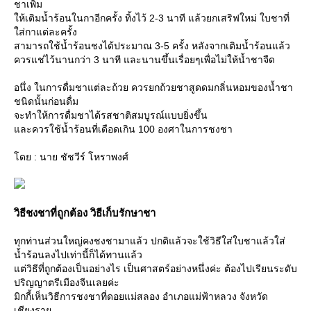
ชาเพิ่ม
ห้เติมน้ำร้อนในกาอีกครั้ง ทิ้งไว้ 2-3 นาที แล้วยกเสริฟใหม่ ใบชาที่
ส่กาแต่ละครั้ง
สามารถใช้น้ำร้อนชงได้ประมาณ 3-5 ครั้ง หลังจากเติมน้ำร้อนแล้ว
ควรแช่ไว้นานกว่า 3 นาที และนานขึ้นเรื่อยๆเพื่อไม่ให้น้ำชาจืด
อนึ่ง ในการดื่มชาแต่ละถ้วย ควรยกถ้วยชาสูดดมกลิ่นหอมของน้ำชา
ชนิดนั้นก่อนดื่ม
จะทำให้การดื่มชาได้รสชาติสมบูรณ์แบบยิ่งขึ้น
ละควรใช้น้ำร้อนที่เดือดเกิน 100 องศาในการชงชา
ดย : นาย ชัชวีร์ โหราพงศ์
วิธีชงชาที่ถูกต้อง วิธีเก็บรักษาชา
ทุกท่านส่วนใหญ่คงชงชามาแล้ว ปกติแล้วจะใช้วิธีใส่ใบชาแล้วใส่
น้ำร้อนลงไปเท่านี้ก็ได้ทานแล้ว
ต่วิธีที่ถูกต้องเป็นอย่างไร เป็นศาสตร์อย่างหนึ่งค่ะ ต้องไปเรียนระดับ
ปริญญาตรีเมืองจีนเลยค่ะ
มิกกี้เห็นวิธีการชงชาที่ดอยแม่สลอง อำเภอแม่ฟ้าหลวง จังหวัด
เชียงรา