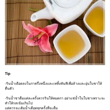
Tip
-รินน้ำเดือดลงในกาครึ่งหนึ่งและเททิ้งทันทีเพื่อล้างและอุ่นใบชาให้
ตื่นตัว
-รินน้ำชาดื่มแต่ละครั้งควรรินให้หมดกา อย่าแช่น้ำในใบชาเพราะจะ
ทำให้รสเข้มเกินไป
ต่ควรจะเติมน้ำเดือดทุกครั้งที่จะดื่ม