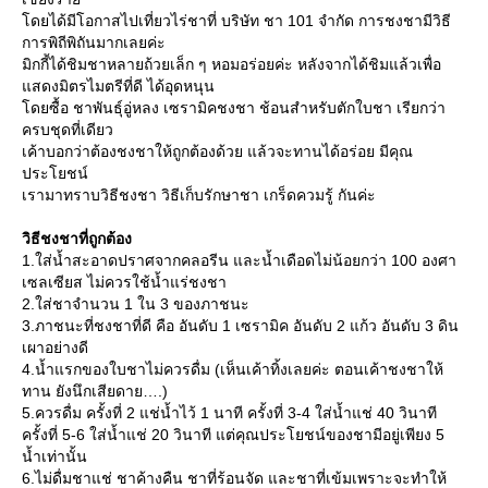
ดยได้มีโอกาสไปเที่ยวไร่ชาที่ บริษัท ชา 101 จำกัด การชงชามีวิธี
การพิถีพิถันมากเลยค่ะ
มิกกี้ได้ชิมชาหลายถ้วยเล็ก ๆ หอมอร่อยค่ะ หลังจากได้ชิมแล้วเพื่อ
สดงมิตรไมตรีที่ดี ได้อุดหนุน
ดยซื้อ ชาพันธุ์อู่หลง เซรามิคชงชา ช้อนสำหรับตักใบชา เรียกว่า
ครบชุดที่เดียว
เค้าบอกว่าต้องชงชาให้ถูกต้องด้วย แล้วจะทานได้อร่อย มีคุณ
ประโยชน์
เรามาทราบวิธีชงชา วิธีเก็บรักษาชา เกร็ดควมรู้ กันค่ะ
วิธีชงชาที่ถูกต้อง
1.ใส่น้ำสะอาดปราศจากคลอรีน และน้ำเดือดไม่น้อยกว่า 100 องศา
เซลเซียส ไม่ควรใช้น้ำแร่ชงชา
2.ใส่ชาจำนวน 1 ใน 3 ของภาชนะ
3.ภาชนะที่ชงชาที่ดี คือ อันดับ 1 เซรามิค อันดับ 2 แก้ว อันดับ 3 ดิน
เผาอย่างดี
4.น้ำแรกของใบชาไม่ควรดื่ม (เห็นเค้าทิ้งเลยค่ะ ตอนเค้าชงชาให้
ทาน ยังนึกเสียดาย….)
5.ควรดื่ม ครั้งที่ 2 แช่น้ำไว้ 1 นาที ครั้งที่ 3-4 ใส่น้ำแช่ 40 วินาที
ครั้งที่ 5-6 ใส่น้ำแช่ 20 วินาที แต่คุณประโยชน์ของชามีอยู่เพียง 5
น้ำเท่านั้น
6.ไม่ดื่มชาแช่ ชาค้างคืน ชาที่ร้อนจัด และชาที่เข้มเพราะจะทำให้