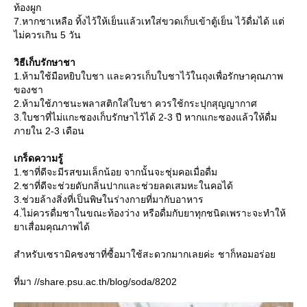
ท้องผูก
7.หากชาเหลือ ทิ้งไว้ให้เย็นแล้วเทใส่ขวดเก็บเข้าตู้เย็น ไว้ดื่มได้ แต่
ไม่ควรเกิน 5 วัน
วิธีเก็บรักษาชา
1.ห้ามใช้มือหยิบใบชา และควรเก็บใบชาไว้ในถุงเพื่อรักษาคุณภาพ
ของชา
2.ห้ามใช้ภาชนะพลาสติกใส่ใบชา ควรใช้กระปุกสุญญากาศ
3.ใบชาที่ไม่แกะซองเก็บรักษาไว้ได้ 2-3 ปี หากแกะซองแล้วให้ดื่ม
ภายใน 2-3 เดือน
เกร็ดความรู้
1.ชาที่ดีจะมีรสขมเล็กน้อย จากนั้นจะชุ่มคอเมื่อดื่ม
2.ชาที่ดีจะช่วยดับกลิ่นปากและช่วยลดเสมหะในคอได้
3.ช่วยล้างสิ่งที่เป็นพิษในร่างกายที่มากับอาหาร
4.ไม่ควรดื่มชาในขณะท้องว่าง หรือดื่มกับยาทุกชนิดเพราะจะทำให้
าเสื่อมคุณภาพได้
สำหรับเซรามิคชงชาที่ซื้อมาใช้สะดวกมากเลยค่ะ ชาก็หอมอร่อ
ที่มา //share.psu.ac.th/blog/soda/8202