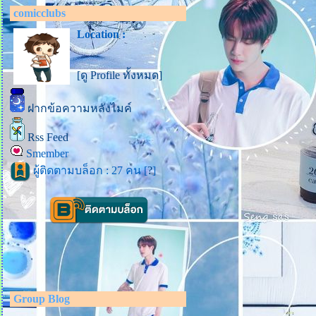
comicclubs
Location :
[ดู Profile ทั้งหมด]
ฝากข้อความหลังไมค์
Rss Feed
Smember
ผู้ติดตามบล็อก : 27 คน [
?
]
Group Blog