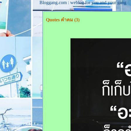
Bloggang.com : weblog for you and your gang
Quotes คำคม (3)