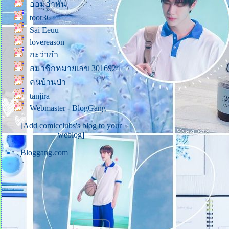
ออมอำพัน
คู่ครองที่สมบูรณ์แบบ
toor36
ภาพสีขาวที่มีจุดสีดำ
Sai Eeuu
Quotes คำคม (34)
lovereason
Quotes คำคม (33)
กะว่าก๋า
บันทึกคำพูดของพี่เสือจากไลฟ์
สมาชิกหมายเลข 3016924
สด (3 พ.ย. 64)
คนบ้านป่า
ธรรมะที่แม่บันทึก (24)
tanjira
ชรากาล ที่น่ารัก (แม่ส่งมาให้
Webmaster - BlogGang
ทางไลน์)
[Add comicclubs's blog to your
ธรรมะที่แม่บันทึก (23)
weblog]
ธรรมะที่แม่บันทึก (22)
Bloggang.com
Quotes คำคม (32)
ธรรมะที่แม่บันทึก (21)
ธรรมะที่แม่บันทึก (20)
ธรรมะที่แม่บันทึก (19)
ธรรมะที่แม่บันทึก (18)