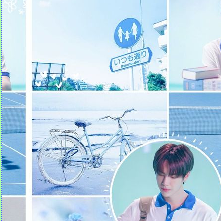
Quotes คำคม (1)
มรดกธรรม คำพุทธทาส | รัก |
การสัมผัสโลก
ธรรมะที่แม่บันทึก (17)
สรรหามาฝาก (1)
คำเทศนา แผนชีวิตเพื่อชีวิต
(สุภาษิต 16:1)
ข้อคิดจากคนรัก (19 ม.ค. 62)
ธรรมะที่แม่บันทึก (16)
ข้อคิดจากหนังสือ "เสียง
หัวเราะเรียกความโชคดี"
คำเทศนา ทำไมคุณถึงกลัว?
(มาระโก 4:35-41)
คำเทศนา เราจะยืนหยัด
ท่ามกลางกระแสสังคมได้
อย่างไร (ดาเนียล 1:1-21)
ธรรมะที่แม่บันทึก (15)