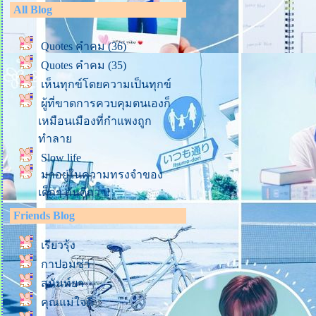
All Blog
Quotes คำคม (36)
Quotes คำคม (35)
เห็นทุกข์โดยความเป็นทุกข์
ผู้ที่ขาดการควบคุมตนเองก็
เหมือนเมืองที่กำแพงถูก
ทำลา
Slow life
มาอยู่ในความทรงจำของ
เด็กๆ กันดีกว่า!
ชร์ธรรมะ (2)
Friends Blog
ชร์ธรรมะ (1)
เรียวรุ้ง
รักตัวเองให้มากๆ นะลูก
กาปอมซ่า
(ข้อคิดจากฟ้าเพียงดิน ตอนที่
6)
สุนันท์ยา
ข้อคิดจากการมองดูพี่เสือทาง
คุณแม่ใจดี
TikTok