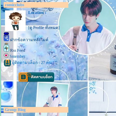
comicclubs
Location :
[ดู Profile ทั้งหมด]
ฝากข้อความหลังไมค์
Rss Feed
Smember
ผู้ติดตามบล็อก : 27 คน [
?
]
Group Blog