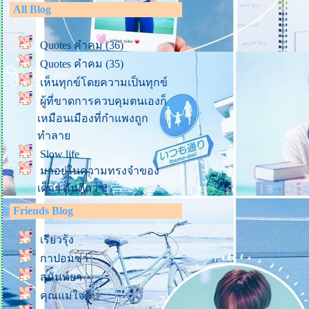
All Blog
Quotes คำคม (36)
Quotes คำคม (35)
เห็นทุกข์โดยความเป็นทุกข์
ผู้ที่ขาดการควบคุมตนเองก็
เหมือนเมืองที่กำแพงถูก
ทำลา
Slow life
มาอยู่ในความทรงจำของ
เด็กๆ กันดีกว่า!
ชร์ธรรมะ (2)
Friends Blog
ชร์ธรรมะ (1)
เรียวรุ้ง
รักตัวเองให้มากๆ นะลูก
กาปอมซ่า
(ข้อคิดจากฟ้าเพียงดิน ตอนที่
6)
สุนันท์ยา
ข้อคิดจากการมองดูพี่เสือทาง
คุณแม่ใจดี
TikTok