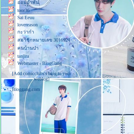
ออมอำพัน
คู่ครองที่สมบูรณ์แบบ
toor36
ภาพสีขาวที่มีจุดสีดำ
Sai Eeuu
Quotes คำคม (34)
lovereason
Quotes คำคม (33)
กะว่าก๋า
บันทึกคำพูดของพี่เสือจากไลฟ์
สมาชิกหมายเลข 3016924
สด (3 พ.ย. 64)
คนบ้านป่า
ธรรมะที่แม่บันทึก (24)
tanjira
ชรากาล ที่น่ารัก (แม่ส่งมาให้
Webmaster - BlogGang
ทางไลน์)
[Add comicclubs's blog to your
ธรรมะที่แม่บันทึก (23)
weblog]
ธรรมะที่แม่บันทึก (22)
Bloggang.com
Quotes คำคม (32)
ธรรมะที่แม่บันทึก (21)
ธรรมะที่แม่บันทึก (20)
ธรรมะที่แม่บันทึก (19)
ธรรมะที่แม่บันทึก (18)