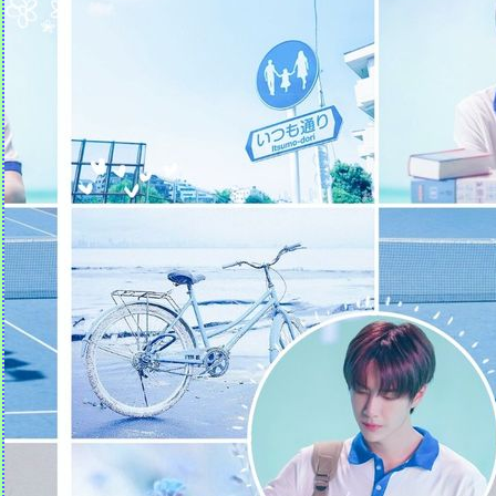
Quotes คำคม (1)
มรดกธรรม คำพุทธทาส | รัก |
การสัมผัสโลก
ธรรมะที่แม่บันทึก (17)
สรรหามาฝาก (1)
คำเทศนา แผนชีวิตเพื่อชีวิต
(สุภาษิต 16:1)
ข้อคิดจากคนรัก (19 ม.ค. 62)
ธรรมะที่แม่บันทึก (16)
ข้อคิดจากหนังสือ "เสียง
หัวเราะเรียกความโชคดี"
คำเทศนา ทำไมคุณถึงกลัว?
(มาระโก 4:35-41)
คำเทศนา เราจะยืนหยัด
ท่ามกลางกระแสสังคมได้
อย่างไร (ดาเนียล 1:1-21)
ธรรมะที่แม่บันทึก (15)