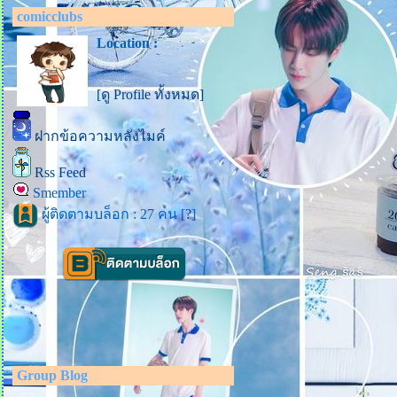
comicclubs
Location :
[ดู Profile ทั้งหมด]
ฝากข้อความหลังไมค์
Rss Feed
Smember
ผู้ติดตามบล็อก : 27 คน [
?
]
Group Blog