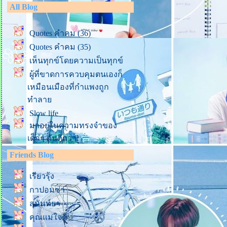
All Blog
Quotes คำคม (36)
Quotes คำคม (35)
เห็นทุกข์โดยความเป็นทุกข์
ผู้ที่ขาดการควบคุมตนเองก็
เหมือนเมืองที่กำแพงถูก
ทำลา
Slow life
มาอยู่ในความทรงจำของ
เด็กๆ กันดีกว่า!
ชร์ธรรมะ (2)
Friends Blog
ชร์ธรรมะ (1)
เรียวรุ้ง
รักตัวเองให้มากๆ นะลูก
กาปอมซ่า
(ข้อคิดจากฟ้าเพียงดิน ตอนที่
6)
สุนันท์ยา
ข้อคิดจากการมองดูพี่เสือทาง
คุณแม่ใจดี
TikTok