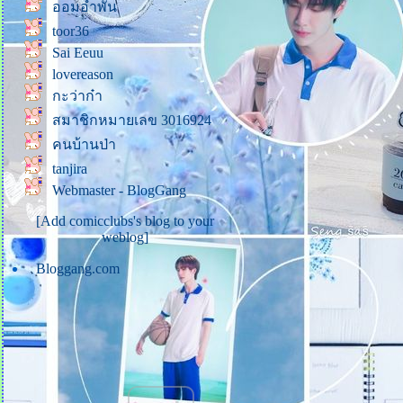
ออมอำพัน
คู่ครองที่สมบูรณ์แบบ
toor36
ภาพสีขาวที่มีจุดสีดำ
Sai Eeuu
Quotes คำคม (34)
lovereason
Quotes คำคม (33)
กะว่าก๋า
บันทึกคำพูดของพี่เสือจากไลฟ์
สมาชิกหมายเลข 3016924
สด (3 พ.ย. 64)
คนบ้านป่า
ธรรมะที่แม่บันทึก (24)
tanjira
ชรากาล ที่น่ารัก (แม่ส่งมาให้
Webmaster - BlogGang
ทางไลน์)
[Add comicclubs's blog to your
ธรรมะที่แม่บันทึก (23)
weblog]
ธรรมะที่แม่บันทึก (22)
Bloggang.com
Quotes คำคม (32)
ธรรมะที่แม่บันทึก (21)
ธรรมะที่แม่บันทึก (20)
ธรรมะที่แม่บันทึก (19)
ธรรมะที่แม่บันทึก (18)