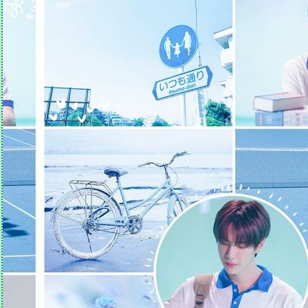
Quotes คำคม (1)
มรดกธรรม คำพุทธทาส | รัก |
การสัมผัสโลก
ธรรมะที่แม่บันทึก (17)
สรรหามาฝาก (1)
คำเทศนา แผนชีวิตเพื่อชีวิต
(สุภาษิต 16:1)
ข้อคิดจากคนรัก (19 ม.ค. 62)
ธรรมะที่แม่บันทึก (16)
ข้อคิดจากหนังสือ "เสียง
หัวเราะเรียกความโชคดี"
คำเทศนา ทำไมคุณถึงกลัว?
(มาระโก 4:35-41)
คำเทศนา เราจะยืนหยัด
ท่ามกลางกระแสสังคมได้
อย่างไร (ดาเนียล 1:1-21)
ธรรมะที่แม่บันทึก (15)