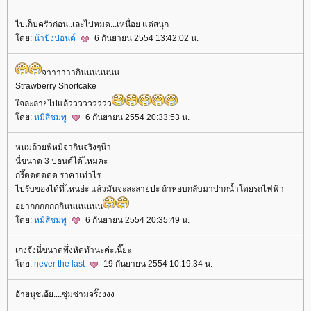
ไปเก็บครัวก่อน..เละไปหมด...เหนื่อย แต่สนุก
ดย:
น้าปังปอนด์
6 กันยายน 2554 13:42:02 น.
จาาาาาากินนนนนนน
Strawberry Shortcake
จละลายไปแล้ววววววววว
ดย:
หมีสีชมพู
6 กันยายน 2554 20:33:53 น.
หนมถ้วยพี่หมีจากินจริงๆน๊า
นี่ขนาด 3 ปอนด์ได้ไหมคะ
กรี๊ดดดดดด ราคาเท่าไร
ไปรับของได้ที่ไหนอ่ะ แล้วมันจะละลายป่ะ ถ้าหอบกลับมาปากน้ำโดยรถไฟฟ้า
อยากกกกกกกินนนนนนน
ดย:
หมีสีชมพู
6 กันยายน 2554 20:35:49 น.
เก่งจังนี่ขนาดพึ่งหัดทำนะค่ะเนี๊ยะ
ดย:
never the last
19 กันยายน 2554 10:19:34 น.
อ้ายนุชเอ้ย....ซุ่มซ่ามจริ๊งงงง