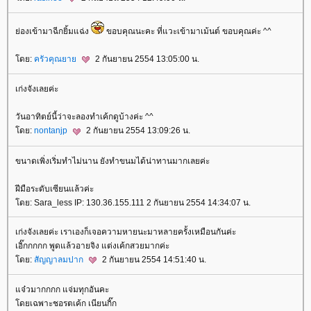
่องเข้ามาฉีกยิ้มแฉ่ง
ขอบคุณนะคะ ที่แวะเข้ามาเม้นต์ ขอบคุณค่ะ ^^
ดย:
ครัวคุณยา
2 กันยายน 2554 13:05:00 น.
เก่งจังเลยค่ะ
วันอาทิตย์นี้ว่าจะลองทำเค้กดูบ้างค่ะ ^^
ดย:
nontanjp
2 กันยายน 2554 13:09:26 น.
ขนาดเพิ่งเริ่มทำไม่นาน ยังทำขนมได้น่าทานมากเลยค่ะ
ฝีมือระดับเซียนแล้วค่ะ
ดย: Sara_less IP: 130.36.155.111 2 กันยายน 2554 14:34:07 น.
เก่งจังเลยค่ะ เราเองก็เจอความหายนะมาหลายครั้งเหมือนกันค่ะ
เอิ๊กกกกก พูดแล้วอายจิง แต่งเค้กสวยมากค่ะ
ดย:
สัญญาลมปาก
2 กันยายน 2554 14:51:40 น.
จ๋วมากกกก แจ่มทุกอันคะ
ดยเฉพาะชอรตเค้ก เนียนกิ๊ก