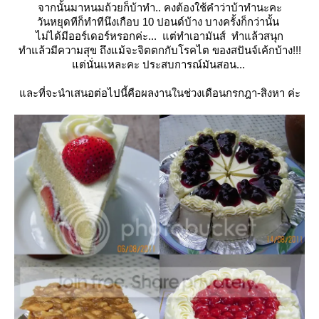
จากนั้นมาหนมถ้วยก็บ้าทำ.. คงต้องใช้คำว่าบ้าทำนะคะ
วันหยุดทีก็ทำทีนึงเกือบ 10 ปอนด์บ้าง บางครั้งก็กว่านั้น
ไม่ได้มีออร์เดอร์หรอกค่ะ... แต่ทำเอามันส์ ทำแล้วสนุก
ทำแล้วมีความสุข ถึงแม้จะจิตตกกับโรคไต ของสปันจ์เค้กบ้าง!!!
ต่นั่นแหละคะ ประสบการณ์มันสอน...
ละที่จะนำเสนอต่อไปนี้คือผลงานในช่วงเดือนกรกฎา-สิงหา ค่ะ