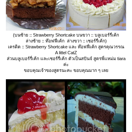
(บนซ้าย :: Strawberry Shortcake บนขวา :: บลูเบอร์รี่เค้ก
ล่างซ้าย :: ท๊อฟฟี่เค้ก ล่างขวา :: เชอร์รี่เค้ก)
เครดิต :: Strawberry Shortcake และ ท๊อฟฟี่เค้ก สูตรคุณวรรณ
A littel CatZ
ส่วนบลูเบอร์รี่เค้ก และเชอร์รี่เค้ก ตัวเป็นสปันจ์ สูตรพี่แหม่ม tiara
ค่ะ
ขอบคุณเจ้าของสูตรนะคะ ขอบคุณมาก ๆ เล