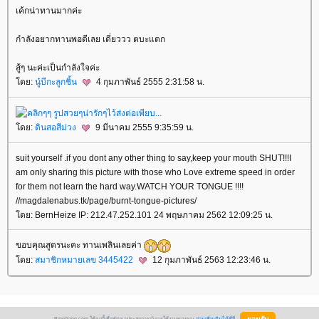
เค้กน่าทานมากค่ะ
กำลังอยากทานพอดีเลย เดี่ยววว ตบะแตก
สู้ๆ นะค่ะเป็นกำลังใจค่ะ
ดย:
นู๋บีกะลูกชิ้น
4 กุมภาพันธ์ 2555 2:31:58 น.
ดย:
ดินสอสีม่วง
9 มีนาคม 2555 9:35:59 น.
suit yourself .if you dont any other thing to say,keep your mouth SHUT!!!I
am only sharing this picture with those who Love extreme speed in order
for them not learn the hard way.WATCH YOUR TONGUE !!!!
//magdalenabus.tk/page/burnt-tongue-pictures/
ดย: BernHeize IP: 212.47.252.101 24 พฤษภาคม 2562 12:09:25 น.
ขอบคุณสูตรนะคะ ทานเพลินเลยค่า
ดย:
สมาชิกหมายเลข 3445422
12 กุมภาพันธ์ 2563 12:23:46 น.
BlogGang.com ใช้คุกกี้เพื่อพัฒนาประสบการณ์การใช้งานของคุณ
อ่านเพิ่มเติมได้ที่นี่