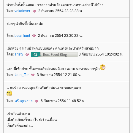
น่าหม่ำทั้งนั้นเลยค่ะ วาอยากทำแล้วออกมาน่าทานอย่างนี้ได้บ้าง
ดย:
vekalover
2 กันยายน 2554 23:28:38 น.
สวยๆ น่ากินทั้งนั้นเลยค่ะ
ดย:
bear hunt
2 กันยายน 2554 23:30:22 น.
เค้กสวย ๆ น่าหม่ำทุกแบบเลยค่ะ ตกแต่งและปาดครีมสวยมาก
ดย:
Tristy
3 กันยายน 2554 10:24:02 น.
บบนี้เข้าข่าย ขั้นเทพแล้วค่ะหนมถ้วย งดงาม น่าทานมากๆจ้า
ดย:
Iaun_Tor
3 กันยายน 2554 12:21:00 น.
วะเข้ามาขอบคุณสำหรับคำชมนะคะ ขอบคุณค่ะ
ดย:
ครัวคุณยา
6 กันยายน 2554 11:48:52 น.
เข้าก๊วนด้วยคน
เพิ่งทำเค้กเสร็จเอาไปส่งร้านเพื่อน
เก็บตังค์ของเก่า...