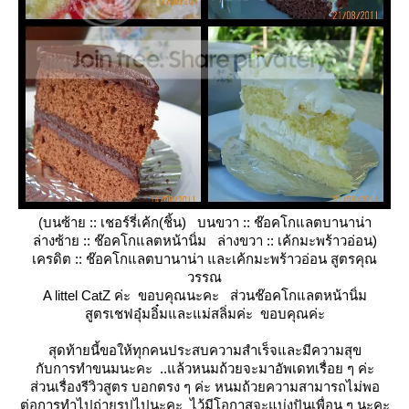
(บนซ้าย :: เชอร์รี่เค้ก(ชิ้น) บนขวา :: ช๊อคโกแลตบานาน่า
ล่างซ้าย :: ช๊อคโกแลตหน้านิ่ม ล่างขวา :: เค้กมะพร้าวอ่อน)
เครดิต :: ช๊อคโกแลตบานาน่า และเค้กมะพร้าวอ่อน สูตรคุณ
วรรณ
A littel CatZ ค่ะ ขอบคุณนะคะ ส่วนช๊อคโกแลตหน้านิ่ม
สูตรเชฟอุ๋มอิ๋มและแม่สลิ่มค่ะ ขอบคุณค่ะ
สุดท้ายนี้ขอให้ทุกคนประสบความสำเร็จและมีความสุข
กับการทำขนมนะคะ ..แล้วหนมถ้วยจะมาอัพเดทเรื่อย ๆ ค่ะ
ส่วนเรื่องรีวิวสูตร บอกตรง ๆ ค่ะ หนมถ้วยความสามารถไม่พอ
ต่อการทำไปถ่ายรูปไปนะคะ ไว้มีโอกาสจะแบ่งปันเพื่อน ๆ นะคะ