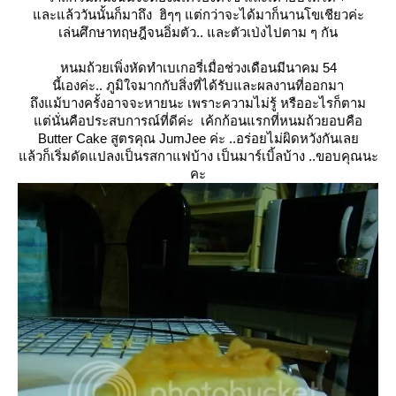
ละแล้ววันนั้นก็มาถึง ฮิๆๆ แต่กว่าจะได้มาก็นานโขเชียวค่ะ
เล่นศึกษาทฤษฎีจนอิ่มตัว.. และตัวเป่งไปตาม ๆ กัน
หนมถ้วยเพิ่งหัดทำเบเกอรี่เมื่อช่วงเดือนมีนาคม 54
นี้เองค่ะ.. ภูมิใจมากกับสิ่งที่ได้รับและผลงานที่ออกมา
ถึงแม้บางครั้งอาจจะหายนะ เพราะความไม่รู้ หรืออะไรก็ตาม
ต่นั่นคือประสบการณ์ที่ดีค่ะ เค้กก้อนแรกที่หนมถ้วยอบคือ
Butter Cake สูตรคุณ JumJee ค่ะ ..อร่อยไม่ผิดหวังกันเล
ล้วก็เริ่มดัดแปลงเป็นรสกาแฟบ้าง เป็นมาร์เบิ้ลบ้าง ..ขอบคุณนะ
คะ