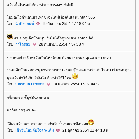
ล้วเมื่อไหร่จะได้ลองทำมาการองซะทีล่ะนี่
ไม่มีอะไรตื่นเต้นน่า..ทำซะจะได้มีเรื่องตื่นเต้นมาเล่า 555
ดย:
น้าปังปอนด์
19 กันยายน 2554 17:18:04 น.
วะมาดูเค้กบ้านนุช กินไม่ได้ก็ดูทางสายตาเอา คิคิ
ดย:
กำไลสีส้ม
28 กันยายน 2554 7:57:38 น.
ขอบคุณสำหรับพรวันเกิดให้ Owen ด้วยนะคะ ขอบคุณมากๆ เลยค่ะ
ขนมเค้กบ้านคุณนุชดูน่าทานมากๆ เลยค่ะ บุ๊งน่ะแต่งหน้าเค้กไม่เก่ง เห็นของคุณ
นุชแล้วทำให้เกิดกำลังใจ ต้องทำให้ได้ค่ะ
ดย:
Close To Heaven
10 ตุลาคม 2554 15:07:04 น.
กรี๊ดดดดด ซี๊นุชมันยอดมาก
น่ากินมากๆ เลยค่ะ
อ้พระเจ้า ต่อมความอยากกำเริบขั้นรุนแรงเพื่อนเอ่
ดย:
เช้าวันใหม่กับใจดวงเดิม
21 ตุลาคม 2554 11:44:18 น.