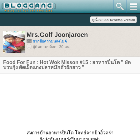
Mrs.Golf Joonjaroen
ฝากข้อความหลังไมค์
ผู้ติดตามบล็อก : 30 คน
Food For Fun : Hot Wok Misson #15 : อาหารปิ่นโต " ผัด
บวบกุ้ง ผัดเผ็ดแกงปลาหมึกถั่วฝักยาว "
ส่งการบ้านอาหารปิ่นโต โจทย์จากป้าอิ๋วคร่า
ังส่งทันแบบเร่งรีบมากๆเลยค่ะ