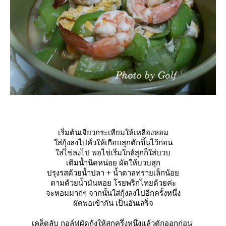
เริ่มต้นเจียวกระเทียมให้เหลืองหอม
ส่กุ้งลงไปคั่วให้เกือบสุกตักขึ้นไว้ก่อน
ส่ไข่ลงไป พอไข่เริ่มใกล้สุกก็ใส่บวบ
เติมน้ำนิดหน่อย ผัดให้บวบสุก
ปรุงรสด้วยน้ำปลา + น้ำตาลทรายเล็กน้อ
ตามด้วยน้ำมันหอย โรยพริกไทยด้วยค่ะ
จะหอมมากๆ จากนั้นใส่กุ้งลงไปอีกครั้งหนึ่ง
ผัดพอเข้ากัน เป็นอันเสร็จ
เคล็ดลับ กอล์ฟผัดกุ้งให้สุกครึ่งหนึ่งแล้วตักออกก่อน