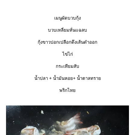
เมนูผัดบวบกุ้ง
บวบเหลี่ยมหั่นแฉลบ
กุ้งขาวปอกเปลือกดึงเส้นดำออก
ไข่ไก่
กระเทียมสับ
น้ำปลา + น้ำมันหอย+ น้ำตาลทรา
พริกไท