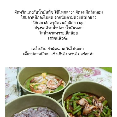
ผัดพริกแกงกับน้ำมันพืช ใช้ไฟกลางๆ ผัดจนมีกลิ่นหอม
ส่ปลาหมึกลงไปผัด จากนั้นตามด้วยถั่วฝักยาว
ช้เวลาสักครู่ผัดจนถั่วฝักยาวสุก
ปรุงรสด้วยน้ำปลา น้ำมันหอ
ส่น้ำตาลทรายเล็กน้อ
เสร็จแล้วค่ะ
เคล็ดลับอย่าผัดนานเกินไปนะคะ
เดี๊ยวปลาหมึกจะแข็งเกินไปทานไม่อร่อยค่ะ