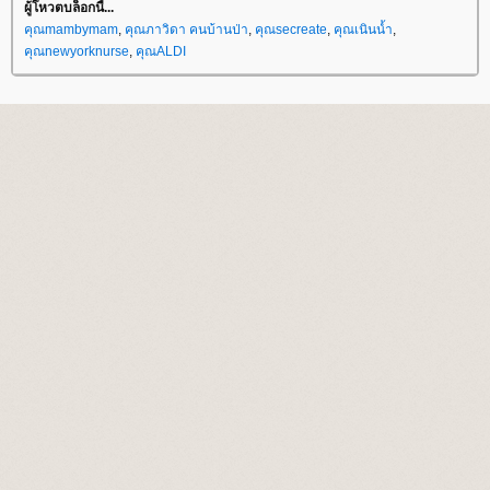
ผู้โหวตบล็อกนี้...
คุณmambymam
,
คุณภาวิดา คนบ้านป่า
,
คุณsecreate
,
คุณเนินน้ำ
,
คุณnewyorknurse
,
คุณALDI