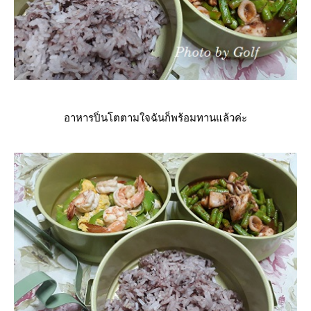
อาหารปิ่นโตตามใจฉันก็พร้อมทานแล้วค่ะ