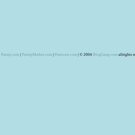
Pantip.com
|
PantipMarket.com
|
Pantown.com
| © 2004
BlogGang.com
allrights 