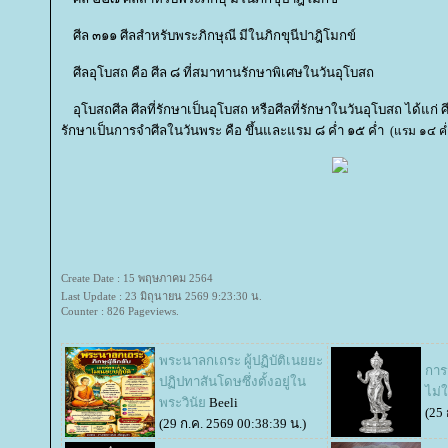
ศีล ๓๑๑ ศีลสำหรับพระภิกษุณี มีในภิกขุนีปาฎิโมกข์
ศีลอุโบสถ คือ ศีล ๘ ที่สมาทานรักษาพิเศษในวันอุโบสถ
อุโบสถศีล ศีลที่รักษาเป็นอุโบสถ หรือศีลที่รักษาในวันอุโบสถ ได้แก่ 
รักษาเป็นการจำศีลในวันพระ คือ ขึ้นและแรม ๘ ค่ำ ๑๕ ค่ำ
(แรม ๑๔ ค
Create Date : 15 พฤษภาคม 2564
Last Update : 23 มิถุนายน 2569 9:23:30 น.
Counter : 826 Pageviews.
พระนาลกเถระ ผู้ปฏิบัติเนยยะ
การ
ปฏิปทาสันโดษซึ่งตั้งอยู่ใน
ไม่ใ
พระวินั
Beeli
(25 
(29 ก.ค. 2569 00:38:39 น.)