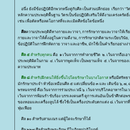
อนึ่ง ยังมีข้อปฏิบัติอีกพวกหนึ่งคู่กับศีล เป็นส่วนปลีกย่อย เรียกว่า "วั
หลักความประพฤติพื้นฐาน วัตรเป็นข้อปฏิบัติเสริมให้ดีงามเคร่งครัดยิ่
เช่น เพื่อตัดหรือลดโอกาสที่จะละเมิดศีลข้อใดข้อหนึ่ง
ศีล
ความประพฤติดีทางกายและวาจา, การรักษากายและวาจาให้เรียบร
กายและวาจาให้ตั้งอยู่ในความดีงาม, การรักษาปกติตามระเบียบวินัย
ข้อปฏิบัติในการฝึกหัดกาย วาจา และอาชีพ, มักใช้เป็นคำเรียกอย่างง
ศีล ๕
สำหรับทุกคน
คือ ๑ เว้นจากการทำลายชีวิต ๒. เว้นจากถือเอาข
ประพฤติผิดในกาม ๔. เว้นจากพูดเท็จ เป็นพยานเท็จ ๕. เว้นจากของเมา 
ความประมาท
ศีล ๘
สำหรับฝึกตนให้ยิ่งขึ้นไปโดยรักษาในบางโอกาส
หรือมีศรัทธา
มักรักษาประจำ หัวข้อเหมือนศีล ๕ แต่เปลี่ยนข้อ ๓ และ เติมข้อ ๖, ๗,
พรหมจรรย์ คือเว้นจากการร่วมประเวณี ๖. เว้นจากบริโภคอาหารในเวลา
เว้นจากการฟ้อนรำ ขับร้อง บรรเลงดนตรี ดูการเล่นอันเป็นข้าศึกต่อ
ของหอมและเครื่องลูบไล้ ซึ่งใช้เป็นเครื่องประดับตกแต่ง ๘. เว้นจากท
ฟุ่มเฟือ
ศีล ๑๐ สำหรับสามเณร แต่ผู้ใดจะรักษาก็ได้
ศีล ๒๒๗ ศีลสำหรับพระภิกษุ มีในภิกขุปาฎิโมกข์