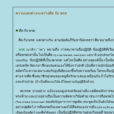
ความแตกต่างระหว่างศีล กับ พรต
ศีล กับ พรต
ศีล กับ พรต แตกต่างกัน ตามนัยคัมภีร์มหานิทเทสว่า ศีล หมายถึงการส
พรต
หมายถึง การสมาทานถือปฏิบัติ ข้อปฏิบัติที่เรีย
(บาลีว่า "วต")
หรือพรตเท่านั้น ไม่เป็นศีล
ต่บาลี ฉบับอักษรไท
(ขุ.ม.๒๙/๘๑/๗๗; ๙๑๘/๕๘๔
ข้อปฏิบัติที่เป็นวต/พรต แต่ไม่เป็นศีล อย่างธุดงค์นั้น เป็นข้อ
ปนเปกัน)
เคร่งครัด ขัดเกลา ฝึกอบรมตนเองให้ยิ่งกว่าปกติ เน้นที่ความมักน้อย
สมัครใจ ความเหมาะสมกับอุปนิสัยและขึ้นกับความพร้อม ใครจะถือปฏิบั
ต่างจากศีล ซึ่งสมาชิกทุกคนของหมู่พึงรักษาเสมอเหมือนกัน ถ้าไม่รักษ
ละส่วนรวม
(ถ้าเป็นศีลแบบวินัย มีโทษตามบัญญัติอีกด้วย)
วต/พรต บางอย่าง แม้จะมองดูเคร่งครัดอย่างยิ่ง แต่ผิดหลักการข
ทรงห้าม และบางอย่างถือเป็นความผิดทางวินัยด้วย เช่น การถือพรตไม่พ
่อมตัดปัญหาจากการพูดผิด เช่น พูดเท็จเป็นต้นได้ห
(วินย.๔/๒๒๔-๖/๓๐๔-๓๑๓
อย่างปศุสัตว์ การถือพรตกินเฉพาะผลไม้ที่หล่นเองจากต้น
(เช่น องฺ.ติก
เป็นข้อปฏิบัติทรมานตนเกินพอดี ของพวกเ
เบียดเบียนสัตว์ และพืชได้หมด)