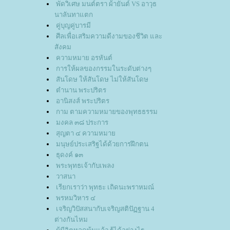
พัดวิเศษ มนต์ตรา ผ้ายันต์ VS อาวุธ
นาลันทาแตก
คู่บุญคู่บารมี
ศีลเพื่อเสริมความดีงามของชีวิต และ
สังคม
ความหมาย อรหันต์
การให้ผลของกรรมในระดับต่างๆ
สันโดษ ให้สันโดษ ไม่ให้สันโดษ
ตำนาน พระปริตร
อานิสงส์ พระปริตร
กาม ตามความหมายของพุทธธรรม
มงคล ๓๘ ประการ
สุญตา ๔ ความหมา
มนุษย์ประเสริฐได้ด้วยการฝึกตน
ธุดงค์ ๑๓
พระพุทธเจ้ากับเพลง
วาสนา
เรียกเราว่า พุทธะ เถิดนะพราหมณ์
พรหมวิหาร ๔
เจริญวิปัสสนากับเจริญสติปัฏฐาน 4
ต่างกันไหม