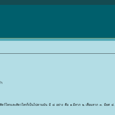
ยำ
ตว์โลกและสัตวโลกก็เป็นไปตามมัน มี ๘ อย่าง คือ ๑.มีลาภ ๒. เสื่อมลาภ ๓. มียศ ๔. 