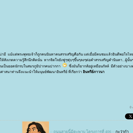
่ามี แม้แต่พระพุทธเจ้าก็ถูกคนนินทาคนสรรเสริญคือกัน แต่เมื่อมีคนชมแล้วยินดีพอใจไหม
้สังเกตความรู้สึกนึกคิดนั่น หากจิตใจยังฟูๆฟุบๆขึ้นๆลงๆต่อคำสรรเสริญคำนินทา...ผู้นั้น
ผู้นั้นเป็นยอดนักรบในสมรภูมิปากคนปากกา
ซึ่งมันก็ยากส์อยู่เหมือนกัลล์ มีตัวอย่างบา
ธศาสนาท่านจึงแนะนำให้มนุษย์พัฒนาอินทรีย์ ที่เรียกว่า
อินทรีย์ภาวนา
0
:: ถนนสายนี้มีตะพาบ โครงการที่ 406 ::
กะว่าก๋า