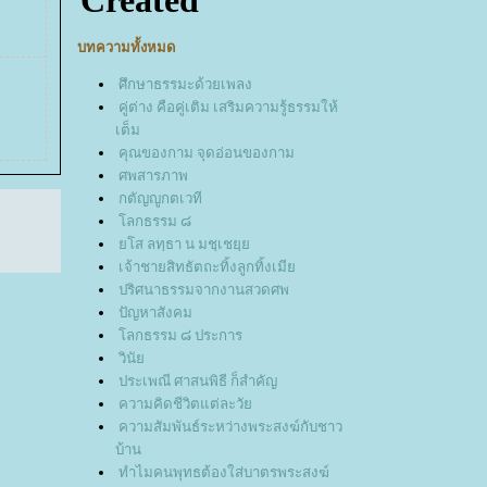
บทความทั้งหมด
ศึกษาธรรมะด้วยเพลง
คู่ต่าง คือคู่เติม เสริมความรู้ธรรมให้
เต็ม
คุณของกาม จุดอ่อนของกาม
ศพสารภาพ
กตัญญูกตเวที
ลกธรรม ๘
ส ลทฺธา น มชฺเชยฺ
เจ้าชายสิทธัตถะทิ้งลูกทิ้งเมี
ปริศนาธรรมจากงานสวดศพ
ปัญหาสังคม
ลกธรรม ๘ ประการ
วินั
ประเพณี ศาสนพิธี ก็สำคัญ
ความคิดชีวิตแต่ละวั
ความสัมพันธ์ระหว่างพระสงฆ์กับชาว
บ้าน
ทำไมคนพุทธต้องใส่บาตรพระสงฆ์