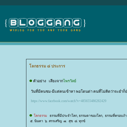
ลกธรรม ๘ ประการ
ตัวอย่าง เสียงจาก
ไพรวัลย์
วันที่มีคนชม-มีแต่คนเข้าหา พอโดนด่า คนที่ไม่คิดว่าจะยำก็
https://www.facebook.com/watch?v=485655486282429
ลกธรรม
ธรรมที่มีประจำโลก, ธรรมดาของโลก, ธรรมที่ครอบงำสั
๕. นินทา ๖. สรรเสริญ ๗. สุข ๘. ทุกข์