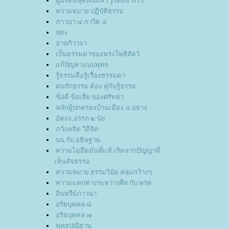
ผู้มีจิตหลุดพ้นแล้ว รู้ได้อย่างไร
ความหมาย ปฏิบัติธรรม
ภาวนา ๔ ภาวิต ๔
สุตะ
อาสภิวาจา
เป็นธรรมดาของพระโพธิสัตว์
ก้ปัญหาแบบพุทธ
รู้ธรรมคือรู้เรื่องธรรมดา
คนรักธรรม ต้อง คู่กับรู้ธรรม
ข้อดี ข้อเสีย ของศรัทธา
หลักผู้ปกครองบ้านเมือง ๔ อย่าง
อัตถะ,อรรถ ๒ นั
ภวังคจิต วิถีจิต
บน กับ อธิษฐาน
ความไม่ยึดมั่นที่แท้ เกิดจากปัญญาที่
เห็นสัจธรรม
ความหมาย ธรรมวินัย คลุมกว้างๆ
ความแตกต่างระหว่างศีล กับ พรต
อินทรีย์ภาวนา
อริยบุคคล ๘
อริยบุคคล ๗
พุทธปณิธาน