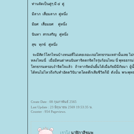
ท่านจัดเป็นคู่ๆ มี ๔ คู่
มีลาภ เสื่อมลาภ คู่หนึ่ง
มียศ เสื่อมยศ คู่หนึ่ง
นินทา สรรเสริญ คู่หนึ่ง
สุข ทุกข์ คู่หนึ่ง
จะมีสัตว์โลกไหนบ้างหนอที่ไม่เคยเจอะเจอโลกธรรมเหล่านั้นเลย ไม่น
หลงไหมนี่ เมื่อมีคนด่าคนนินทาจิตตกจิตใจรุ่มร้อนไหม นี่ พุทธธรรมให
ลกธรรมครอบงำจิตใจแล้ว ถ้าหากจิตมั่นยิ้มได้เมื่อภัยมีมีภัยมา 
ได้ทนไม่ไหวถึงกับทำอัตตวินิบาตโดดตึกเสียชีวิตก็มี ดังนั้น พระพุท
Create Date : 08 กุมภาพันธ์ 2565
Last Update : 23 มิถุนายน 2569 19:53:35 น.
Counter : 954 Pageviews.
เราโง่
นาฬิกาสีชมพู