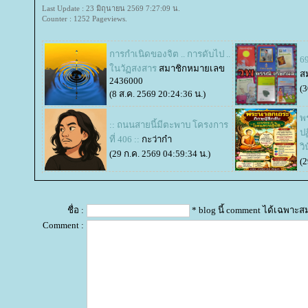
Last Update : 23 มิถุนายน 2569 7:27:09 น.
Counter : 1252 Pageviews.
การกำเนิดของจิต .. การดับไป ..
6
นวัฏสงสาร
สมาชิกหมายเลข
ส
2436000
(3
(8 ส.ค. 2569 20:24:36 น.)
พ
:: ถนนสายนี้มีตะพาบ โครงการ
ปฏ
ที่ 406 ::
กะว่าก๋า
วิ
(29 ก.ค. 2569 04:59:34 น.)
(2
ชื่อ :
* blog นี้ comment ได้เฉพาะส
Comment :