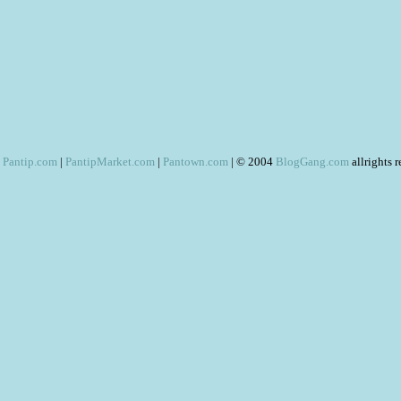
Pantip.com
|
PantipMarket.com
|
Pantown.com
| © 2004
BlogGang.com
allrights 