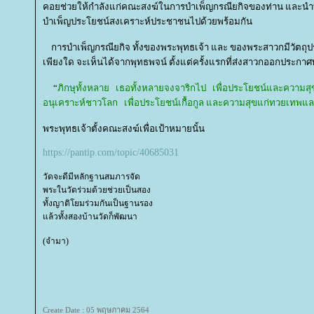
คอยช่วยให้กำลังแก่คณะสงฆ์ในการบำเพ็ญกรณียกิจของท่าน และนำ
บำเพ็ญประโยชน์สงเคราะห์ประชาชนไปด้วยพร้อมกัน
การบำเพ็ญกรณียกิจ ทั้งของพระพุทธเจ้า และ ของพระสาวกมีวัตถ
เพียงใด จะเห็นได้จากพุทธพจน์ ตั้งแต่ครั้งแรกที่ส่งสาวกออกประกา
“
ภิกษุทั้งหลาย เธอทั้งหลายจงจาริกไป เพื่อประโยชน์และความสุ
อนุเคราะห์ชาวโลก เพื่อประโยชน์เกื้อกูล และความสุขแก่ทวยเทพแล
พระพุทธเจ้าตั้งคณะสงฆ์เพื่อเป้าหมายนั้น
https://pantip.com/topic/40685031
วัดจะดีมีหลักฐานสมภารจัด
พระในวัดร่วมด้วยช่วยเป็นสอง
ทั้งญาติโยมร่วมกันเป็นฐานรอง
ล้วทั้งสองบ้านวัดก็พัฒนา
(จำมา)
Create Date : 05 พฤษภาคม 2564