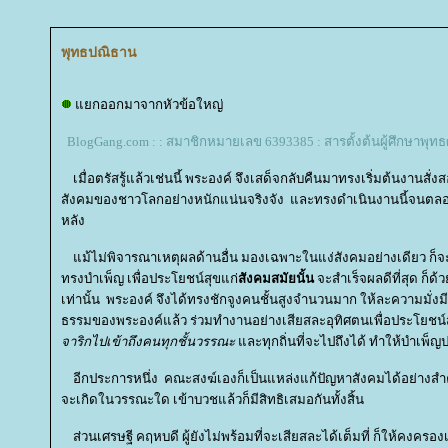
พุทธปณิธาน
กออกมาจากหัวข้อใหญ่
BlogGang.com : : สมาชิกหมายเลข 6393385 : สารตั้งต้นผู้ศึกษาพุ
เมื่อตรัสรู้แล้วเช่นนี้ พระองค์ จึงเสด็จกลับคืนมาทรงเริ่มต้นงานสั
สังคมของชาวโลกอย่างหนักแน่นจริงจัง และทรงดำเนินงานนี้จนตลอ
หลัง
ม้ไม่พิจารณาเหตุผลด้านอื่น มองเฉพาะในแง่สังคมอย่างเดียว ก็จะเห
ทรงบำเพ็ญ เพื่อประโยชน์สุขแก่
สังคมสมัยนั้น
จะสำเร็จผลดีที่สุด ก็
เท่านั้น พระองค์ จึงได้ทรงชักจูงคนชั้นสูงจำนวนมาก ให้ละความมั่งมี
ธรรมของพระองค์แล้ว ร่วมทำงานอย่างเสียสละอุทิศตนเพื่อประโยชน
จาริกไปเข้าถึงคนทุกชั้นวรรณะ
ละทุกถิ่นที่จะไปถึงได้ ทำให้บำเพ็ญ
อีกประการหนึ่ง คณะสงฆ์เองก็เป็นแหล่งแก้ปัญหาสังคมได้อย่างสำคัญ
จะเกิดในวรรณะใด เข้าบวชแล้วก็มีสิทธิเสมอกันทั้งสิ้น
ส่วนเศรษฐี คฤหบดี ผู้ยังไม่พร้อมที่จะเสียสละได้เต็มที่ ก็ให้คงครองเ