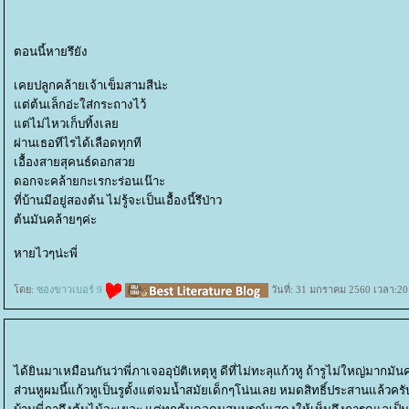
ตอนนี้หายรึยัง
เคยปลูกคล้ายเจ้าเข็มสามสีน่ะ
ต่ต้นเล็กอ่ะใส่กระถางไว้
ต่ไม่ไหวเก็บทิ้งเล
ผ่านเธอทีไรได้เลือดทุกที
เอื้องสายสุคนธ์ดอกสว
ดอกจะคล้ายกะเรกะร่อนเน๊าะ
ที่บ้านมีอยู่สองต้น ไม่รู้จะเป็นเอื้องนี้รึป่าว
ต้นมันคล้ายๆค่ะ
หายไวๆน่ะพี่
ดย:
ซองขาวเบอร์ 9
วันที่: 31 มกราคม 2560 เวลา:20
ได้ยินมาเหมือนกันว่าพี่ภาเจออุบัติเหตุหู ดีที่ไม่ทะลุแก้วหู ถ้ารูไม่ใหญ่ม
ส่วนหูผมนี้แก้วหูเป็นรูตั้งแต่จมน้ำสมัยเด็กๆโน่นเลย หมดสิทธิ์ประสานแล้วครับ 