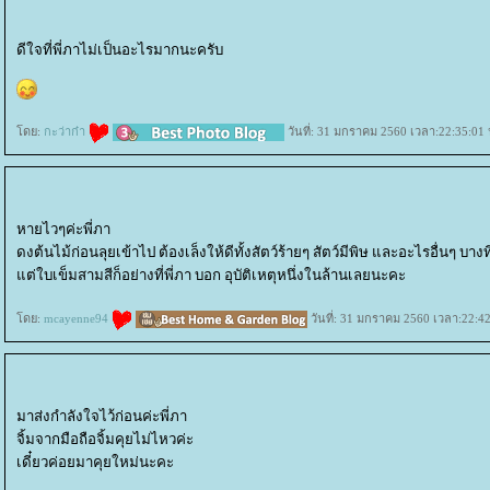
ดีใจที่พี่ภาไม่เป็นอะไรมากนะครับ
ดย:
กะว่าก๋า
วันที่: 31 มกราคม 2560 เวลา:22:35:01 
หายไวๆค่ะพี่ภา
ดงต้นไม้ก่อนลุยเข้าไป ต้องเล็งให้ดีทั้งสัตว์ร้ายๆ สัตว์มีพิษ และอะไรอื่นๆ บาง
ต่ใบเข็มสามสีก็อย่างที่พี่ภา บอก อุบัติเหตุหนึ่งในล้านเลยนะคะ
ดย:
mcayenne94
วันที่: 31 มกราคม 2560 เวลา:22:42
มาส่งกำลังใจไว้ก่อนค่ะพี่ภา
จิ้มจากมือถือจิ้มคุยไม่ไหวค่ะ
เดี๋ยวค่อยมาคุยใหม่นะคะ