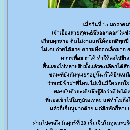
เมื่อวันที่ 15 มกราคมที
เจ้าเอื้องสายสุคนธ์ซึ่งออกดอกในช
เกือบทุกสาย ต้นไม่งามแต่ให้ดอกดีทุก
ไม่เคยถ่ายได้สวย ความที่ดอกเล็กมาก กล้
ความที่อยากได้ ทำให้ลงไปยืนเ
สิ้นแชะไปหลายสิบมั้งแล้วจะเลือกได้สักภ
ขณะที่ยังก้มๆเงยๆอยู่นั้น ก็ได้ยินเหมื
ว่าจะมีฟ้าผ่าที่ไหน ไม่เห็นมีใครตกใ
พอขยับตัวจะเดินจึงรู้สึกว่ามีใบไ
ที่แยงเข้าไปในหูนั่นแหละ แต่ทำไมถึงไ
ล้วก็เจ็บหูมากด้วย แต่สักพักก็หายเจ็
ผ่านไปจนถึงวันศุกร์ที่ 20 เริ่มเจ็บในหูและบ