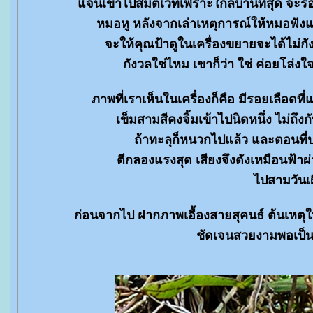
จ้นเข้าไปสมิติเวทเพราะใกล้บ้านที่สุด จะร
หมอหู หลังจากเล่าเหตุการณ์ให้หมอฟังแล้
จะให้คุณป้าดูในเครื่องขยายจะได้ไม่กั
กังวลใช่ไหม เขาก็ว่า ใช่ ค่อยโล่
ภาพที่เราเห็นในเครื่องก็คือ มีรอยเลือดท
เข็มสามสีคงจิ้มเข้าไปนิดหนึ่ง ไม่ถึงก
ถ้าทะลุก็หนวกไปแล้ว และตอนที่ปล
ตีกลองแรงสุด เสียงจึงดังเหมือนฟ้าผ
ไปสามวันเผ
ก่อนจากไป ฝากภาพเอื้องสายสุคนธ์ ต้นเหตุใ
ชัดเจนสวยงามพอเป็