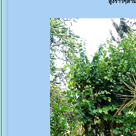
สูงราวๆสา