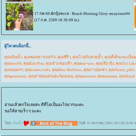
17 กค 69 ผักบุ้งทะเล - Beach Morning Glory
mcayenne94
(17 ก.ค. 2569 18:36:09 น.)
ผู้โหวตบล็อกนี้...
คุณเนินน้ำ
,
คุณซองขาวเบอร์ 9
,
คุณชีริว
,
คุณไวน์กับสายน้ำ
,
คุณที่เห็นและเป็น
คุณtoor36
,
คุณEdiePim
,
คุณข้ามขอบฟ้า
,
คุณkae+aoe
,
คุณเรียวรุ้ง
,
คุณTui Laks
คุณหอมกร
,
คุณcomicclubs
,
คุณMax Bulliboo
,
คุณกาปอมซ่า
,
คุณSweet_pills
,
คุณpantawan
,
คุณสายหมอกและก้อนเมฆ
,
คุณmoresaw
,
คุณmastana
,
คุณStand
อ่านแล้วตกใจเลยค่ะ ดีที่ไม่เป็นอะไรมากนะคะ
ขอให้หายเร็ว ๆ นะคะ
ดย:
เนินน้ำ
วันที่: 31 มกราคม 2560 เวลา:20:20:40 น