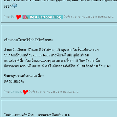
บ้านพี่ภาถึงต้นไม้จะเยอะ แต่ทุกต้นดูอุดมสมบูรณ์แสดงให้เห็นถึงการดูแลเป็น
เชียว
ดย:
ชีริว
วันที่: 31 มกราคม 2560 เวลา:20:53:52 น.
เข้ามากดโหวตให้กำลังใจพี่ภาค่ะ
อ่านแล้วเสียบแปล๊บเลย ดีว่าไม่ทะลุแก้วหูนะคะ ไม่งั้นแย่แน่ๆ เล
ขนาดแอ๊กปั่นหูด้วย cotton buds บางทีแรงไปยังหูอื้อได้เล
ต่แปลกที่พี่ภาไม่เจ็บตอนแรกๆ นะคะ มาเจ็บเอา 5 วันหลังจากนั้น
ถือว่าฟาดเคราะห์ไปนะคะพี่ ต่อไปนี้ตลอดทั้งปีก็จะมีแต่เรื่องดีๆ แล้วนะคะ
รักษาสุขภาพด้วยนะคะพี่ภา
คิดถึงเสมอค่ะ
ดย:
ปลาทอง9
วันที่: 31 มกราคม 2560 เวลา:21:03:11 น.
บมันแหลมจริงด้วย.... น่ากลัวเหมือนกัน.. แต่