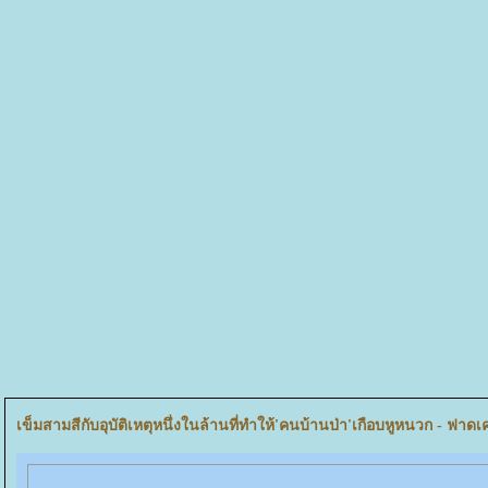
เข็มสามสีกับอุบัติเหตุหนึ่งในล้านที่ทำให้'คนบ้านป่า'เกือบหูหนวก - ฟาดเ