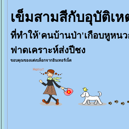
เข็มสามสีกับอุบัติเห
ที่ทำให้'คนบ้านป่า'เกือบหูหนว
ฟาดเคราะห์ส่งปีชง
ขอบคุณของแต่งบล็อกจากอินเทอร์เน็ต