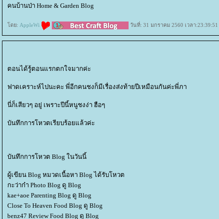
คนบ้านป่า Home & Garden Blog
ดย:
AppleWi
วันที่: 31 มกราคม 2560 เวลา:23:39:51
ตอนได้รู้ตอนแรกตกใจมากค่ะ
ฟาดเคราะห์ไปนะคะ พี่อีกคนชงก็มีเรื่องส่งท้ายปีเหมือนกันค่ะพี่ภา
นี่ก็เสียวๆ อยู่ เพราะปีนี้หนูชงง่า ฮือๆ
บันทึกการโหวตเรียบร้อยแล้วค่ะ
บันทึกการโหวต Blog ในวันนี้
ผู้เขียน Blog หมวดเนื้อหา Blog ได้รับโหวต
กะว่าก๋า Photo Blog ดู Blog
kae+aoe Parenting Blog ดู Blog
Close To Heaven Food Blog ดู Blog
benz47 Review Food Blog ดู Blog