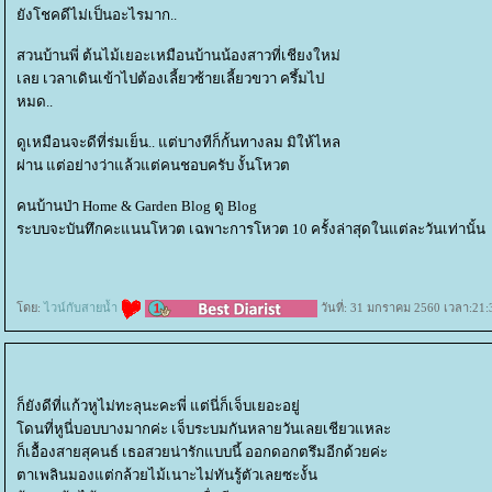
ังโชคดีไม่เป็นอะไรมาก..
สวนบ้านพี่ ต้นไม้เยอะเหมือนบ้านน้องสาวที่เชียงใหม่
เลย เวลาเดินเข้าไปต้องเลี้ยวซ้ายเลี้ยวขวา ครึ้มไป
หมด..
ดูเหมือนจะดีที่ร่มเย็น.. แต่บางทีก็กั้นทางลม มิให้ไหล
ผ่าน แต่อย่างว่าแล้วแต่คนชอบครับ งั้นโหวต
คนบ้านป่า Home & Garden Blog ดู Blog
ระบบจะบันทึกคะแนนโหวต เฉพาะการโหวต 10 ครั้งล่าสุดในแต่ละวันเท่านั้น
ดย:
ไวน์กับสายน้ำ
วันที่: 31 มกราคม 2560 เวลา:21:
ก็ยังดีที่แก้วหูไม่ทะลุนะคะพี่ แต่นี่ก็เจ็บเยอะอยู่
ดนที่หูนี่บอบบางมากค่ะ เจ็บระบมกันหลายวันเลยเชียวแหละ
ก็เอื้องสายสุคนธ์ เธอสวยน่ารักแบบนี้ ออกดอกตรึมอีกด้วยค่ะ
ตาเพลินมองแต่กล้วยไม้เนาะไม่ทันรู้ตัวเลยซะงั้น