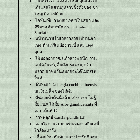
วันหนาวจัด แต่งตัวให้อบอุ่นแล้วไป
เดินเล่นในสวนกุหลาบชื่อดังของเขา
หญ่ มีคาเฟ่ด้ว
อพันเทีย กระบองเพชรใบเสมา และ
คีรีมาศ ส้มบริพัตร Aphelandra
Sinclairiana
หน้าหนาวเป็นเวลากล้วยไม้บานฉ่ำ:
รองเท้านารีเหลืองกระบี่ และ แดง
อุบล
ไม้ฟอกอากาศ: แก้วสารพัดนึก, ว่าน
เสน่ห์จันทน์, ลิ้นมังกรแคระ, กวัก
มรกต มาชมกันหน่อยจะได้ไม่ตกเท
ร็นด์
ต้นพะยูง Dalbergia cochinchinensis
สนใจเมล็ด จองได้ค่ะ
พืชอวบน้ำต้นนี้คล้าย aloe vera ไม่รู้
ชื่อ.. ป.ล.ได้ชื่อ Aloe grandidentata ที่
คอมเม้นท์ 12
กาฬพฤกษ์ Cassia grandis L.f.
ดอกไผ่กวนอิมบานรับเทศกาลกินเจที่
กล้จะมาถึง
เอื้องสร้อยทับทิม และ ประทัดซีลอน