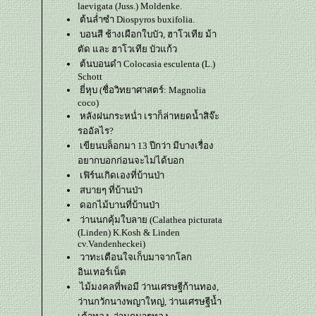
laevigata (Juss.) Moldenke.
ต้นล่ำซำ Diospyros buxifolia.
บอนสี ช้างเผือกใบบัว, ฮาโวเทีย ม้า
ตัด และ ฮาโวเทีย บัวแก้ว
ต้นบอนดำ Colocasia esculenta (L.)
Schott
ี่หุบ (ชื่อวิทยาศาสตร์: Magnolia
coco)
หลังฝนกระหน่ำ เราก็ล่าหยดน้ำสิจ๊ะ
รออัลไร?
เขียนบล็อกมา 13 ปีกว่า มีบางเรื่อง
อยากบอกก่อนจะไม่ได้บอก
เฟิร์นเกิดเองที่บ้านป่า
สบายๆ ที่บ้านป่า
ดอกไม้บานที่บ้านป่า
ว่านนกคุ้มใบลาย (Calathea picturata
(Linden) K.Kosh & Linden
cv.Vandenheckei)
วาทะเตือนใจเก็บมาจากโลก
อินเทอร์เน็ต
ไม้มงคลที่พอมี ว่านเศรษฐีก้านทอง,
ว่านกวักนางพญาใหญ่, ว่านเศรษฐีน้ำ