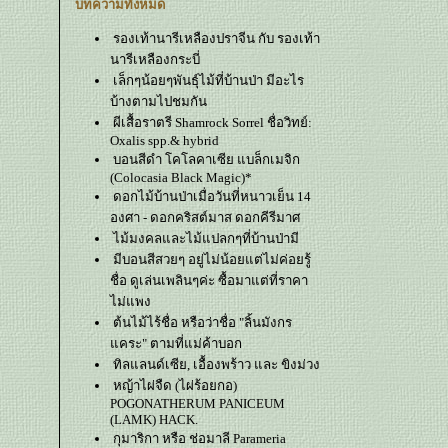
บทความทั้งหมด
รองเท้านารีเหลืองปราจีน กับ รองเท้า
นารีเหลืองกระบี่
เล็กๆน้อยๆพันธุ์ไม้ที่บ้านป่า มีอะไร
บ้างตามไปชมกัน
ผีเสื้อราตรี Shamrock Sorrel ชื่อวิทย์:
Oxalis spp.& hybrid
บอนสีดำ โคโลคาเซีย แบล็กเมจิก
(Colocasia Black Magic)*
ดอกไม้บ้านป่าเมื่อวันที่หนาวเย็น 14
องศา - ดอกคริสต์มาส ดอกคีรีมาศ
ไม้มงคลและไม้แปลกๆที่บ้านป่ามี
มีบอนสีสวยๆ อยู่ไม่น้อยแต่ไม่ค่อยรู้
ชื่อ ดูเล่นเพลินๆค่ะ ซื้อมาแต่ที่ราคา
ไม่แพง
ต้นไม้ไร้ชื่อ หรือว่าชื่อ "ลิ้นมังกร
คระ" ตามที่แม่ค้าบอก
ทิลแลนด์เซีย, เอื้องพร้าว และ ขิงม่วง
หญ้าไผ่จืด (ไผ่ร้อยกอ)
POGONATHERUM PANICEUM
(LAMK) HACK.
กุมาริกา หรือ ช่อมาลี Parameria