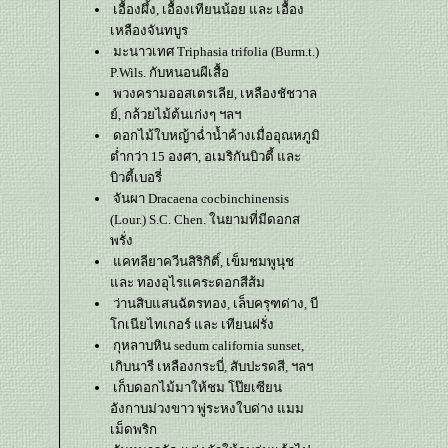
เอื้องผึ้ง, เอื้องเทียนน้อย และ เอื้อง
เหลืองจันทบูร
มะนาวเทศ Triphasia trifolia (Burm.t.)
P.Wils. กับหนอนผีเสื้อ
พวงครามออสเตรเลีย, เหลืองชัชวาล
์, กล้วยไม้ต้นเก่งๆ ฯลฯ
ดอกไม้ใบหญ้าฉ่ำน้ำค้างเมื่ออุณหภูมิ
ต่ำกว่า 15 องศา, อเมริกันบิวตี้ และ
บิวตี้เบอรี่
จันผา Dracaena cocbinchinensis
(Lour.) S.C. Chen. ในยามที่มีดอกส
พรั่ง
คทลียาควีนสิริกิติ์, เข็มชมพูนุช
ละ ทองอุไรแคระดอกสีส้ม
ว่านสิบแสนฉัตรทอง, เล็บครุฑด่าง, บี
กเนียไทเกอร์ และ เทียนฝรั่ง
กุหลาบหิน sedum california sunset,
เกิบนารี เหลืองกระบี่, สับปะรดสี, ฯลฯ
เก็บดอกไม้มาให้ชม โป๊ยเซียน
อังกาบม่วงขาว พู่ระหงใบด่าง แมม
เม็ดพริก