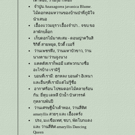
เต้าทอง, ว่านกุมารทอง
จำปูน Anaxagorea javanica Blume.
ไม้ดอกหอมหวานของบ้านป่าที่ภูมิใจ
นำเสนอ
เอื้องแววมยุรา/เอื้องจำปา... จขบ.ขอ
ลาพักบล็อก
เก็บดอกไม้มาสะสม - ดอนญ่าควีนสิ
ริกิติ์ สายหยุด, บิวตี้ เบอรี่
ว่านเพชรหึง, ว่านมหาบัวขาว, ว่าน
นางตาม/ว่านจูงนาง
คคตัสเราก็พอมี แต่พวกนางชื่อ
อะไรบ้าง เรามิรู้
บอนที่เรามี: ฮกหลง บอนดำ อิเหนา
ละอื่นๆที่เรามีแต่ไม่รู้ชื่อ
อากาศร้อน ไปชมดอกไม้คลายร้อน
กัน: ยี่หุบ เดหลี บัวน้ำ บัวสวรรค์
กุหลาบพันปี
ว่านเศรษฐีน้ำเต้าทอง, ว่านสี่ทิศ
amaryllis สวยๆ และ เอื้องครั่ง
ปรง, มะเขือเทศ, ชบา, พัดโบกแดง
ละ ว่านสี่ทิศ amaryllis Dancing
Queen