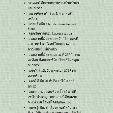
พาดอกไม้หลากหลายของบ้านป่ามา
นะนำตัว
หมวกจีน/เรด้าร์ vs รักแรกพบสี
เหลือง
นางแย้มจีน Clerodendrum bungei
Steud.
ดอกผักกาดหอม Lactuca sativa
ถนนสายนี้มีตะพาบ หลักกิโลเมตรที่
258 "สดชื่น" โจทย์โดยคุณ toor36 -
ความสดชื่นที่บ้านป่า
ถนนสายนี้มีตะพาบ ก.ม.ที่ 257 "กรรม
สะท้อน ย้อนยอกชีวิต" โจทย์โดยคุณ
กะว่าก๋า
นกกวักในบึงบัว และดอกไม้ให้ชม
คลายร้อน
ดอกไม้ ต้นไม้ คืบก็ดอกไม้ ศอกก็
ต้นไม้
หมดความอดทนที่จะเลี้ยงต้นไม้ที่
เราไม่ชำนาญ - ถนนสายนี้มีตะพาบ
ก.ม.ที่ 256 โจทย์โดยคุณtoor36
พอจะรู้เดียงสาเรื่องแคคตัสกับเขา
บ้าง - อิชินอปซิส, แมมชูแมน 2 ต้น ไป