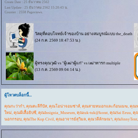
Create Date : 25 ธันวาคม 2562
Last Update : 25 ธันวาคม 2562 15:20:43 น.
Counter : 2558 Pageviews.
วัสดุที่ตอบโจทย์เจ้าของบ้าน อย่างสมบูรณ์แบบ
the_death
(24 ก.ค. 2569 18:47:53 น.)
ผู้ทรงคุณวุฒิ vs "ผู้เฒ่าผู้แก่" vs เฒ่าทารก
multiple
(13 ก.ค. 2569 09:04:14 น.)
ผู้โหวตบล็อกนี้...
คุณกะว่าก๋า
,
คุณตะลีกีปัส
,
คุณโอน่าจอมซ่าส์
,
คุณสายหมอกและก้อนเมฆ
,
คุณ
หม่
,
คุณผีเสื้อยิปซี
,
คุณInsignia_Museum
,
คุณtuk-tuk@korat
,
คุณSai Eeuu
,
คุ
นอกกรอบ
,
คุณThe Kop Civil
,
คุณอาจารย์สุวิมล
,
คุณวลีลักษณา
,
คุณJinnyTent