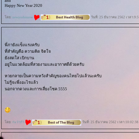
and
Happy New Year 2020
ดย:
newyorknurse
วันที่: 25 ธันวาคม 2562 เวลา:9:5
พี่ภายังแข็งแรงครับ
ที่สำคัญคือ ความคิด จิตใจ
ังสดใส เบิกบาน
อยู่ในแวดล้อมที่สวยงามและอากาศดีด้วยครับ
หวยกลายเป็นความหวังสำคัญของคนไทยไปแล้วนะครับ
ไม่รู้จะพึ่งอะไรแล้ว
นอกจากดวงและการเสี่ยงโชค 5555
ดย:
กะว่าก๋า
วันที่: 25 ธันวาคม 2562 เวลา:10:02:38