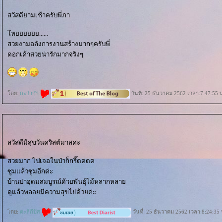
สวัสดียามเช้าครับพี่ภา
หยยยยยย......
สวยงามอลังการงานสร้างมากๆครับพี่
ดอกเค้าสวยน่ารักมากจริงๆ
ดย:
กะว่าก๋า
วันที่: 25 ธันวาคม 2562 เวลา:7:47:55 
สวัสดีมีสุขวันคริสต์มาสค่ะ
สวยมาก ไปเจอในป่าก็กรี๊ดดดด
ซูมแล้วซูมอีกค่ะ
บ้านป่าอุดมสมบูรณ์ด้วยพันธุ์ไม้หลากหลา
ดูแล้วพลอยมีความสุขไปด้วยค่ะ
ดย:
ตะลีกีปัส
วันที่: 25 ธันวาคม 2562 เวลา:8:24:35 