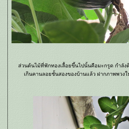
ส่วนต้นไม้ที่ฟักทองเลื้อยขึ้นไปนั้นคือมะกรูด กำล
เกินคานลอยชั้นสองของบ้านแล้ว ฝากภาพพวงใหญ