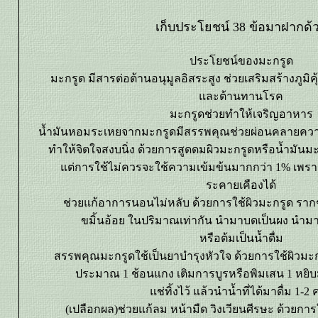
เก็บประโยชน์ 38 ข้อมาฝากด
ประโยชน์ของมะกรูด
มะกรูด มีสารต่อต้านอนุมูลอิสระสูง ช่วยเสริมสร้างภูมิค
ละต้านทานโรค
มะกรูดช่วยทำให้เจริญอาหาร
น้ำมันหอมระเหยจากมะกรูดมีสรรพคุณช่วยผ่อนคลายคว
ทำให้จิตใจสงบนิ่ง ด้วยการสูดดมผิวมะกรูดหรือน้ำมันมะ
ต่การใช้ไม่ควรจะใช้ความเข้มข้นมากกว่า 1% เพร
ระคายเคืองได้
ช่วยแก้อาการนอนไม่หลับ ด้วยการใช้ผิวมะกรูด ราก
ขมิ้นอ้อย ในปริมาณเท่ากัน นำมาบดเป็นผง นำม
หรือต้มเป็นน้ำดื่ม
สรรพคุณมะกรูดใช้เป็นยาบำรุงหัวใจ ด้วยการใช้ผิวมะก
ประมาณ 1 ช้อนแกง เติมการบูรหรือพิมเสน 1 หยิบม
ช่ทิ้งไว้ แล้วนำน้ำที่ได้มาดื่ม 1-2 ค
(เปลือกผล)ช่วยแก้ลม หน้ามืด วิงเวียนศีรษะ ด้วยกา