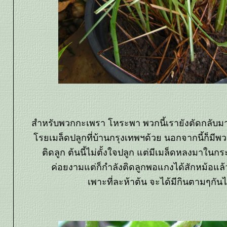
สำหรับพวกกะเพรา โหระพา พวกนี้เรายังตัดกลับม
รยเมล็ดปลูกที่บ้านกรุงเทพฯด้วย นอกจากนี้ก็มีพว
ติดลูก ต้นนี้ไม่ตั้งใจปลูก แต่มีเมล็ดหลงมาใน
ค่อยงามแต่ก็กำลังติดลูกพอแกงได้สักหม้อแ
เพาะที่ละห้าต้น จะได้มีกินตามๆกันไ