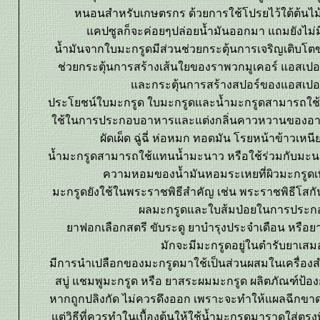
หนอนสำหรับเกษตรกร ด้วยการใช้โปรยไว้ใต้ต้นไม้
คปซูลก็จะค่อยๆปล่อยน้ำมันออกมา แถมยังไม่ม
น้ำมันจากใบมะกรูดมีส่วนช่วยกระตุ้นการเจริญเติบโตข
ช่วยกระตุ้นการสร้างเส้นใยของราพวกมูเคอร์ แอสเปอร
ละกระตุ้นการสร้างสปอร์ของแอสเปอร์
ประโยชน์ใบมะกรูด ใบมะกรูดและน้ำมะกรูดสามารถใช้
ช้ในการประกอบอาหารและแต่งกลิ่นคาวหวานของอาหา
ผัดเผ็ด ฉู่ฉี่ ห่อหมก ทอดมัน โรยหน้าข้าวเหนี
น้ำมะกรูดสามารถใช้แทนน้ำมะนาว หรือใช้ร่วมกับมะนา
ความหอมของน้ำมันหอมระเหยที่ผิวมะกรูดเพ
มะกรูดยังใช้ในพระราชพิธีสำคัญ เช่น พระราชพิธีโสกันต์
ผลมะกรูดและใบส้มป่อยในการประกอ
าฟอกเลือกสตรี ขับระดู ยาบำรุงประจำเดือน หรือ
มักจะมีมะกรูดอยู่ในตำรับยาเสม
มีการนำเปลือกของมะกรูดมาใช้เป็นส่วนผสมในเครื่องส
สบู่ แชมพูมะกรูด หรือ ยาสระผมมะกรูด ผลิตภัณฑ์ป้อง
หากถูกปลิงกัด ไม่ควรดึงออก เพราะจะทำให้แผลฉีกขา
ต่วิธีที่ควรทำในเบื้องต้นให้ใช้น้ำมะกรูดมาราดใส่ตรงท