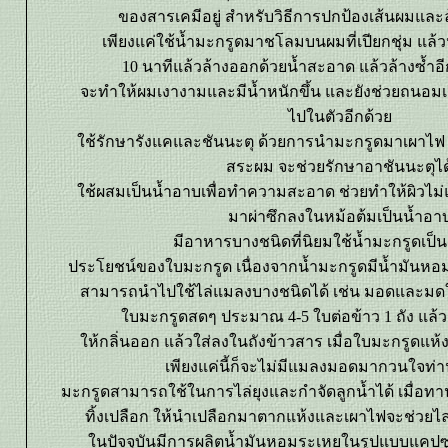
ของสารเคมีอยู่ สำหรับวิธีการปกป้องเส้นผมและ
เพียงแค่ใช้น้ำมะกรูดมาชโลมบนผมที่เปียกชุ่ม แล้
10 นาทีแล้วล้างออกด้วยน้ำสะอาด แล้วล้างซ้ำอี
จะทำให้ผมเงางามและมีน้ำหนักขึ้น และยังช่วยถนอม
ไปในตัวอีกด้ว
ช้รักษารังแคและชันนะตุ ด้วยการนำมะกรูดมาเผาไฟ น
สระผม จะช่วยรักษาอาชันนะตุได
ช้ผสมเป็นน้ำอาบเพื่อทำความสะอาด ช่วยทำให้ผิวไม่
มาผ่าซึกลงในหม้อต้มเป็นน้ำอา
มีอาหารบางชนิดที่นิยมใช้น้ำมะกรูดเป็
ประโยชน์ของใบมะกรูด เนื่องจากน้ำมะกรูดมีน้ำมันหอมร
สามารถนำไปใช้ไล่แมลงบางชนิดได้ เช่น มอดและมดใ
บมะกรูดสดๆ ประมาณ 4-5 ใบต่อข้าว 1 ถัง แล้วฉ
ห้กลิ่นออก แล้วใส่ลงในถังข้าวสาร เมื่อใบมะกรูดแห้งแ
เพียงแค่นี้ก็จะไม่มีแมลงมอดมากวนใจท่า
มะกรูดสามารถใช้ในการไล่ยุงและกำจัดลูกน้ำได้ เมื่อทาน
ทิ้งเปลือก ให้นำเปลือกมาตากแห้งและเผาไฟจะช่วยไล่ย
นปัจจุบันมีการผลิตน้ำมันหอมระเหยในรูปแบบแคปซู