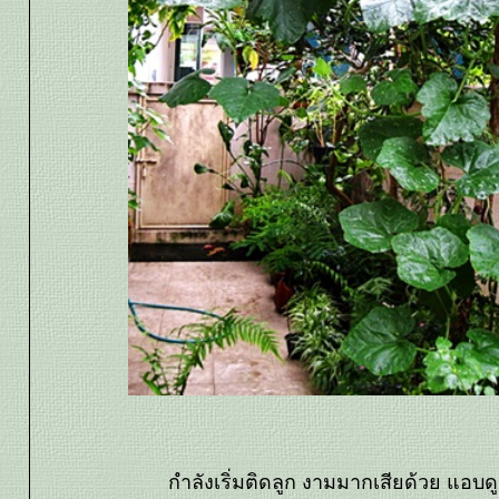
กำลังเริ่มติดลูก งามมากเสียด้วย แอบดู