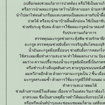
(เปลือกผล)ช่วยแก้อาการปวดท้อง หรือใช้เป็นยาแก
หรือการนำผลมะกรูดมาคว้านไส้กลางออก นำมหาหิงคุ
นำไปเผาไฟจนดำเกรียมและบดจนเป็นผงละลายกับน้ำผึ้
ปวดได้ หรือจะนำมาป้ายลิ้นเด็กอ่อน ใช้เป็นยาขับข
ช่วยขับระดู ขับลม ด้วยการใช้ผลมะกรูดนำมาดองทำเ
รับประทานแก้อาการ
สรรพคุณมะกรูดช่วยกระทุ้งพิษ ช่วยรักษาฝี
มะกรูด สรรพคุณช่วยยับยั้งการเจริญเติบโตของจุลินท
น้ำมันมะกรูดมีฤทธิ์อ่อนๆ ช่วยยับยั้งการหดเกร็ง
ช้สระผมเพื่อทำความสะอาด ทำให้ผมดกเงางาม ป้อง
ผมร่วง ความเปรี้ยวของน้ำมะกรูดยังมีฤทธิ์เป็นกร
หรือชำระล้างสิ่งอุดตันต่างๆ ตามรูขุมขนบนหนังศ
ผมหวีง่ายอีกด้วย ด้วยการผ่ามะกรูดเป็น 2 ชิ้น เมื่
มะกรูดสระผมซ้ำ ด้วยการใช้มะกรูดยีให้ทั่วบนผม 
ทำความสะอาดผมได้
ช่วยล้างสารเคมีในเส้นผม เนื่องจากในแต่ละวันเราต้อง
าสระผม ซึ่งเป็นสาเหตุที่อาจทำให้ผมแห้งกรอบได้
หรือทรีทเม้นท์บำรุงและซ่อมแซมผมก็ตาม แต่สิ่งเหล่