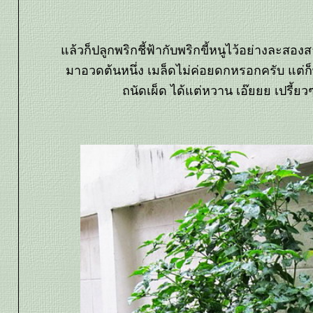
ล้วก็ปลูกพริกชี้ฟ้ากับพริกขี้หนูไว้อย่างละสองส
มาอวดต้นหนึ่ง เมล็ดไม่ค่อยดกหรอกครับ แต่ก
ถนัดเผ็ด ได้แต่หวาน เอ๊ยยย เปรี้ย