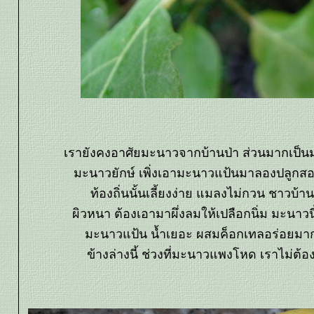
เรายังคงอาศัยมะนาวจากบ้านป่า ส่วนมากเป็น
มะนาวยักษ์ เพิ่งเอามะนาวแป้นมาลองปลูกส
ท้องถิ่นนั้นเลี้ยงง่าย แมลงไม่กวน ชาวบ้า
ผิวหนา ต้องเอามาผึ่งลมให้เปลือกนิ่ม มะนาวนี
มะนาวแป้น น้ำเยอะ ผสมค็อกเทลอร่อยมา
ข้างล่างนี้ ช่วงที่มะนาวแพงโหด เราไม่ต้