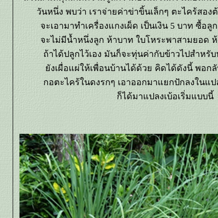
วันหนึ่ง พบว่า เราจ่ายค่าข่าขิ้นเล็กๆ ตะไคร้สอ
จะเอามาทำเครื่องแกงเผ็ด เป็นเงิน 5 บาท ซื้อล
จะไม่มีน้ำหนึ่งลูก ห้าบาท ใบโหระพาสามยอด ห
ถ้าได้ปลูกไว้เอง มันก็จะทุ่นค่ากับข้าวไปสำหรับ
ังเผื่อแผ่ให้เพื่อนบ้านได้ด้วย คิดได้ดังนี้ พอก
กอตะไคร้ในดงรกๆ เอาออกมาแยกปักลงในแปลง
ก็ได้มาแปลงเบ้อเริ่มแบบนี้