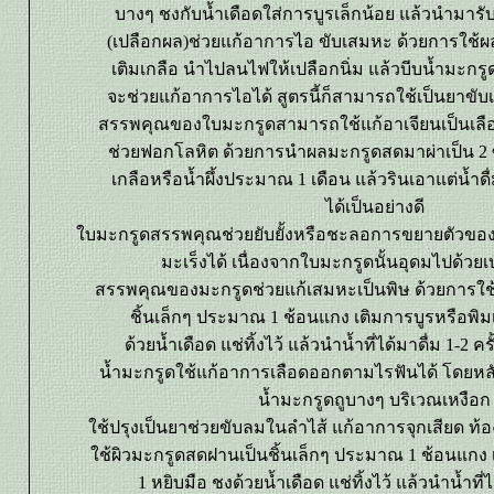
บางๆ ชงกับน้ำเดือดใส่การบูรเล็กน้อย แล้วนำมา
(เปลือกผล)ช่วยแก้อาการไอ ขับเสมหะ ด้วยการใช้
เติมเกลือ นำไปลนไฟให้เปลือกนิ่ม แล้วบีบน้ำมะก
จะช่วยแก้อาการไอได้ สูตรนี้ก็สามารถใช้เป็นยาขับ
สรรพคุณของใบมะกรูดสามารถใช้แก้อาเจียนเป็นเลือ
ช่วยฟอกโลหิต ด้วยการนำผลมะกรูดสดมาผ่าเป็น 2 
เกลือหรือน้ำผึ้งประมาณ 1 เดือน แล้วรินเอาแต่น้ำด
ได้เป็นอย่างดี
บมะกรูดสรรพคุณช่วยยับยั้งหรือชะลอการขยายตัวของเซ
มะเร็งได้ เนื่องจากใบมะกรูดนั้นอุดมไปด้วย
สรรพคุณของมะกรูดช่วยแก้เสมหะเป็นพิษ ด้วยการใช
ชิ้นเล็กๆ ประมาณ 1 ช้อนแกง เติมการบูรหรือพิม
ด้วยน้ำเดือด แช่ทิ้งไว้ แล้วนำน้ำที่ได้มาดื่ม 1-2 ค
น้ำมะกรูดใช้แก้อาการเลือดออกตามไรฟันได้ โดยหลั
น้ำมะกรูดถูบางๆ บริเวณเหงือก
ช้ปรุงเป็นยาช่วยขับลมในลำไส้ แก้อาการจุกเสียด ท้อ
ช้ผิวมะกรูดสดฝานเป็นชิ้นเล็กๆ ประมาณ 1 ช้อนแกง 
1 หยิบมือ ชงด้วยน้ำเดือด แช่ทิ้งไว้ แล้วนำน้ำที่ได