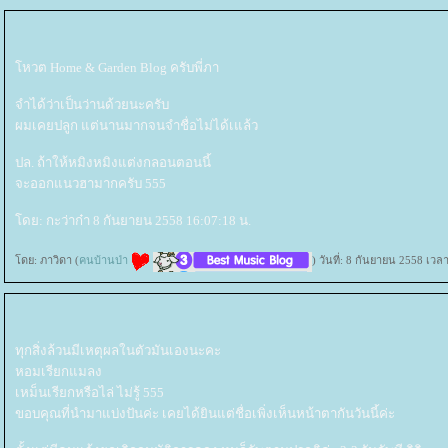
หวต Home & Garden Blog ครับพี่ภา
จำได้ว่าเป็นว่านด้วยนะครับ
ผมเคยปลูก แต่นานมากจนจำชื่อไม่ได้เแล้ว
ปล. ถ้าให้หมิงหมิงแต่งกลอนตอนนี้
จะออกแนวฮามากครับ 555
ดย: กะว่าก๋า 8 กันยายน 2558 16:07:18 น.
ดย: ภาวิดา (
คนบ้านป่า
) วันที่: 8 กันยายน 2558 เวล
ทุกสิ่งล้วนมีเหตุผลในตัวมันเองนะคะ
หอมเรียกแมลง
เหม็นเรียกหรือไล่ ไม่รู้ 555
ขอบคุณที่นำมาแบ่งปันค่ะ เคยได้ยินแต่ชื่อเพิ่งเห็นหน้าตากันวันนี้ค่ะ