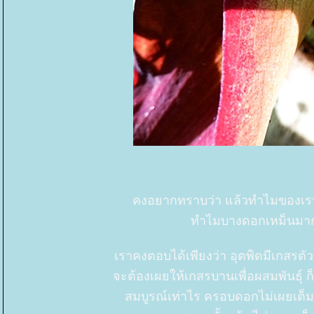
คงอยากทราบว่า แล้วทำไมของเรา
ทำไมบางดอกเหม็นมาก
เราคงตอบได้เพียงว่า อุตพิดมีเกสรตัว
จะต้องเผยให้เกสรบานเพื่อผสมพันธุ์
สมบูรณ์เท่าไร ครอบดอกไม่เผยเต็มท