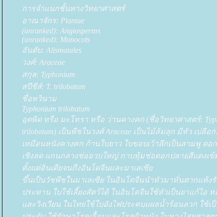
การจำแนกชั้นทางวิทยาศาสตร์
อาณาจักร: Plantae
(unranked): Angiosperms
(unranked): Monocots
อันดับ: Alismatales
วงศ์: Araceae
สกุล: Typhonium
สปีชีส์: T. trilobatum
ชื่อทวินาม
Typhonium trilobatum
อุตพิด หรือ มะโหรา หรือ ว่านคางคก (ชื่อวิทยาศาสตร์: Ty
trilobatum) เป็นพืชในวงศ์ Araceae เป็นไม้ล้มลุก มีหัว เปลือก
เหมือนหนังคางคก ก้านใบยาว ใบขอบเว้าลึกเป็นสามพู ดอก
เชิงลด แกนกลางช่ออวบใหญ่ กาบหุ้มช่อดอกปลายสีแดงเข้
ตั้งแต่อินเดียจนถึงอินโดจีนและมาเลเซี
ขึ้นเป็นวัชพืชในมาเลเซีย ในอินโดจีนนำหัวมาหั่นตากแห้งร
ประทาน ใบใช้เลี้ยงสัตว์ได้ ในอินโดจีนใช้หัวเป็นยาแก้ไอ 
ละวิงเวียน ในไทยใช้ใบอังไฟประคบแผลน้ำร้อนลวก ใช้เป็
ประดับ ใช้รักษาโรคเรื้อนและโรคผิวหนัง ในทางไสยศาสตร์เ