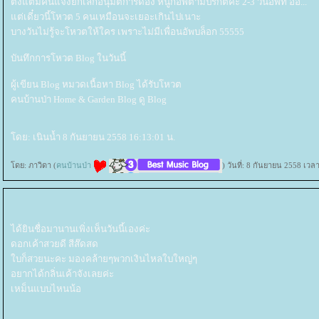
ตั้งแต่มีคนแจ้งยกเลิกอนุมัติการดอง หนูก็อัพตามปรกติค่ะ 2-3 วันอัพที อิอิ...
ต่เดี๋ยวนี้โหวต 5 คนเหมือนจะเยอะเกินไปเนาะ
บางวันไม่รู้จะโหวตให้ใคร เพราะไม่มีเพื่อนอัพบล็อก 55555
บันทึกการโหวต Blog ในวันนี้
ผู้เขียน Blog หมวดเนื้อหา Blog ได้รับโหวต
คนบ้านป่า Home & Garden Blog ดู Blog
ดย: เนินน้ำ 8 กันยายน 2558 16:13:01 น.
ดย: ภาวิดา (
คนบ้านป่า
) วันที่: 8 กันยายน 2558 เวล
ได้ยินชื่อมานานเพิ่งเห็นวันนี้เองค่ะ
ดอกเค้าสวยดี สีส๊ดสด
บก็สวยนะคะ มองคล้ายๆพวกเงินไหลใบใหญ่ๆ
อยากได้กลิ่นเค้าจังเลยค่ะ
เหม็นแบบไหนน้อ