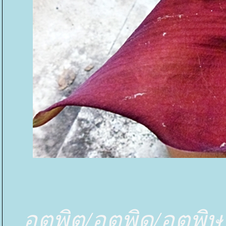
อุตพิต/อุตพิด/อุตพิษ