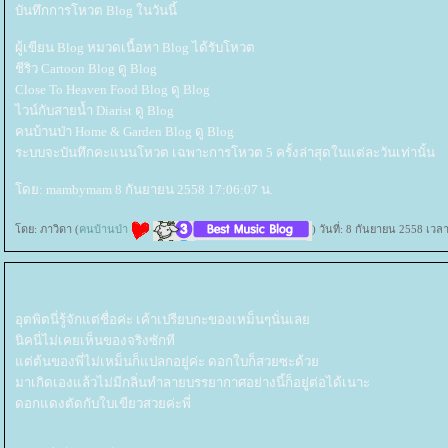
บันทึกการโหวต Blog ในวันนี้
ผู้เขียน Blog หมวดเนื้อหา Blog ได้รับโหวต
ชีริว Cartoon Blog ดู Blog
Close To Heaven Food Blog ดู Blog
ไวน์กับสายน้ำ Diarist ดู Blog
คนบ้านป่า Home & Garden Blog ดู Blog
ระบบจะบันทึกคะแนนโหวต เฉพาะการโหวต 5 ครั้งล่าสุดในแต่ละวันเท่านั้น
ดย: mambymam 8 กันยายน 2558 17:06:07 น.
ดย: ภาวิดา (
คนบ้านป่า
) วันที่: 8 กันยายน 2558 เวล
อุตพิตนี่รู้จักแต่ชื่อค่ะ เค้าเปรียบกะของเหม็นๆนั่นเล
นิคนี่ไม่เคยเห็นของจริงซักที
ต่ต้นของพี่ไม่เหม็นก็แปลกอยู่ค่ะ ดอกใบก็สวยซะด้ว
มาเกิดเองแล้วไม่มีกลิ่นทำลายบรรยากาศอย่างนี้ก็อยู่ต่อได้เนาะ
ดอกแดงตัดกับใบเขียวสวยค่ะพี่