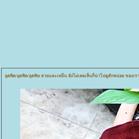
อุตพิต/อุตพิด/อุตพิษ สวยและเหม็น ยังไม่เคยเห็นก็น่าไปดูสักหน่อย ของเร