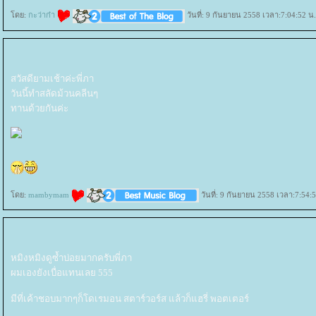
ดย:
กะว่าก๋า
วันที่: 9 กันยายน 2558 เวลา:7:04:52 น.
สวัสดียามเช้าค่ะพี่ภา
วันนี้ทำสลัดม้วนคลีนๆ
ทานด้วยกันค่ะ
ดย:
mambymam
วันที่: 9 กันยายน 2558 เวลา:7:54:
หมิงหมิงดูซ้ำบ่อยมากครับพี่ภา
ผมเองยังเบื่อแทนเลย 555
มีที่เค้าชอบมากๆก็โดเรมอน สตาร์วอร์ส แล้วก็แฮรี่ พอตเตอร์