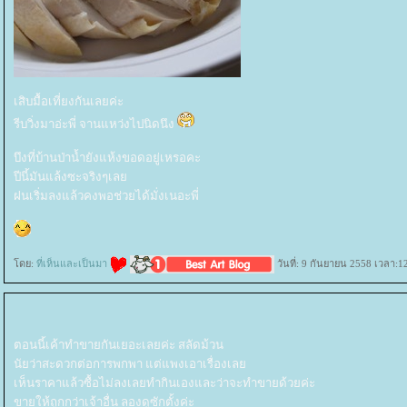
เสิบมื้อเที่ยงกันเลยค่ะ
รีบวิ่งมาอ่ะพี่ จานแหว่งไปนิดนึง
บึงที่บ้านป่าน้ำยังแห้งขอดอยู่เหรอคะ
ปีนี้มันแล้งซะจริงๆเล
ฝนเริ่มลงแล้วคงพอช่วยได้มั่งเนอะพี่
ดย:
ที่เห็นและเป็นมา
วันที่: 9 กันยายน 2558 เวลา:1
ตอนนี้เค้าทำขายกันเยอะเลยค่ะ สลัดม้วน
นัยว่าสะดวกต่อการพกพา แต่แพงเอาเรื่องเล
เห็นราคาแล้วซื้อไม่ลงเลยทำกินเองและว่าจะทำขายด้วยค่ะ
ขายให้ถูกกว่าเจ้าอื่น ลองดูซักตั้งค่ะ