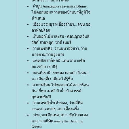
เต้าทอง, ว่านกุมารทอง
จำปูน Anaxagorea javanica Blume.
ไม้ดอกหอมหวานของบ้านป่าที่ภูมิใจ
นำเสนอ
เอื้องแววมยุรา/เอื้องจำปา... จขบ.ขอ
ลาพักบล็อก
เก็บดอกไม้มาสะสม - ดอนญ่าควีนสิ
ริกิติ์ สายหยุด, บิวตี้ เบอรี่
ว่านเพชรหึง, ว่านมหาบัวขาว, ว่าน
นางตาม/ว่านจูงนาง
คคตัสเราก็พอมี แต่พวกนางชื่อ
อะไรบ้าง เรามิรู้
บอนที่เรามี: ฮกหลง บอนดำ อิเหนา
ละอื่นๆที่เรามีแต่ไม่รู้ชื่อ
อากาศร้อน ไปชมดอกไม้คลายร้อน
กัน: ยี่หุบ เดหลี บัวน้ำ บัวสวรรค์
กุหลาบพันปี
ว่านเศรษฐีน้ำเต้าทอง, ว่านสี่ทิศ
amaryllis สวยๆ และ เอื้องครั่ง
ปรง, มะเขือเทศ, ชบา, พัดโบกแดง
ละ ว่านสี่ทิศ amaryllis Dancing
Queen