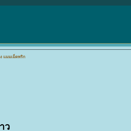
าง แมมเม็ดพริก
ขาว