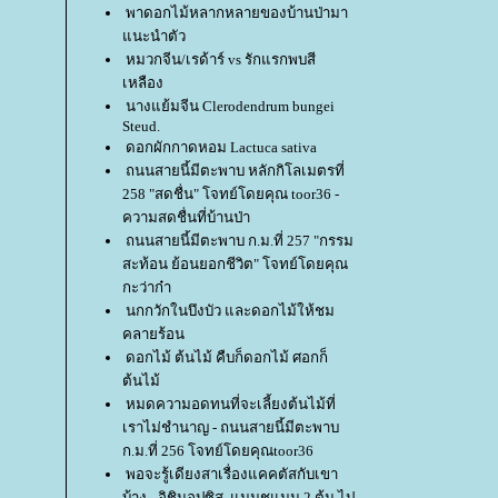
พาดอกไม้หลากหลายของบ้านป่ามา
นะนำตัว
หมวกจีน/เรด้าร์ vs รักแรกพบสี
เหลือง
นางแย้มจีน Clerodendrum bungei
Steud.
ดอกผักกาดหอม Lactuca sativa
ถนนสายนี้มีตะพาบ หลักกิโลเมตรที่
258 "สดชื่น" โจทย์โดยคุณ toor36 -
ความสดชื่นที่บ้านป่า
ถนนสายนี้มีตะพาบ ก.ม.ที่ 257 "กรรม
สะท้อน ย้อนยอกชีวิต" โจทย์โดยคุณ
กะว่าก๋า
นกกวักในบึงบัว และดอกไม้ให้ชม
คลายร้อน
ดอกไม้ ต้นไม้ คืบก็ดอกไม้ ศอกก็
ต้นไม้
หมดความอดทนที่จะเลี้ยงต้นไม้ที่
เราไม่ชำนาญ - ถนนสายนี้มีตะพาบ
ก.ม.ที่ 256 โจทย์โดยคุณtoor36
พอจะรู้เดียงสาเรื่องแคคตัสกับเขา
บ้าง - อิชินอปซิส, แมมชูแมน 2 ต้น ไป