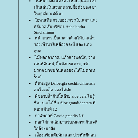
วันหนาวจัด แต่งตัวให้อบอุ่นแล้วไป
เดินเล่นในสวนกุหลาบชื่อดังของเขา
หญ่ มีคาเฟ่ด้ว
อพันเทีย กระบองเพชรใบเสมา และ
คีรีมาศ ส้มบริพัตร Aphelandra
Sinclairiana
หน้าหนาวเป็นเวลากล้วยไม้บานฉ่ำ:
รองเท้านารีเหลืองกระบี่ และ แดง
อุบล
ไม้ฟอกอากาศ: แก้วสารพัดนึก, ว่าน
เสน่ห์จันทน์, ลิ้นมังกรแคระ, กวัก
มรกต มาชมกันหน่อยจะได้ไม่ตกเท
ร็นด์
ต้นพะยูง Dalbergia cochinchinensis
สนใจเมล็ด จองได้ค่ะ
พืชอวบน้ำต้นนี้คล้าย aloe vera ไม่รู้
ชื่อ.. ป.ล.ได้ชื่อ Aloe grandidentata ที่
คอมเม้นท์ 12
กาฬพฤกษ์ Cassia grandis L.f.
ดอกไผ่กวนอิมบานรับเทศกาลกินเจที่
กล้จะมาถึง
เอื้องสร้อยทับทิม และ ประทัดซีลอน