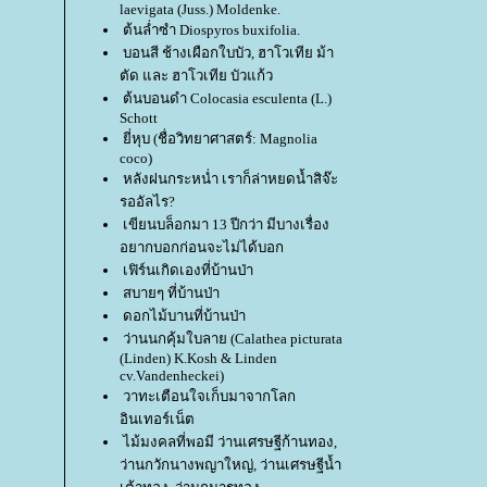
laevigata (Juss.) Moldenke.
ต้นล่ำซำ Diospyros buxifolia.
บอนสี ช้างเผือกใบบัว, ฮาโวเทีย ม้า
ตัด และ ฮาโวเทีย บัวแก้ว
ต้นบอนดำ Colocasia esculenta (L.)
Schott
ี่หุบ (ชื่อวิทยาศาสตร์: Magnolia
coco)
หลังฝนกระหน่ำ เราก็ล่าหยดน้ำสิจ๊ะ
รออัลไร?
เขียนบล็อกมา 13 ปีกว่า มีบางเรื่อง
อยากบอกก่อนจะไม่ได้บอก
เฟิร์นเกิดเองที่บ้านป่า
สบายๆ ที่บ้านป่า
ดอกไม้บานที่บ้านป่า
ว่านนกคุ้มใบลาย (Calathea picturata
(Linden) K.Kosh & Linden
cv.Vandenheckei)
วาทะเตือนใจเก็บมาจากโลก
อินเทอร์เน็ต
ไม้มงคลที่พอมี ว่านเศรษฐีก้านทอง,
ว่านกวักนางพญาใหญ่, ว่านเศรษฐีน้ำ