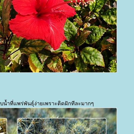
วบน้ำที่แพร่พันธุ์ง่ายเพราะติดฝักทีละมากๆ