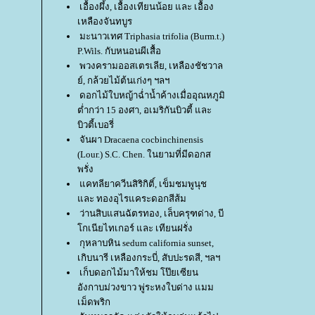
เอื้องผึ้ง, เอื้องเทียนน้อย และ เอื้อง
เหลืองจันทบูร
มะนาวเทศ Triphasia trifolia (Burm.t.)
P.Wils. กับหนอนผีเสื้อ
พวงครามออสเตรเลีย, เหลืองชัชวาล
์, กล้วยไม้ต้นเก่งๆ ฯลฯ
ดอกไม้ใบหญ้าฉ่ำน้ำค้างเมื่ออุณหภูมิ
ต่ำกว่า 15 องศา, อเมริกันบิวตี้ และ
บิวตี้เบอรี่
จันผา Dracaena cocbinchinensis
(Lour.) S.C. Chen. ในยามที่มีดอกส
พรั่ง
คทลียาควีนสิริกิติ์, เข็มชมพูนุช
ละ ทองอุไรแคระดอกสีส้ม
ว่านสิบแสนฉัตรทอง, เล็บครุฑด่าง, บี
กเนียไทเกอร์ และ เทียนฝรั่ง
กุหลาบหิน sedum california sunset,
เกิบนารี เหลืองกระบี่, สับปะรดสี, ฯลฯ
เก็บดอกไม้มาให้ชม โป๊ยเซียน
อังกาบม่วงขาว พู่ระหงใบด่าง แมม
เม็ดพริก