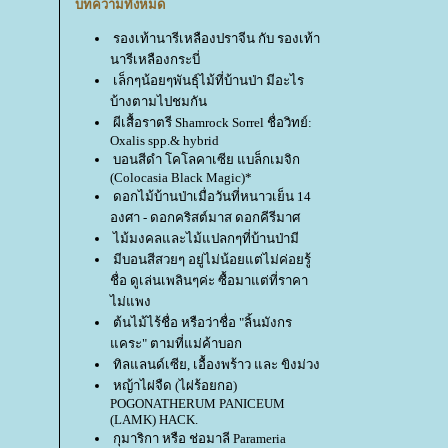
บทความทั้งหมด
รองเท้านารีเหลืองปราจีน กับ รองเท้า
นารีเหลืองกระบี่
เล็กๆน้อยๆพันธุ์ไม้ที่บ้านป่า มีอะไร
บ้างตามไปชมกัน
ผีเสื้อราตรี Shamrock Sorrel ชื่อวิทย์:
Oxalis spp.& hybrid
บอนสีดำ โคโลคาเซีย แบล็กเมจิก
(Colocasia Black Magic)*
ดอกไม้บ้านป่าเมื่อวันที่หนาวเย็น 14
องศา - ดอกคริสต์มาส ดอกคีรีมาศ
ไม้มงคลและไม้แปลกๆที่บ้านป่ามี
มีบอนสีสวยๆ อยู่ไม่น้อยแต่ไม่ค่อยรู้
ชื่อ ดูเล่นเพลินๆค่ะ ซื้อมาแต่ที่ราคา
ไม่แพง
ต้นไม้ไร้ชื่อ หรือว่าชื่อ "ลิ้นมังกร
คระ" ตามที่แม่ค้าบอก
ทิลแลนด์เซีย, เอื้องพร้าว และ ขิงม่วง
หญ้าไผ่จืด (ไผ่ร้อยกอ)
POGONATHERUM PANICEUM
(LAMK) HACK.
กุมาริกา หรือ ช่อมาลี Parameria