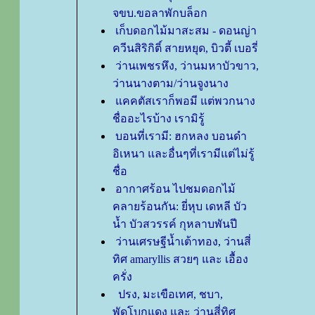
จขบ.ขอลาพักบล็อก
เก็บดอกไม้มาสะสม - ดอนญ่า
ควีนสิริกิติ์ สายหยุด, บิวตี้ เบอรี่
ว่านเพชรหึง, ว่านมหาบัวขาว,
ว่านนางตาม/ว่านจูงนาง
คคตัสเราก็พอมี แต่พวกนาง
ชื่ออะไรบ้าง เรามิรู้
บอนที่เรามี: ฮกหลง บอนดำ
อิเหนา และอื่นๆที่เรามีแต่ไม่รู้
ชื่อ
อากาศร้อน ไปชมดอกไม้
คลายร้อนกัน: ยี่หุบ เดหลี บัว
น้ำ บัวสวรรค์ กุหลาบพันปี
ว่านเศรษฐีน้ำเต้าทอง, ว่านสี่
ทิศ amaryllis สวยๆ และ เอื้อง
ครั่ง
ปรง, มะเขือเทศ, ชบา,
พัดโบกแดง และ ว่านสี่ทิศ