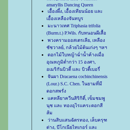
amaryllis Dancing Queen
เอื้องผึ้ง, เอื้องเทียนน้อย และ
เอื้องเหลืองจันทบูร
มะนาวเทศ Triphasia trifolia
(Burm.t.) P.Wils. กับหนอนผีเสื้อ
พวงครามออสเตรเลีย, เหลือง
ชัชวาลย์, กล้วยไม้ต้นเก่งๆ ฯลฯ
ดอกไม้ใบหญ้าฉ่ำน้ำค้างเมื่อ
อุณหภูมิต่ำกว่า 15 องศา,
อเมริกันบิวตี้ และ บิวตี้เบอรี่
จันผา Dracaena cocbinchinensis
(Lour.) S.C. Chen. ในยามที่มี
ดอกสพรั่ง
คทลียาควีนสิริกิติ์, เข็มชมพู
นุช และ ทองอุไรแคระดอกสี
ส้ม
ว่านสิบแสนฉัตรทอง, เล็บครุฑ
ด่าง, บีโกเนียไทเกอร์ และ