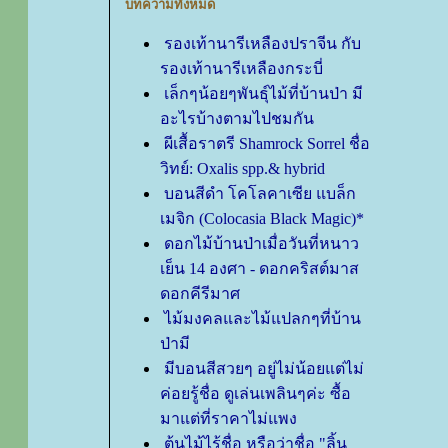
บทความทั้งหมด
รองเท้านารีเหลืองปราจีน กับ
รองเท้านารีเหลืองกระบี่
เล็กๆน้อยๆพันธุ์ไม้ที่บ้านป่า มี
อะไรบ้างตามไปชมกัน
ผีเสื้อราตรี Shamrock Sorrel ชื่อ
วิทย์: Oxalis spp.& hybrid
บอนสีดำ โคโลคาเซีย แบล็ก
เมจิก (Colocasia Black Magic)*
ดอกไม้บ้านป่าเมื่อวันที่หนาว
เย็น 14 องศา - ดอกคริสต์มาส
ดอกคีรีมาศ
ไม้มงคลและไม้แปลกๆที่บ้าน
ป่ามี
มีบอนสีสวยๆ อยู่ไม่น้อยแต่ไม่
ค่อยรู้ชื่อ ดูเล่นเพลินๆค่ะ ซื้อ
มาแต่ที่ราคาไม่แพง
ต้นไม้ไร้ชื่อ หรือว่าชื่อ "ลิ้น