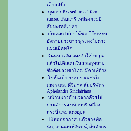
เทียนฝรั่ง
กุหลาบหิน sedum california
sunset, เกิบนารี เหลืองกระบี่,
สับปะรดสี, ฯลฯ
เก็บดอกไม้มาให้ชม โป๊ยเซียน
อังกาบม่วงขาว พู่ระหงใบด่าง
มมเม็ดพริก
วันหนาวจัด แต่งตัวให้อบอุ่น
ล้วไปเดินเล่นในสวนกุหลาบ
ชื่อดังของเขาใหญ่ มีคาเฟ่ด้ว
อพันเทีย กระบองเพชรใบ
เสมา และ คีรีมาศ ส้มบริพัตร
Aphelandra Sinclairiana
หน้าหนาวเป็นเวลากล้วยไม้
บานฉ่ำ: รองเท้านารีเหลือง
กระบี่ และ แดงอุบล
ไม้ฟอกอากาศ: แก้วสารพัด
นึก, ว่านเสน่ห์จันทน์, ลิ้นมังกร