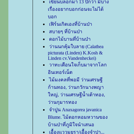
เขียนบล็อกมา 13 ปีกว่า มีบาง
เรื่องอยากบอกก่อนจะไม่ได้
บอก
เฟิร์นเกิดเองที่บ้านป่า
สบายๆ ที่บ้านป่า
ดอกไม้บานที่บ้านป่า
ว่านนกคุ้มใบลาย (Calathea
picturata (Linden) K.Kosh &
Linden cv.Vandenheckei)
วาทะเตือนใจเก็บมาจากโลก
อินเทอร์เน็ต
ไม้มงคลที่พอมี ว่านเศรษฐี
ก้านทอง, ว่านกวักนางพญา
หญ่, ว่านเศรษฐีน้ำเต้าทอง,
ว่านกุมารทอง
จำปูน Anaxagorea javanica
Blume. ไม้ดอกหอมหวานของ
บ้านป่าที่ภูมิใจนำเสนอ
เอื้องแววมยุรา/เอื้องจำปา...