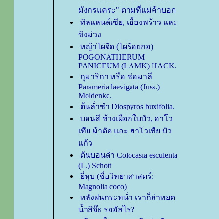
มังกรแคระ" ตามที่แม่ค้าบอก
ทิลแลนด์เซีย, เอื้องพร้าว และ
ขิงม่วง
หญ้าไผ่จืด (ไผ่ร้อยกอ)
POGONATHERUM
PANICEUM (LAMK) HACK.
กุมาริกา หรือ ช่อมาลี
Parameria laevigata (Juss.)
Moldenke.
ต้นล่ำซำ Diospyros buxifolia.
บอนสี ช้างเผือกใบบัว, ฮาโว
เทีย ม้าตัด และ ฮาโวเทีย บัว
ก้ว
ต้นบอนดำ Colocasia esculenta
(L.) Schott
ี่หุบ (ชื่อวิทยาศาสตร์:
Magnolia coco)
หลังฝนกระหน่ำ เราก็ล่าหยด
น้ำสิจ๊ะ รออัลไร?