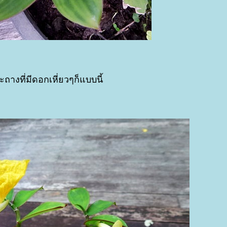
ถางที่มีดอกเหี่ยวๆก็แบบนี้