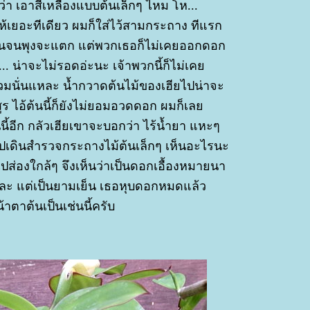
ว่า เอาสีเหลืองแบบต้นเล็กๆ ไหม โห...
ให้เยอะทีเดียว ผมก็ใส่ไว้สามกระถาง ทีแรก
กินจนพุงจะแตก แต่พวกเธอก็ไม่เคยออกดอก
.. น่าจะไม่รอดอ่ะนะ เจ้าพวกนี้ก็ไม่เค
มนั่นแหละ น้ำกวาดต้นไม้ของเฮียไปน่าจะ
ูร ไอ้ต้นนี้ก็ยังไม่ยอมอวดดอก ผมก็เล
นนี้อีก กลัวเฮียเขาจะบอกว่า ไร้น้ำยา แหะๆ
นไปเดินสำรวจกระถางไม้ต้นเล็กๆ เห็นอะไรนะ
ปส่องใกล้ๆ จึงเห็นว่าเป็นดอกเอื้องหมายนา
ละ แต่เป็นยามเย็น เธอหุบดอกหมดแล้ว
้าตาต้นเป็นเช่นนี้ครับ