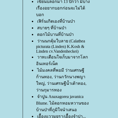
เขียนบล็อกมา 13 ปีกว่า มีบาง
เรื่องอยากบอกก่อนจะไม่ได้
บอก
เฟิร์นเกิดเองที่บ้านป่า
สบายๆ ที่บ้านป่า
ดอกไม้บานที่บ้านป่า
ว่านนกคุ้มใบลาย (Calathea
picturata (Linden) K.Kosh &
Linden cv.Vandenheckei)
วาทะเตือนใจเก็บมาจากโลก
อินเทอร์เน็ต
ไม้มงคลที่พอมี ว่านเศรษฐี
ก้านทอง, ว่านกวักนางพญา
หญ่, ว่านเศรษฐีน้ำเต้าทอง,
ว่านกุมารทอง
จำปูน Anaxagorea javanica
Blume. ไม้ดอกหอมหวานของ
บ้านป่าที่ภูมิใจนำเสนอ
เอื้องแววมยุรา/เอื้องจำปา...