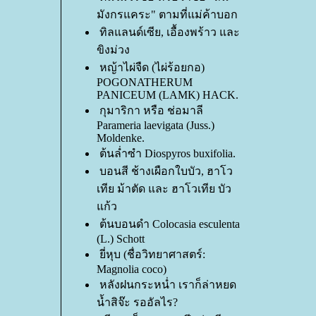
มังกรแคระ" ตามที่แม่ค้าบอก
ทิลแลนด์เซีย, เอื้องพร้าว และ
ขิงม่วง
หญ้าไผ่จืด (ไผ่ร้อยกอ)
POGONATHERUM
PANICEUM (LAMK) HACK.
กุมาริกา หรือ ช่อมาลี
Parameria laevigata (Juss.)
Moldenke.
ต้นล่ำซำ Diospyros buxifolia.
บอนสี ช้างเผือกใบบัว, ฮาโว
เทีย ม้าตัด และ ฮาโวเทีย บัว
ก้ว
ต้นบอนดำ Colocasia esculenta
(L.) Schott
ี่หุบ (ชื่อวิทยาศาสตร์:
Magnolia coco)
หลังฝนกระหน่ำ เราก็ล่าหยด
น้ำสิจ๊ะ รออัลไร?