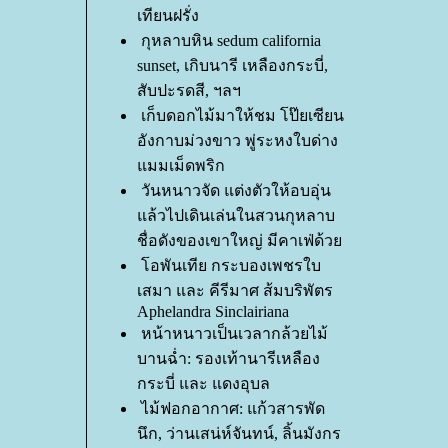
เทียนฝรั่ง
กุหลาบหิน sedum california
sunset, เกิบนารี เหลืองกระบี่,
สับปะรดสี, ฯลฯ
เก็บดอกไม้มาให้ชม โป๊ยเซียน
อังกาบม่วงขาว พู่ระหงใบด่าง
มมเม็ดพริก
วันหนาวจัด แต่งตัวให้อบอุ่น
ล้วไปเดินเล่นในสวนกุหลาบ
ชื่อดังของเขาใหญ่ มีคาเฟ่ด้ว
อพันเทีย กระบองเพชรใบ
เสมา และ คีรีมาศ ส้มบริพัตร
Aphelandra Sinclairiana
หน้าหนาวเป็นเวลากล้วยไม้
บานฉ่ำ: รองเท้านารีเหลือง
กระบี่ และ แดงอุบล
ไม้ฟอกอากาศ: แก้วสารพัด
นึก, ว่านเสน่ห์จันทน์, ลิ้นมังกร