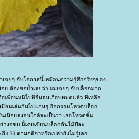
ำเฉยๆ กับโอกาสนี้เหมือนความรู้สึกจริงๆของ
น่อย ต้องขอย้ำเลยว่า ผมเฉยๆ กับบล็อกมาก
ือเพื่อนหนีไปที่อื่นจนเกือบหมดแล้ว ที่เหลือ
ฟ เหมือนเล่นกันไปแกนๆ กิจกรรมโหวตบล็อก
มันเนือยลงจนใกล้จะเป็นว่า เธอโหวตชั้น
ย่างจขบ.นี้เคยเขียนบล็อกต้นไม้ปีละ
้จะถึง 50 ตามกติกาหรือเปล่ายังไม่รู้เล