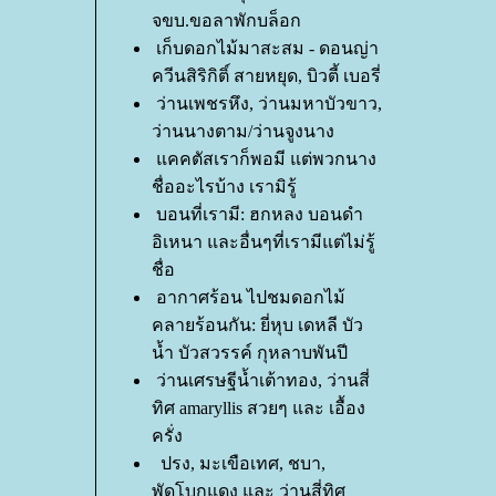
จขบ.ขอลาพักบล็อก
เก็บดอกไม้มาสะสม - ดอนญ่า
ควีนสิริกิติ์ สายหยุด, บิวตี้ เบอรี่
ว่านเพชรหึง, ว่านมหาบัวขาว,
ว่านนางตาม/ว่านจูงนาง
คคตัสเราก็พอมี แต่พวกนาง
ชื่ออะไรบ้าง เรามิรู้
บอนที่เรามี: ฮกหลง บอนดำ
อิเหนา และอื่นๆที่เรามีแต่ไม่รู้
ชื่อ
อากาศร้อน ไปชมดอกไม้
คลายร้อนกัน: ยี่หุบ เดหลี บัว
น้ำ บัวสวรรค์ กุหลาบพันปี
ว่านเศรษฐีน้ำเต้าทอง, ว่านสี่
ทิศ amaryllis สวยๆ และ เอื้อง
ครั่ง
ปรง, มะเขือเทศ, ชบา,
พัดโบกแดง และ ว่านสี่ทิศ