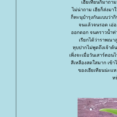
เฮียเทียนก็มาถาม
ไม่น่าถาม เฮียก็ส่งมา
ก็ทะนุบำรุงกันแบบว่า
จนแล้วจนรอด เอ่อ.
ออกดอก จนคราวน้ำท่ว
เรียกได้ว่าราพณาส
หุบปากไม่พูดถึงเจ้าต้
เพิ่งจะเมื่อวันเสาร์ตอ
สีเหลืองสดใสมาก เข้าไ
ของเฮียเทียนน่ะแห
หน