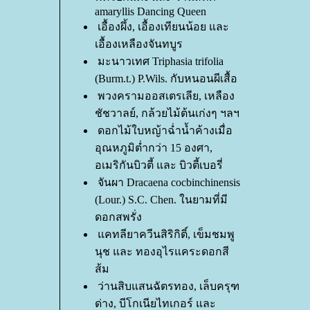
amaryllis Dancing Queen
เอื้องผึ้ง, เอื้องเทียนน้อย และ
เอื้องเหลืองจันทบูร
มะนาวเทศ Triphasia trifolia
(Burm.t.) P.Wils. กับหนอนผีเสื้อ
พวงครามออสเตรเลีย, เหลือง
ชัชวาลย์, กล้วยไม้ต้นเก่งๆ ฯลฯ
ดอกไม้ใบหญ้าฉ่ำน้ำค้างเมื่อ
อุณหภูมิต่ำกว่า 15 องศา,
อเมริกันบิวตี้ และ บิวตี้เบอรี่
จันผา Dracaena cocbinchinensis
(Lour.) S.C. Chen. ในยามที่มี
ดอกสพรั่ง
คทลียาควีนสิริกิติ์, เข็มชมพู
นุช และ ทองอุไรแคระดอกสี
ส้ม
ว่านสิบแสนฉัตรทอง, เล็บครุฑ
ด่าง, บีโกเนียไทเกอร์ และ