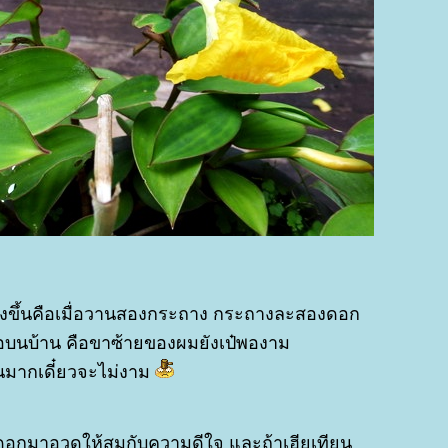
ุ่งขึ้นคือเมื่อวานสองกระถาง กระถางละสองดอก
รอบนบ้าน คือขาซ้ายของผมยังเป๋พองาม
ินมากเดี๋ยวจะไม่งาม
สี่ดอกมาอวดให้สมกับความดีใจ และถ้าเฮียเทียน