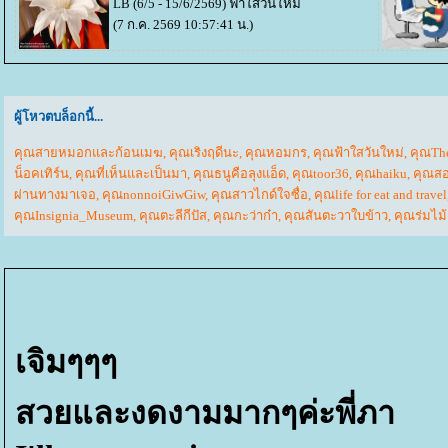
LB (6/5 - 15/6/2569)
ฟ้าใสวันใหม่
(7 ก.ค. 2569 10:57:41 น.)
ผู้โหวตบล็อกนี้...
คุณสายหมอกและก้อนเมฆ
,
คุณเริงฤดีนะ
,
คุณหอมกร
,
คุณฟ้าใสวันใหม่
,
คุณThe
น็อคเทิร์น
,
คุณที่เห็นและเป็นมา
,
คุณธนูคือลุงแอ็ด
,
คุณtoor36
,
คุณhaiku
,
คุณสอ
ผ่านทางมาเจอ
,
คุณnonnoiGiwGiw
,
คุณสาวไกด์ใจซื่อ
,
คุณlife for eat and travel
คุณInsignia_Museum
,
คุณตะลีกีปัส
,
คุณกะว่าก๋า
,
คุณสันตะวาใบข้าว
,
คุณร่มไม้
เจิมๆๆๆ
สวยและงดงามมากๆค่ะพี่ภา