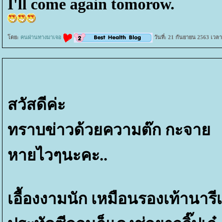
I'll come again tomorow.
ดย:
คนผ่านทางมาเจอ
วันที่: 21 กันยายน 2563 เวล
สวัสดีค่ะ
ทราบข่าวด้วยความต๊ก กะจา
หายไวๆนะคะ..
เอื้องงามนัก เหมือนรองเท้านาร