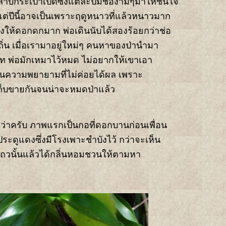
ลาบกระเป๋าเปิดซึ่งแต่ละปีมีช่องามๆมาให้ชื่นใจ
ต่ปีนี้อาจเป็นเพราะฤดูหนาวที่แล้วหนาวมาก
งให้ดอกดกมาก พ่อเดินนับได้สองร้อยกว่าช่อ
ถิ่น เมื่อเรามาอยู่ใหม่ๆ คนหาของป่านำมา
าท พ่อมักเหมาไว้หมด ไม่อยากให้เขาเอา
เป็นความพยายามที่ไม่ค่อยได้ผล เพราะ
เก็บขายกันจนน่าจะหมดป่าแล้ว
กว่าครับ ภาพแรกเป็นกอที่ดอกบานก่อนเพื่อน
ประดูแดงซึ่งมีโรงเพาะชำบังไว้ กว่าจะเห็น
ไปแถวนั้นแล้วได้กลิ่นหอมชวนให้ตามหา