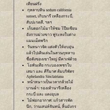
เทียนฝรั่ง
กุหลาบหิน sedum california
sunset, เกิบนารี เหลืองกระบี่,
สับปะรดสี, ฯลฯ
เก็บดอกไม้มาให้ชม โป๊ยเซียน
อังกาบม่วงขาว พู่ระหงใบด่าง
มมเม็ดพริก
วันหนาวจัด แต่งตัวให้อบอุ่น
ล้วไปเดินเล่นในสวนกุหลาบ
ชื่อดังของเขาใหญ่ มีคาเฟ่ด้ว
อพันเทีย กระบองเพชรใบ
เสมา และ คีรีมาศ ส้มบริพัตร
Aphelandra Sinclairiana
หน้าหนาวเป็นเวลากล้วยไม้
บานฉ่ำ: รองเท้านารีเหลือง
กระบี่ และ แดงอุบล
ไม้ฟอกอากาศ: แก้วสารพัด
นึก, ว่านเสน่ห์จันทน์, ลิ้นมังกร