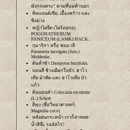
มังกรแคระ" ตามที่แม่ค้าบอก
ทิลแลนด์เซีย, เอื้องพร้าว และ
ขิงม่วง
หญ้าไผ่จืด (ไผ่ร้อยกอ)
POGONATHERUM
PANICEUM (LAMK) HACK.
กุมาริกา หรือ ช่อมาลี
Parameria laevigata (Juss.)
Moldenke.
ต้นล่ำซำ Diospyros buxifolia.
บอนสี ช้างเผือกใบบัว, ฮาโว
เทีย ม้าตัด และ ฮาโวเทีย บัว
ก้ว
ต้นบอนดำ Colocasia esculenta
(L.) Schott
ี่หุบ (ชื่อวิทยาศาสตร์:
Magnolia coco)
หลังฝนกระหน่ำ เราก็ล่าหยด
น้ำสิจ๊ะ รออัลไร?