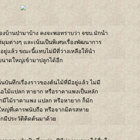
องบ้านป่ามาบ้าง คงจะพอทราบว่า จขบ.มักนำ
งแง่มุมต่างๆ และเน้นเป็นพิเศษเรื่องพัฒนาการ
อยู่แล้ว ขณะนี้แทบไม่มีที่ว่างเหลือให้นำ
ขนาดใหญ่เข้ามาปลูกได้อีก
นบันทึกเรื่องราวของต้นไม้ที่มีอยู่แล้ว ไม่มี
นอไม้แปลก หายาก หรือราคาแพงเป็นหลัก
มีไม้ราคาแพง แปลก หรือหายาก ก็มัก
ู้ใหญ่ที่เคารพนับถือ หรือจากมิตรสหา
มักมีประวัติติดต้นมาด้ว