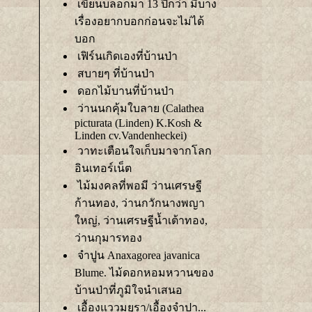
เขียนบล็อกมา 13 ปีกว่า มีบาง
เรื่องอยากบอกก่อนจะไม่ได้
บอก
เฟิร์นเกิดเองที่บ้านป่า
สบายๆ ที่บ้านป่า
ดอกไม้บานที่บ้านป่า
ว่านนกคุ้มใบลาย (Calathea
picturata (Linden) K.Kosh &
Linden cv.Vandenheckei)
วาทะเตือนใจเก็บมาจากโลก
อินเทอร์เน็ต
ไม้มงคลที่พอมี ว่านเศรษฐี
ก้านทอง, ว่านกวักนางพญา
หญ่, ว่านเศรษฐีน้ำเต้าทอง,
ว่านกุมารทอง
จำปูน Anaxagorea javanica
Blume. ไม้ดอกหอมหวานของ
บ้านป่าที่ภูมิใจนำเสนอ
เอื้องแววมยุรา/เอื้องจำปา...