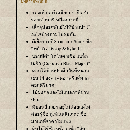
บทความทั้งหมด
รองเท้านารีเหลืองปราจีน กับ
รองเท้านารีเหลืองกระบี่
เล็กๆน้อยๆพันธุ์ไม้ที่บ้านป่า มี
อะไรบ้างตามไปชมกัน
ผีเสื้อราตรี Shamrock Sorrel ชื่อ
วิทย์: Oxalis spp.& hybrid
บอนสีดำ โคโลคาเซีย แบล็ก
เมจิก (Colocasia Black Magic)*
ดอกไม้บ้านป่าเมื่อวันที่หนาว
เย็น 14 องศา - ดอกคริสต์มาส
ดอกคีรีมาศ
ไม้มงคลและไม้แปลกๆที่บ้าน
ป่ามี
มีบอนสีสวยๆ อยู่ไม่น้อยแต่ไม่
ค่อยรู้ชื่อ ดูเล่นเพลินๆค่ะ ซื้อ
มาแต่ที่ราคาไม่แพง
ต้นไม้ไร้ชื่อ หรือว่าชื่อ "ลิ้น