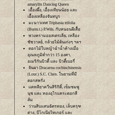
amaryllis Dancing Queen
เอื้องผึ้ง, เอื้องเทียนน้อย และ
เอื้องเหลืองจันทบูร
มะนาวเทศ Triphasia trifolia
(Burm.t.) P.Wils. กับหนอนผีเสื้อ
พวงครามออสเตรเลีย, เหลือง
ชัชวาลย์, กล้วยไม้ต้นเก่งๆ ฯลฯ
ดอกไม้ใบหญ้าฉ่ำน้ำค้างเมื่อ
อุณหภูมิต่ำกว่า 15 องศา,
อเมริกันบิวตี้ และ บิวตี้เบอรี่
จันผา Dracaena cocbinchinensis
(Lour.) S.C. Chen. ในยามที่มี
ดอกสพรั่ง
คทลียาควีนสิริกิติ์, เข็มชมพู
นุช และ ทองอุไรแคระดอกสี
ส้ม
ว่านสิบแสนฉัตรทอง, เล็บครุฑ
ด่าง, บีโกเนียไทเกอร์ และ