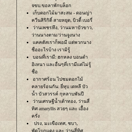
จขบ.ขอลาพักบล็อก
เก็บดอกไม้มาสะสม - ดอนญ่า
ควีนสิริกิติ์ สายหยุด, บิวตี้ เบอรี่
ว่านเพชรหึง, ว่านมหาบัวขาว,
ว่านนางตาม/ว่านจูงนาง
คคตัสเราก็พอมี แต่พวกนาง
ชื่ออะไรบ้าง เรามิรู้
บอนที่เรามี: ฮกหลง บอนดำ
อิเหนา และอื่นๆที่เรามีแต่ไม่รู้
ชื่อ
อากาศร้อน ไปชมดอกไม้
คลายร้อนกัน: ยี่หุบ เดหลี บัว
น้ำ บัวสวรรค์ กุหลาบพันปี
ว่านเศรษฐีน้ำเต้าทอง, ว่านสี่
ทิศ amaryllis สวยๆ และ เอื้อง
ครั่ง
ปรง, มะเขือเทศ, ชบา,
พัดโบกแดง และ ว่านสี่ทิศ