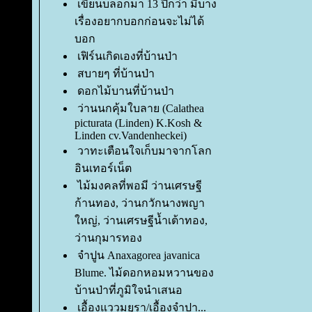
เขียนบล็อกมา 13 ปีกว่า มีบาง
เรื่องอยากบอกก่อนจะไม่ได้
บอก
เฟิร์นเกิดเองที่บ้านป่า
สบายๆ ที่บ้านป่า
ดอกไม้บานที่บ้านป่า
ว่านนกคุ้มใบลาย (Calathea
picturata (Linden) K.Kosh &
Linden cv.Vandenheckei)
วาทะเตือนใจเก็บมาจากโลก
อินเทอร์เน็ต
ไม้มงคลที่พอมี ว่านเศรษฐี
ก้านทอง, ว่านกวักนางพญา
หญ่, ว่านเศรษฐีน้ำเต้าทอง,
ว่านกุมารทอง
จำปูน Anaxagorea javanica
Blume. ไม้ดอกหอมหวานของ
บ้านป่าที่ภูมิใจนำเสนอ
เอื้องแววมยุรา/เอื้องจำปา...