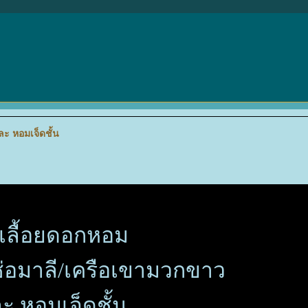
ละ หอมเจ็ดชั้น
้เลื้อยดอกหอม
ช่อมาลี/เครือเขามวกขาว
 หอมเจ็ดชั้น