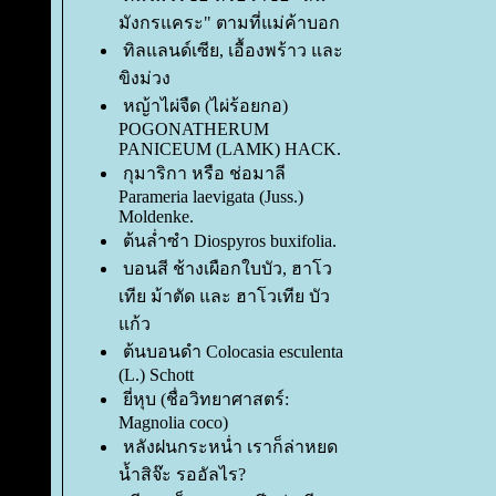
มังกรแคระ" ตามที่แม่ค้าบอก
ทิลแลนด์เซีย, เอื้องพร้าว และ
ขิงม่วง
หญ้าไผ่จืด (ไผ่ร้อยกอ)
POGONATHERUM
PANICEUM (LAMK) HACK.
กุมาริกา หรือ ช่อมาลี
Parameria laevigata (Juss.)
Moldenke.
ต้นล่ำซำ Diospyros buxifolia.
บอนสี ช้างเผือกใบบัว, ฮาโว
เทีย ม้าตัด และ ฮาโวเทีย บัว
ก้ว
ต้นบอนดำ Colocasia esculenta
(L.) Schott
ี่หุบ (ชื่อวิทยาศาสตร์:
Magnolia coco)
หลังฝนกระหน่ำ เราก็ล่าหยด
น้ำสิจ๊ะ รออัลไร?