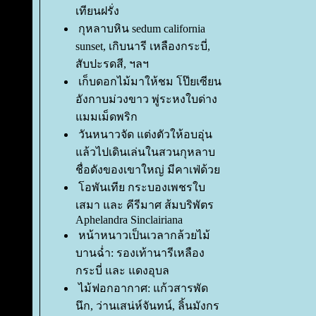
เทียนฝรั่ง
กุหลาบหิน sedum california
sunset, เกิบนารี เหลืองกระบี่,
สับปะรดสี, ฯลฯ
เก็บดอกไม้มาให้ชม โป๊ยเซียน
อังกาบม่วงขาว พู่ระหงใบด่าง
มมเม็ดพริก
วันหนาวจัด แต่งตัวให้อบอุ่น
ล้วไปเดินเล่นในสวนกุหลาบ
ชื่อดังของเขาใหญ่ มีคาเฟ่ด้ว
อพันเทีย กระบองเพชรใบ
เสมา และ คีรีมาศ ส้มบริพัตร
Aphelandra Sinclairiana
หน้าหนาวเป็นเวลากล้วยไม้
บานฉ่ำ: รองเท้านารีเหลือง
กระบี่ และ แดงอุบล
ไม้ฟอกอากาศ: แก้วสารพัด
นึก, ว่านเสน่ห์จันทน์, ลิ้นมังกร