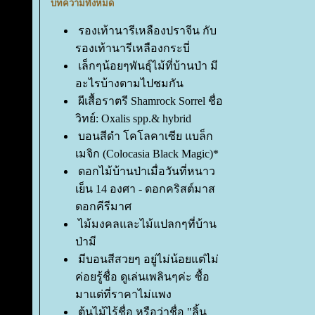
บทความทั้งหมด
รองเท้านารีเหลืองปราจีน กับ
รองเท้านารีเหลืองกระบี่
เล็กๆน้อยๆพันธุ์ไม้ที่บ้านป่า มี
อะไรบ้างตามไปชมกัน
ผีเสื้อราตรี Shamrock Sorrel ชื่อ
วิทย์: Oxalis spp.& hybrid
บอนสีดำ โคโลคาเซีย แบล็ก
เมจิก (Colocasia Black Magic)*
ดอกไม้บ้านป่าเมื่อวันที่หนาว
เย็น 14 องศา - ดอกคริสต์มาส
ดอกคีรีมาศ
ไม้มงคลและไม้แปลกๆที่บ้าน
ป่ามี
มีบอนสีสวยๆ อยู่ไม่น้อยแต่ไม่
ค่อยรู้ชื่อ ดูเล่นเพลินๆค่ะ ซื้อ
มาแต่ที่ราคาไม่แพง
ต้นไม้ไร้ชื่อ หรือว่าชื่อ "ลิ้น