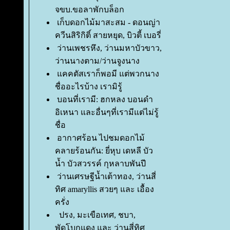
จขบ.ขอลาพักบล็อก
เก็บดอกไม้มาสะสม - ดอนญ่า
ควีนสิริกิติ์ สายหยุด, บิวตี้ เบอรี่
ว่านเพชรหึง, ว่านมหาบัวขาว,
ว่านนางตาม/ว่านจูงนาง
คคตัสเราก็พอมี แต่พวกนาง
ชื่ออะไรบ้าง เรามิรู้
บอนที่เรามี: ฮกหลง บอนดำ
อิเหนา และอื่นๆที่เรามีแต่ไม่รู้
ชื่อ
อากาศร้อน ไปชมดอกไม้
คลายร้อนกัน: ยี่หุบ เดหลี บัว
น้ำ บัวสวรรค์ กุหลาบพันปี
ว่านเศรษฐีน้ำเต้าทอง, ว่านสี่
ทิศ amaryllis สวยๆ และ เอื้อง
ครั่ง
ปรง, มะเขือเทศ, ชบา,
พัดโบกแดง และ ว่านสี่ทิศ