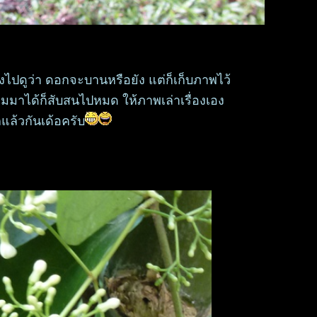
รงไปดูว่า ดอกจะบานหรือยัง แต่ก็เก็บภาพไว้
รวมมาได้ก็สับสนไปหมด ให้ภาพเล่าเรื่องเอง
็แล้วกันเด้อครับ