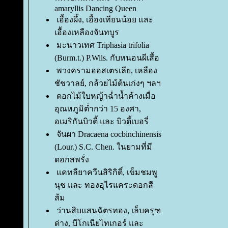
amaryllis Dancing Queen
เอื้องผึ้ง, เอื้องเทียนน้อย และ
เอื้องเหลืองจันทบูร
มะนาวเทศ Triphasia trifolia
(Burm.t.) P.Wils. กับหนอนผีเสื้อ
พวงครามออสเตรเลีย, เหลือง
ชัชวาลย์, กล้วยไม้ต้นเก่งๆ ฯลฯ
ดอกไม้ใบหญ้าฉ่ำน้ำค้างเมื่อ
อุณหภูมิต่ำกว่า 15 องศา,
อเมริกันบิวตี้ และ บิวตี้เบอรี่
จันผา Dracaena cocbinchinensis
(Lour.) S.C. Chen. ในยามที่มี
ดอกสพรั่ง
คทลียาควีนสิริกิติ์, เข็มชมพู
นุช และ ทองอุไรแคระดอกสี
ส้ม
ว่านสิบแสนฉัตรทอง, เล็บครุฑ
ด่าง, บีโกเนียไทเกอร์ และ