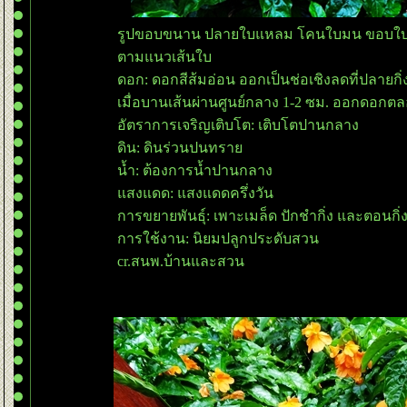
รูปขอบขนาน ปลายใบแหลม โคนใบมน ขอบใบหยัก
ตามแนวเส้นใบ
ดอก: ดอกสีส้มอ่อน ออกเป็นช่อเชิงลดที่ปลายกิ่
เมื่อบานเส้นผ่านศูนย์กลาง 1-2 ซม. ออกดอกตล
อัตราการเจริญเติบโต: เติบโตปานกลาง
ดิน: ดินร่วนปนทรา
น้ำ: ต้องการน้ำปานกลาง
สงแดด: แสงแดดครึ่งวัน
การขยายพันธุ์: เพาะเมล็ด ปักชำกิ่ง และตอนกิ่
การใช้งาน: นิยมปลูกประดับสวน
cr.สนพ.บ้านและสวน