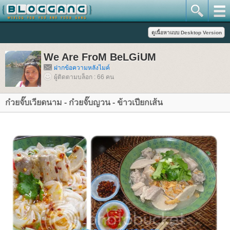
We Are FroM BeLGiUM
ฝากข้อความหลังไมค์
ผู้ติดตามบล็อก : 66 คน
ก๋วยจั๊บเวียดนาม - ก๋วยจั๊บญวน - ข้าวเปียกเส้น