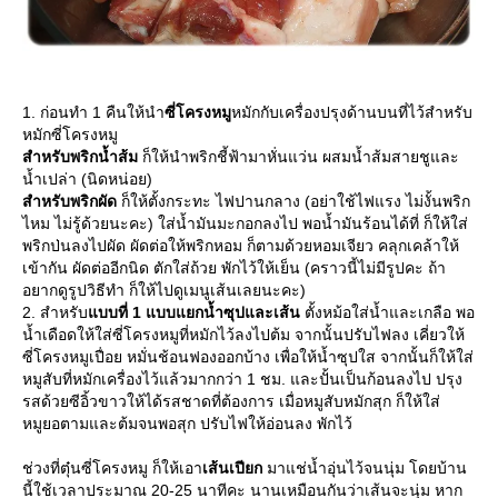
1. ก่อนทำ 1 คืนให้นำ
ซี่โครงหมู
หมักกับเครื่องปรุงด้านบนที่ไว้สำหรับ
หมักซี่โครงหมู
สำหรับพริกน้ำส้ม
ก็ให้นำพริกชี้ฟ้ามาหั่นแว่น ผสมน้ำส้มสายชูและ
น้ำเปล่า (นิดหน่อย)
สำหรับพริกผัด
ก็ให้ตั้งกระทะ ไฟปานกลาง (อย่าใช้ไฟแรง ไม่งั้นพริก
ไหม ไม่รู้ด้วยนะคะ) ใส่น้ำมันมะกอกลงไป พอน้ำมันร้อนได้ที่ ก็ให้ใส่
พริกป่นลงไปผัด ผัดต่อให้พริกหอม ก็ตามด้วยหอมเจียว คลุกเคล้าให้
เข้ากัน ผัดต่ออีกนิด ตักใส่ถ้วย พักไว้ให้เย็น (คราวนี้ไม่มีรูปคะ ถ้า
อยากดูรูปวิธีทำ ก็ให้ไปดูเมนูเส้นเลยนะคะ)
2. สำหรับ
บบที่ 1 แบบแยกน้ำซุปและเส้น
ตั้งหม้อใส่น้ำและเกลือ พอ
น้ำเดือดให้ใส่ซี่โครงหมูที่หมักไว้ลงไปต้ม จากนั้นปรับไฟลง เคี่ยวให้
ซี่โครงหมูเปื่อย หมั่นช้อนฟองออกบ้าง เพื่อให้น้ำซุปใส จากนั้นก็ให้ใส่
หมูสับที่หมักเครื่องไว้แล้วมากกว่า 1 ชม. และปั้นเป็นก้อนลงไป ปรุง
รสด้วยซีอิ้วขาวให้ได้รสชาดที่ต้องการ เมื่อหมูสับหมักสุก ก็ให้ใส่
หมูยอตามและต้มจนพอสุก ปรับไฟให้อ่อนลง พักไว้
ช่วงที่ตุ๋นซี่โครงหมู ก็ให้เอา
เส้นเปียก
มาแช่น้ำอุ่นไว้จนนุ่ม โดยบ้าน
นี้ใช้เวลาประมาณ 20-25 นาทีคะ นานเหมือนกันว่าเส้นจะนุ่ม หาก