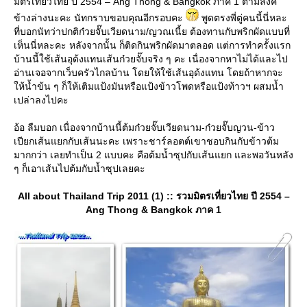
มิตรเที่ยวไทย ปี 2554 – Ang Thong & Bangkok ภาค 1 ตามลิงค์
ข้างล่างนะคะ นัทกราบขอบคุณอีกรอบคะ
พูดตรงพี่ตู่คนนี้นี่หละ
ที่บอกนัทว่าปกติก๋วยจั๊บเวียดนาม/ญวณเนี้ย ต้องทานกับพริกผัดแบบที่
เห็นนี่หละคะ หลังจากนั้น ก็ติดกินพริกผัดมาตลอด แต่การทำครั้งแรก
บ้านนี้ใช้เส้นอุด้งแทนเส้นก๋วยจั๊บจริง ๆ คะ เนื่องจากหาไม่ได้และไป
อ่านเจอจากเว็บครัวไกลบ้าน โดยให้ใช้เส้นอุด้งแทน โดยถ้าหากจะ
ห้น้ำข้น ๆ ก็ให้เติมแป้งมันหรือแป้งข้าวโพดหรือแป้งท้าวฯ ผสมน้ำ
เปล่าลงไปคะ
อ้อ ลืมบอก เนื่องจากบ้านนี้ต้มก๋วยจั๊บเวียดนาม-ก๋วยจั๊บญวน-ข้าว
เปียกเส้นแยกกับเส้นนะคะ เพราะชาร์ลอตต์เขาชอบกินกับข้าวต้ม
มากกว่า เลยทำเป็น 2 แบบคะ คือต้มน้ำซุปกับเส้นแยก และพอวันหลัง
ๆ ก็เอาเส้นไปต้มกับน้ำซุปเลยคะ
All about Thailand Trip 2011 (1) :: รวมมิตรเที่ยวไทย ปี 2554 –
Ang Thong & Bangkok ภาค 1