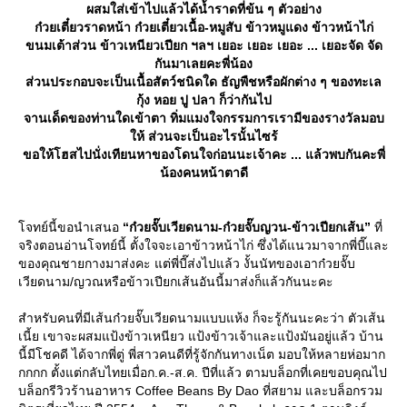
ผสมใส่เข้าไปแล้วได้น้ำราดที่ข้น ๆ ตัวอย่าง
ก๋วยเตี๋ยวราดหน้า ก๋วยเตี๋ยวเนื้อ-หมูสับ ข้าวหมูแดง ข้าวหน้าไก่
ขนมเต้าส่วน ข้าวเหนียวเปียก ฯลฯ เยอะ เยอะ เยอะ ... เยอะจัด จัด
กันมาเลยคะพี่น้อง
ส่วนประกอบจะเป็นเนื้อสัตว์ชนิดใด ธัญพืชหรือผักต่าง ๆ ของทะเล
กุ้ง หอย ปู ปลา ก็ว่ากันไป
จานเด็ดของท่านใดเข้าตา ทิ่มแมงใจกรรมการเรามีของรางวัลมอบ
ห้ ส่วนจะเป็นอะไรนั้นไซร้
ขอให้โฮสไปนั่งเทียนหาของโดนใจก่อนนะเจ้าคะ ... แล้วพบกันคะพี่
น้องคนหน้าตาดี
จทย์นี้ขอนำเสนอ
“ก๋วยจั๊บเวียดนาม-ก๋วยจั๊บญวน-ข้าวเปียกเส้น”
ที่
จริงตอนอ่านโจทย์นี้ ตั้งใจจะเอาข้าวหน้าไก่ ซึ่งได้แนวมาจากพี่บี๊และ
ของคุณชายกางมาส่งคะ แต่พี่บี๊ส่งไปแล้ว งั้นนัทของเอาก๋วยจั๊บ
เวียดนาม/ญวณหรือข้าวเปียกเส้นอันนี้มาส่งก็แล้วกันนะคะ
สำหรับคนที่มีเส้นก๋วยจั๊บเวียดนามแบบแห้ง ก็จะรู้กันนะคะว่า ตัวเส้น
เนี้ย เขาจะผสมแป้งข้าวเหนียว แป้งข้าวเจ้าและแป้งมันอยู่แล้ว บ้าน
นี้มีโชคดี ได้จากพี่ตู่ พี่สาวคนดีที่รู้จักกันทางเน็ต มอบให้หลายห่อมาก
กกกก ตั้งแต่กลับไทยเมื่อก.ค.-ส.ค. ปีที่แล้ว ตามบล็อกที่เคยขอบคุณไป
บล็อกรีวิวร้านอาหาร Coffee Beans By Dao ที่สยาม และบล็อกรวม