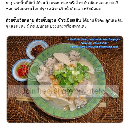
คะ) จากนั้นก็ตักใส่ถ้วย โรยหอมทอด พริกไทยป่น ต้นหอมและผักชี
ซอย พร้อมทานโดยปรุงรสด้วยพริกน้ำส้มและพริกผัดคะ
ก๋วยจั๊บเวียดนาม-ก๋วยจั๊บญวน-ข้าวเปียกเส้น
ได้มาแล้วคะ ดูกันเพลิน
ๆ เลยนะคะ มีทั้งแบบก่อนปรุงและพร้อมทานคะ