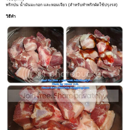
พริกป่น น้ำมันมะกอก และหอมเจียว (สำหรับทำพริกผัดใช้ปรุงรส)
วิธีทำ