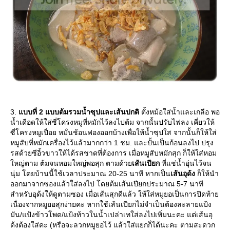
3.
บบที่ 2 แบบต้มรวมน้ำซุปและเส้นปกติ
ตั้งหม้อใส่น้ำและเกลือ พอ
น้ำเดือดให้ใส่ซี่โครงหมูที่หมักไว้ลงไปต้ม จากนั้นปรับไฟลง เคี่ยวให้
ซี่โครงหมูเปื่อย หมั่นช้อนฟองออกบ้างเพื่อให้น้ำซุปใส จากนั้นก็ให้ใส่
หมูสับที่หมักเครื่องไว้แล้วมากกว่า 1 ชม. และปั้นเป็นก้อนลงไป ปรุง
รสด้วยซีอิ้วขาวให้ได้รสชาดที่ต้องการ เมื่อหมูสับหมักสุก ก็ให้ใส่หอม
หญ่ตาม ต้มจนหอมใหญ่พอสุก ตามด้ว
เส้นเปียก
ที่แช่น้ำอุ่นไว้จน
นุ่ม โดยบ้านนี้ใช้เวลาประมาณ 20-25 นาที หากเป็น
เส้นอุด้ง
ก็ให้นำ
ออกมาจากซองแล้วใส่ลงไป โดยต้มเส้นเปียกประมาณ 5-7 นาที
สำหรับอุด้งให้ดูตามซอง เมื่อเส้นสุกดีแล้ว ให้ใส่หมูยอเป็นการปิดท้า
เนื่องจากหมูยอสุกง่ายคะ หากใช้เส้นเปียกไม่จำเป็นต้องละลายแป้ง
มัน/แป้งข้าวโพด/แป้งท้าวในน้ำเปล่าเทใส่ลงไปเพิ่มนะคะ แต่เส้นอุ
ด้งต้องใส่คะ (หรือจะลวกหมูยอไว้ แล้วใส่แยกก็ได้นะคะ ตามสะดวก