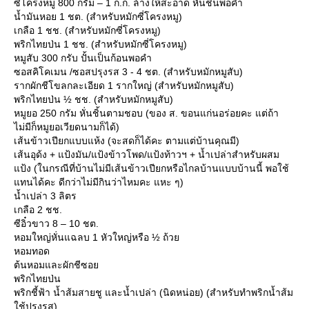
ซี่โครงหมู 800 กรัม – 1 ก.ก. ล้างให้สะอาด หั่นชิ้นพอคำ
น้ำมันหอย 1 ชต. (สำหรับหมักซี่โครงหมู)
เกลือ 1 ชช. (สำหรับหมักซี่โครงหมู)
พริกไทยป่น 1 ชช. (สำหรับหมักซี่โครงหมู)
หมูสับ 300 กรับ ปั้นเป็นก้อนพอคำ
ซอสคิโคเมน /ซอสปรุงรส 3 - 4 ชต. (สำหรับหมักหมูสับ)
รากผักชีโขลกละเอียด 1 รากใหญ่ (สำหรับหมักหมูสับ)
พริกไทยป่น ½ ชช. (สำหรับหมักหมูสับ)
หมูยอ 250 กรัม หั่นชิ้นตามชอบ (ของ ส. ขอนแก่นอร่อยคะ แต่ถ้า
ไม่มีก็หมูยอเวียดนามก็ได้)
เส้นข้าวเปียกแบบแห้ง (จะสดก็ได้คะ ตามแต่บ้านคุณมี)
เส้นอุด้ง + แป้งมัน/แป้งข้าวโพด/แป้งท้าวฯ + น้ำเปล่าสำหรับผสม
ป้ง (ในกรณีที่บ้านไม่มีเส้นข้าวเปียกหรือไกลบ้านแบบบ้านนี้ พอใช้
ทนได้คะ ดีกว่าไม่มีกินว่าไหมคะ แหะ ๆ)
น้ำเปล่า 3 ลิตร
เกลือ 2 ชช.
ซีอิ๋วขาว 8 – 10 ชต.
หอมใหญ่หั่นแฉลบ 1 หัวใหญ่หรือ ½ ถ้ว
หอมทอด
ต้นหอมและผักชีซอ
พริกไทยป่น
พริกชี้ฟ้า น้ำส้มสายชู และน้ำเปล่า (นิดหน่อย) (สำหรับทำพริกน้ำส้ม
ช้ปรุงรส)