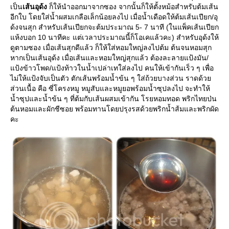
เป็น
เส้นอุด้ง
ก็ให้นำออกมาจากซอง จากนั้นก็ให้ตั้งหม้อสำหรับต้มเส้น
อีกใบ โดยใส่น้ำผสมเกลือเล็กน้อยลงไป เมื่อน้ำเดือดให้ต้มเส้นเปียก/อุ
ด้งจนสุก สำหรับเส้นเปียกจะต้มประมาณ 5- 7 นาที (ในแพ็คเส้นเปียก
ห้งบอก 10 นาทีคะ แต่เวลาประมาณนี้ก็โอเคแล้วคะ) สำหรับอุด้งให้
ดูตามซอง เมื่อเส้นสุกดีแล้ว ก็ให้ใส่หอมใหญ่ลงไปต้ม ต้นจนหอมสุก
หากเป็นเส้นอุด้ง เมื่อเส้นและหอมใหญ่สุกแล้ว ต้องละลายแป้งมัน/
ป้งข้าวโพด/แป้งท้าวในน้ำเปล่าเทใส่ลงไป คนให้เข้ากันเร็ว ๆ เพื่อ
ไม่ให้แป้งจับเป็นตัว ตักเส้นพร้อมน้ำข้น ๆ ใส่ถ้วยบางส่วน ราดด้ว
ส่วนเนื้อ คือ ซี่โครงหมู หมูสับและหมูยอพร้อมน้ำซุปลงไป จะทำให้
น้ำซุปและน้ำข้น ๆ ที่ต้มกับเส้นผสมเข้ากัน โรยหอมทอด พริกไทยป่น
ต้นหอมและผักชีซอย พร้อมทานโดยปรุงรสด้วยพริกน้ำส้มและพริกผัด
คะ