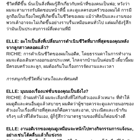
ชีวิตที่ดีขึ้น นั่นเป็นสิ่งที่ผมรู้สึกเกี่ยวกับหน้าที่ของคนเป็นพ่อ; หวังว่า
ผมจะสามารถรับผิดชอบหน้าที่นี้ และดูแลครอบครัวของผมได้ การมี
ลูกถือเป็นเรื่องใหญ่ที่เกิดขึ้นในชีวิตของผม แม้ว่าศิลปินและงานของ
พวกเค้าอาจจะไม่เกิดขึ้นอย่างราบรื่นเหมือนคนทั่วไป แต่ผมก็ยังรู้สึก
ว่ามันเป็นประสบการณ์ที่งดงามที่มี
ELLE: อะไรเป็นสิ่งที่เปลี่ยนการดำเนินชีวิตที่มากที่สุดของคุณหลัง
จากลูกสาวคลอดแล้ว?
RICHIE: การดำเนินชีวิตของผมในอดีต, โดยธรรมดาในการทำงาน
ผมจะต้องเดินทางออกนอกประเทศ, ไกลจากบ้านเป็นค่อนปี เดี๋ยวนี้ผม
มีครอบครัวและลูก, ผมต้องกันในเรื่องการจัดงานและเวลา
การสนุกกับชีวิตที่น่าสนใจและทัศนคติ
ELLE: มุมมองเรื่องแฟชั่นของคุณเป็นยังไง?
RICHIE: ถ้าผมทำได้ ผมจะเลือกสิ่งที่ใส่กับตัวเองแล้วเหมาะ ที่ทำให้
ผมดูดีและคนอื่นดูแล้วสบายๆ ผมคิดว่าผู้ชายควรจะดูแลภายนอกของ
ตัวเองในเรื่องที่ง่ายที่สุดเลยก็คือความสะอาด, ประณีตและเข้ากัน
จริงๆ แล้วที่ไต้หวันเอง, ผู้ก็รู้สึกว่ามาตรฐานของที่นั่นก็ค่อนข้างดี
ELLE: งานอดิเรกของคุณดูเหมือนจะหนักไปทางกิจกรรมการแจ้งนะ,
อย่างเช่นโต้คลื่นแล้วก็แข่งรถ