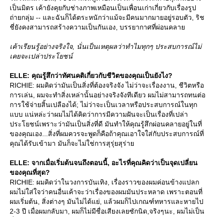
เป็นมิตร เค้ายังคุยกับช่างภาพเหมือนเป็นเพื่อนเก่าเกี่ยวกับเรื่องรูป
ถ่ายกลุ่ม -- และฉันก็ได้ตระหนักว่าแม้จะมีคนมากมายอยู่รอบตัว, ริช
ชี่ยังคงสามารถสร้างความเป็นกันเอง, บรรยากาศที่ผ่อนคลา
เค้าเรียนรู้อย่างจริงใจ, นั่นเป็นเหตุผลว่าทำไมทุกๆ ประสบการณ์ไม่
เคยจะเปล่าประโยชน์
ELLE: คุณรู้สึกว่าทัศนคติเกี่ยวกับชีวิตของคุณเป็นยังไง?
RICHIE: ผมคิดว่ามันเป็นสิ่งที่ต้องจริงจัง ไม่ว่าจะเรื่องงาน, ชีวิตหรือ
การเล่น, ผมจะทำสิ่งเหล่านั้นอย่างจริงจังทีเดียว ผมไม่สามารถทนต่อ
การใช้จ่ายสิ้นเปลืองได้; ไม่ว่าจะเป็นเวลาหรือประสบการณ์ในทุก
บบ แน่หล่ะว่าผมไม่ได้คิดว่าการมีความฝันจะเป็นเรื่องที่เปล่า
ประโยชน์เพราะว่ามันเป็นสิ่งที่ดี มันทำให้คุณรู้สึกผ่อนคลายอยู่ในที่
ของคุณเอง...สิ่งที่ผมควรจะพูดก็คือถ้าคุณเอาใจใส่กับประสบการณ์ที่
คุณได้รับเข้ามา มันก็จะไม่ใช่การสุรุ่ยสุร่า
ELLE: จากเมื่อเริ่มต้นจนถึงตอนนี้, อะไรที่คุณคิดว่าเป็นจุดเปลี่ยน
ของคุณที่สุด?
RICHIE: ผมคิดว่าในวงการบันเทิง, เรื่องราวของผมค่อนข้างแปลก
ผมไม่ใส่ใจว่าคนอื่นเค้าจะว่าเรื่องของผมมันประหลาด เพราะตอนที่
ผมเริ่มต้น, สิ่งต่างๆ มันไม่ได้แย่, แล้วผมก็ไปเกณฑ์ทหารและหายไป
2-3 ปี เมื่อผมกลับมา, ผมก็ไม่มีชื่อเสียงเลยซักนิด,จริงๆนะ, ผมไม่เป็น