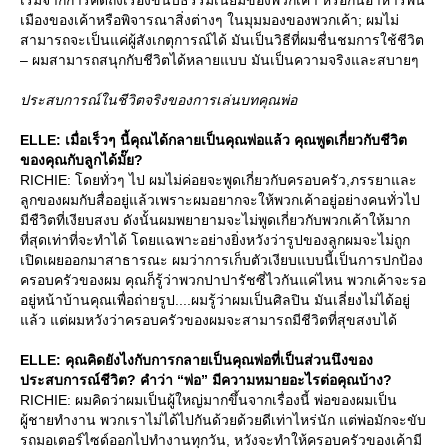
เมืองของเค้าหรือพิจารณาสิ่งต่างๆ ในมุมมองของพวกเค้า; ผมไม่
สามารถจะเป็นแค่ผู้สังเกตุการณ์ได้ มันเป็นวิธีที่ผมชื่นชมการใช้ชีวิต
– ผมสามารถสนุกกับชีวิตได้หลายแบบ มันเป็นความจริงและสบายๆ
ประสบการณ์ในชีวิตจริงของการเล่นบทคุณพ่อ
ELLE: เมื่อเร็วๆ นี้คุณได้กลายเป็นคุณพ่อแล้ว คุณพูดเกี่ยวกับชีวิต
ของคุณกับลูกได้มั๊ย?
RICHIE: โดยทั่วๆ ไป ผมไม่ค่อยจะพูดเกี่ยวกับครอบครัว,ภรรยาและ
ลูกของผมกับสื่ออยู่แล้วเพราะผมอยากจะให้พวกเค้าอยู่อย่างคนทั่วไป
มีชืวิตที่เงียบสงบ ดังนั้นผมพยายามจะไม่พูดเกี่ยวกับพวกเค้าให้มาก
ที่สุดเท่าที่จะทำได้ โดยแฉพาะอย่างยิ่งหวังว่ารูปของลูกผมจะไม่ถูก
เปิดเผยออกมาสาธารณะ ผมว่าการเก็บตัวเงียบแบบนี้เป็นการปกป้อง
ครอบครัวของผม คุณก็รู้ว่าพวกปาปารัชซี่ไวกันแค่ไหน พวกเค้าจะรอ
อยู่หน้าบ้านคุณเพื่อถ่ายรูป....ผมรู้ว่าผมเป็นศิลปิน มันเลี่ยงไม่ได้อยู่
ล้ว แต่ผมหวังว่าครอบครัวของผมจะสามารถมีชีวิตที่สุขสงบได้
ELLE: คุณคิดยังไงกับการกลายเป็นคุณพ่อที่เป็นส่วนนึงของ
ประสบการณ์ชีวิต? คำว่า “พ่อ” มีความหมายอะไรต่อคุณบ้าง?
RICHIE: ผมคิดว่าผมเป็นผู้ใหญ่มากขึ้นจากเรื่องนี้ พ่อของผมเป็น
ผู้ชายทำงาน พวกเราไม่ได้ไปกันด้วยด้วยดีเท่าไหร่นัก แต่พ่อมักจะขับ
รถมอเตอร์ไซด์ออกไปทำงานทุกวัน, หวังจะทำให้ครอบครัวของเค้ามี