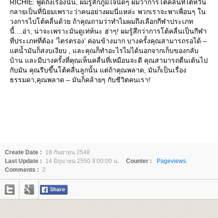
RICHIE: พูดถึงเรื่องนั้น, ผมรู้สึกภูมิใจนิดๆ ผมว่าการโต้คลื่นที่ไต้หวัน
กลายเป็นที่นิยมเพราะว่าคนอย่างผมนี่แหล่ะ พวกเราจะพาเพื่อนๆ ใน
วงการไปโต้คลื่นด้วย ถ้าคุณถามว่าทำไมผมถึงเลือกกีฬาประเภท
นี้....อ่า, น่าจะเพราะมันดูเท่ห์นะ ฮ่าๆ! ผมรู้สึกว่าการโต้คลื่นเป็นกีฬา
ที่ประเภทที่ต้อง ‘ไตร่ตรอง’ ค่อนข้างมาก บางครั้งคุณสามารถรอได้ –
ต่น้ำมันก็สงบเงียบ , และคุณก็ทำอะไรไม่ได้นอกจากเก็บของกลับ
บ้าน และมีบางครั้งที่คุณเห็นคลื่นที่เหมือนจะดี คุณสามารถตื่นเต้นไป
กับมัน คุณรีบขึ้นโต้คลื่นลูกนั้น แต่ถ้าคุณพลาด, มันก็เป็นเรื่อง
ธรรมดา,คุณพลาด – มันก็คล้ายๆ กับชีวิตคนเรา!
Create Date :
18 กันยายน 2548
Last Update :
14 มิถุนายน 2550 9:00:00 น.
Counter :
Pageviews.
Comments :
2