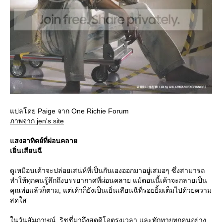
ปลโดย Paige จาก One Richie Forum
ภาพจาก jen's site
สงอาทิตย์ที่ผ่อนคลา
เยิ่นเสียนฉี
ดูเหมือนเค้าจะปล่อยเสน่ห์ที่เป็นกันเองออกมาอยู่เสมอๆ ซึ่งสามารถ
ทำให้ทุกคนรู้สึกถึงบรรยากาศที่ผ่อนคลาย แม้ตอนนี้เค้าจะกลายเป็น
คุณพ่อแล้วก็ตาม, แต่เค้าก็ยังเป็นเยิ่นเสียนฉีที่รอยยิ้มเต็มไปด้วยความ
สดใส
นวันสัมภาษณ์, ริชชี่มาถึงสตูดิโอตรงเวลา และทักทายทุกคนอย่าง