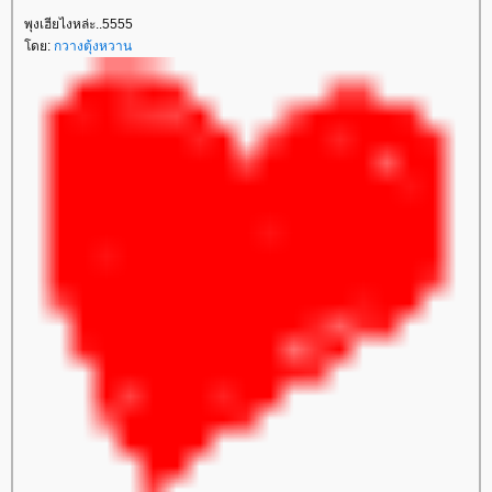
พุงเฮียไงหล่ะ..5555
ดย:
กวางตุ้งหวาน