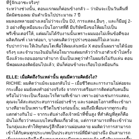
ที่รู้จักเอาซะจริงๆ!
ระหว่างช่วงนั้น, ตอนแรกผมก็ค่อนข้างกลัว – ว่ามันจะเป็นวันคืนที่
มืดมิดของผม มันดำเนินไปประมาณ 7 ปี
ผมลองหลายอย่างเลยไม่ว่าจะเป็น DJ, การแสดง,อื่นๆ , และก็มีอยู่ 2-
3 อย่างที่ดูเหมือนจะเป็นโอกาสที่ดี มีบริษัทนึงขอให้ผมไปเป็น
พรีเซ็นเตอร์ให้, แต่ผมไม่ได้รับงานนั้นเพราะผมมองไม่เห็นข้อดีของ
ผลิตภัณฑ์ เวลาต่อมา, บางคนคิดว่ารูปร่างของผมก็ไม่เลวและ
รับปากว่าจะให้เงินก้อนโตเพื่อให้ผมเล่นหนัง X ตอนนั้นผมรายได้น้อ
จริงๆ และจำนวนเงินมันก็ล่อใจมากแต่ผมกลัวว่าถ้าเอาตัวเข้าไปครั้ง
นึงแล้วจะถอนออกมาลำบาก นั่นเป็นเหตุว่าทำไมผมจังไม่รับเล่น ตอน
นี่พอผมลองคิดย้อนไปแล้ว; มันก็ค่อนข้างจะเกือบไปเหมือนกัน
ELLE: เมื่อคิดถึงวันเหล่านั้น คุณมีความคิดยังไง?
RICHIE: ผมคิดว่าแม้จะมองกลับไป – เมื่อชีวิตและการงานไม่ค่อยจะ
กระเตื้อง ผมยังคงทำอย่างจริงจัง จากการเตรียมการติดต่อกับคนอื่น
หรือไม่ว่าจะเป็นเรื่องอะไรก็ตามที่เข้ามา เพราะอย่างเช่นการแสดง,
คุณจะได้สะสมประสบการณ์อย่างช้าๆ และรอคอยโอกาสที่จะเข้ามา
บางทีอาจเป็นเพราะชีวิตในช่วงก่อนนั้น; ผมถึงมีเพื่อนจากทุกระดับ
ตกต่างกันไป – จากระดับล่างถึงเจ้าหน้าที่ชั้นสูง ที่สำคัญที่สุดก็คือ
มันไม่เกี่ยวว่าคนแบบไหนที่ผมเกี่ยวด้วย, แต่การสามารถที่จะเข้าร่วม
นกลุ่มและทำให้ทุกคนรู้สึกถึงความผ่อนคลาย ผมคิดว่าการสามารถ
เข้าได้กับคนทุกประเภทเป็นประสบการณ์ที่มีค่าอย่างนึง มันสามารถ
เริ่มจากการคิดถึงเรื่องขนบธรรมเนียมของพวกเค้า หรือกินอาหารพื้น