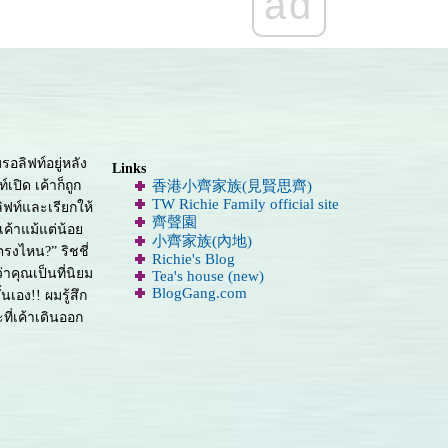
ad
มรอลิฟท์อยู่หลัง
Links
ปิด เค้าก็ถูก
香港小齊家族(見賢思齊)
TW Richie Family official site
ลิฟท์และเรียกให้
齊聲園
เค้าแม้แต่น้อ
小齊家族(內地)
รงไหน?” ริชชี่
Richie's Blog
าคุณเป็นที่นิยม
Tea's house (new)
BlogGang.com
นเอง!! ผมรู้สึก
ะที่เค้าเดินออก