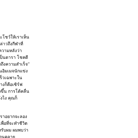
ละโชว์ให้เราเห็น
่าวถึงกีฬาที่
กความหลังว่า
เป็นดารา โชคดี
กถึงความสำเร็จ”
็นอิมเมจนักแข่ง
บเร็วเฉพาะใน
งก็คือเซิร์ฟ
ขึ้น การโต้คลื่น
งไง คุณก็
ที่เราอยากจะลอง
พื่อที่จะทำชีวิต
ำหรับผม ผมพบว่า
กผ่อนคลา