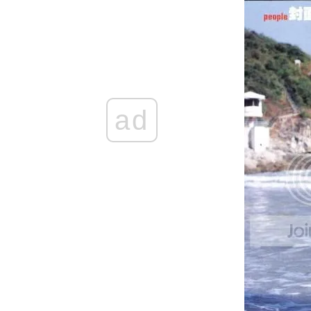
East Week Magazine : March 2006
Femme Magazine : March 06
Jessica Magazine (March 2006)
東Touch Magazine
Interview by Sina - Richie In Wen Zhou,
10/01/2006
IFeel Magazine : Dec 05
Modern Magazine : Nov 2005
Living Lisa Magzine January Issue (2005)
ad
TVB Magazine
Elle Magazine (Aug 2005)
Bazaar Magazine (April 05)
Bella Magazine (August 05)
Esquire Magazine No. 201 (August 05)
Nuyou Magazine (June 05)
สัมภาษณ์กับฉงเกอ
East Week Magazine
Harper's Bazaar (Jan Issue 2005)
Sunday Magazine
New Icon Magazine (May 2005)
ริชชี่ หนุ่มที่น้ำตาลยังเรียกพี่
Cosmopolitan Magazine (Jan 2005)
เรื่องราวของริชชี่ (ภาค 1)
Colour Magazine May 2003