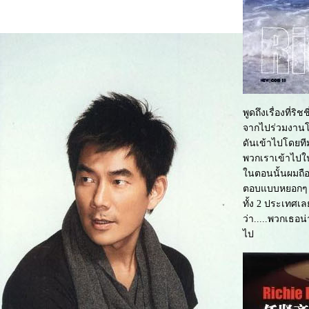
พูดถึงเรื่องที่ริ
จากไปร่วมงานโปร
ดันเข้าไปโดยทีม
พวกเราเข้าไปในล
นตอนนั้นผมถือโ
ตอบแบบหยอกๆ ว่
ทั้ง 2 ประเทศเล
ว่า.....พวกเธอน่
ไป