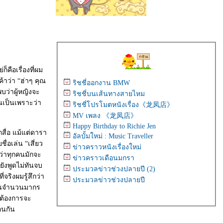
็คือเรื่องที่ผม
ค้าว่า “ฮ่าๆ คุณ
ริชชี่ออกงาน BMW
บว่าผู้หญิงจะ
ริชชี่บนเส้นทางสายไหม
่นเป็นเพราะว่า
ริชชี่โปรโมตหนังเรื่อง《龙凤店》
MV เพลง 《龙凤店》
Happy Birthday to Richie Jen
กสื่อ แม้แต่ดารา
อัลบั้มใหม่ : Music Traveller
ื่อเล่น “เสี่ยว
ข่าวคราวหนังเรื่องใหม่
่ว่าทุกคนมักจะ
ข่าวคราวเดือนมกรา
ยังพูดไม่ทันจบ
ประมวลข่าวช่วงปลายปี (2)
่จริงผมรู้สึกว่า
ประมวลข่าวช่วงปลายปี
ู้คนจำนวนมากร
่ต้องการจะ
อนกัน