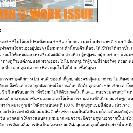
ง
องริชชี่ไม่ได้แย่ไปซะทั้งหมด ริชชี่เองก็บอกว่า ผมเป็นประเภท ดี 8 แย่ 1 ที่แย่ก
บทำตามใจตัวเองอยู่บ่อยๆ เมื่อผมทวนคำนี้กับเค้าเพื่อจะให้เข้าใจได้มากขึ้น เ
องผมไว้ทั้งหมดเลยเหรอ? แม้จะมีคำกล่าวที่ว่า ผู้หญิงชอบผู้ชายร้ายๆ แต่ผมพ
ท่าทางดูร้ายแต่ภายนอก พวกเธอจะไม่ไปตกหลุมรักผู้ชายที่ร้ายจริงๆ หรอก นั
ี่ยยากที่จะควบคุม และการที่ควบคุมไม่ได้ก็นำมาซึ่งปัญหา
้าวงการมา บุคลิกการเป็น คนดี ของเค้าก็ถูกยกย่องจากผู้คนมากมาย ไม่เพียงจา
ยังเอ่ยถึงชื่อเค้าเวลาถูกสัมภาษณ์ในงานอื่นๆ อีกทั้ง ทุกคนยังชอบเรียกเค้าโดยช
ี่ ริชชี่เลยรีบบอกว่า “ที่จริงผมไม่ได้ดีขนาดนั้น ก็แค่.....คนธรรมดาหล่ะ” แต
หลงตัวเอง คุณน่าชื่นชมและแสดงให้เห็นการร่วมงานที่ดีเยี่ยม ผมเริ่มพูด แต่
ึ้นมาว่า ผมจะถูกเข้าใจผิดว่าเป็นคนดี 100 % ถ้าคุณพูดแบบนี้ต่อนะ (หัวเราะ) ที
ายอะไรถ้าจะทำตัวดีต่อคนอื่น อีกทั้งเพราะผมเป็นศิลปิน ผมก็ต้องติดต่อกับผ
ุกวัน พวกคุณก็ให้การสนับสนุนผมมาก ผมควรจะมีความสุข นอกจากนั้นผมไม
งนัก การติดต่อสื่อสารมันเป็นสองทาง ผมดีต่อคุณและคุณก็จะทำอย่างนั้นเหมื