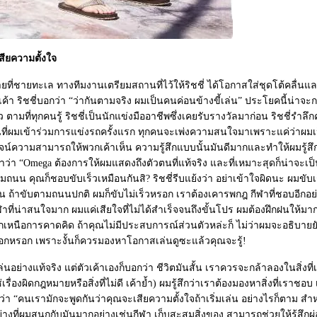
สียความตั้งใจ
ถ่ายที่ชายทะเล ทางทีมงานเตรียมสถานที่ไว้ให้ริชชี่ ได้โอกาสใส่ชุดโต้คลื่นแ
เค้า ริชชี่บอกว่า “ว่ากันตามจริง ผมเป็นคนค่อนข้างขี้เล่น” ประโยคนี้น่าจะกล
ว ตามที่ทุกคนรู้ ริชชี่เป็นนักแข่งมืออาชีพซึ่งเคยรับรางวัลมาก่อน ริชชี่รำลึ
ที่ผมเข้าร่วมการแข่งรถครั้งแรก ทุกคนจะเพ่งความสนใจมาเพราะแค่ว่าผม
ูจน์ความสามารถให้พวกเค้าเห็น ความรู้สึกแบบนั้นมันดีมากและทำให้ผมรู้สึ
้าว่า “Omega ต้องการให้ผมแสดงถึงตัวตนที่แท้จริง และที่เหมาะสุดก็น่าจะเป
มถนน คุณก็ชอบขับเร็วเหมือนกันสิ? ริชชี่รีบแย้งว่า อย่าเข้าใจผิดนะ ผมขั
น ถ้าขับตามถนนปกติ ผมก็ขับไม่เร็วหรอก เราต้องเคารพกฎ กีฬาที่ชอบอีกอย่า
ฬาที่น่าสนใจมาก ผมแค่เสียใจที่ไม่ได้สำเร็จจนถึงขั้นโปร ผมต้องฝึกฝนให้มาก
นอกเหนือการคาดคิด ถ้าคุณไม่มีประสบการณ์ส่วนตัวหล่ะก็ ไม่ว่าผมจะอธิบายยั
กหรอก เพราะงั้นก็ควรมองหาโอกาสเล่นดูซะแล้วคุณจะรู้!
้เล่นอย่างแท้จริง แต่ตัวเค้าเองก็บอกว่า ชีวิตมันสั้น เราควรจะกล้าลองในสิ่ง
่เรื่องผิดกฎหมายหรือสิ่งที่ไม่ดี เค้าย้ำ) ผมรู้สึกว่าเราต้องมองหาสิ่งที่เราชอบ เ
งว่า “คนเรามักจะพูดกันว่าคุณจะเสียความตั้งใจถ้าเริ่มเล่น อย่างไรก็ตาม ส
างที่ผมสนุกกับมันมากอย่างเช่นกีฬา เก็บสะสมสิ่งของ สามารถช่วยให้รู้สึ