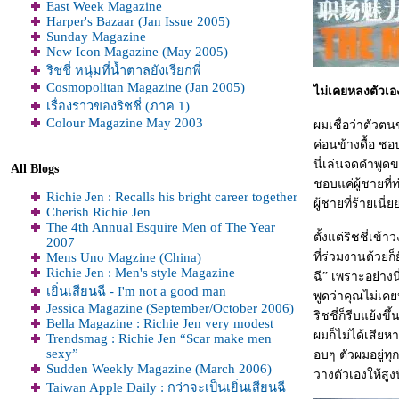
East Week Magazine
Harper's Bazaar (Jan Issue 2005)
Sunday Magazine
New Icon Magazine (May 2005)
ริชชี่ หนุ่มที่น้ำตาลยังเรียกพี่
Cosmopolitan Magazine (Jan 2005)
ไม่เคยหลงตัวเอ
เรื่องราวของริชชี่ (ภาค 1)
Colour Magazine May 2003
ผมเชื่อว่าตัวตนข
ค่อนข้างดื้อ ชอ
นี่เล่นจดคำพูดข
All Blogs
ชอบแค่ผู้ชายที่
Richie Jen : Recalls his bright career together
ผู้ชายที่ร้ายเน
Cherish Richie Jen
The 4th Annual Esquire Men of The Year
ตั้งแต่ริชชี่เข
2007
Mens Uno Magzine (China)
ที่ร่วมงานด้วยก็
Richie Jen : Men's style Magazine
ฉี” เพราะอย่างน
เยิ่นเสียนฉี - I'm not a good man
พูดว่าคุณไม่เคย
Jessica Magazine (September/October 2006)
ริชชี่ก็รีบแย้งข
Bella Magazine : Richie Jen very modest
ผมก็ไม่ได้เสียห
Trendsmag : Richie Jen “Scar make men
sexy”
อบๆ ตัวผมอยู่ท
Sudden Weekly Magazine (March 2006)
วางตัวเองให้สู
Taiwan Apple Daily : กว่าจะเป็นเยิ่นเสียนฉี