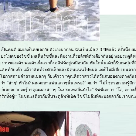
ชชี่เป็นคนดี ผมเองก็เคยเจอกับตัวเองมาก่อน นั่นเป็นเมื่อ 2-3 ปีที่แล้ว ครั้งนึง ผ
โมตของริชชี่ ผมเห็นริชชี่และทีมงานก็รอลิฟท์ตัวเดียวกันอยู่ พอประตูลิฟท์เ
งานของเค้า พอเค้าเห็นเราก็รอลิฟท์อยู่เหมือนกัน ทันใดนั้นเค้าก็รีบกดปุ่มที่
ิฟท์กับเค้า แม้ว่าลิฟท์จะตัวเล็กและมีคนแน่นไปหมด แต่ก็ไม่มีเสียงบ่นจาก
อกาสถามคำถามแปลกๆ กับเค้าว่า “คุณคิดว่าสาวไต้หวันกับฮ่องกงต่างกันต
า “ฮ่าๆ! ทำไม? คุณจะหาแฟนแถวๆนั้นเหรอ?” ผมว่า “ไม่ใช่หรอก ผมรู้สึกว่
ยก็เลยอยากจะรู้ว่าคุณมองสาวๆ ในประเทศอื่นยังไง” ริชชี่เอ่ยว่า “โอ, อย่างงั้
ารักทั้งคู่!” ในขณะเดียวกับที่ประตูลิฟท์เปิด ริชชี่ไม่ลืมที่จะบอกลากับเราขณ