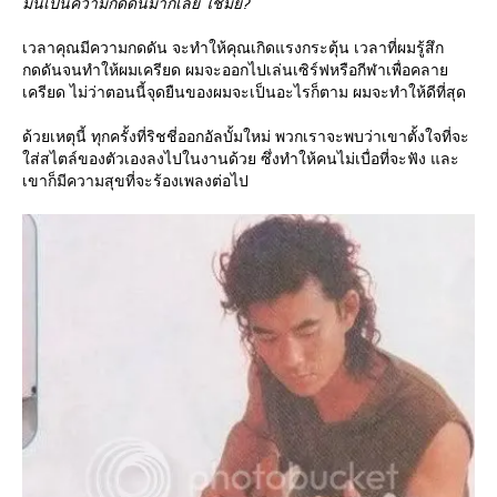
มันเป็นความกดดันมากเลย ใช่มั๊ย?
เวลาคุณมีความกดดัน จะทำให้คุณเกิดแรงกระตุ้น เวลาที่ผมรู้สึก
กดดันจนทำให้ผมเครียด ผมจะออกไปเล่นเซิร์ฟหรือกีฬาเพื่อคลา
เครียด ไม่ว่าตอนนี้จุดยืนของผมจะเป็นอะไรก็ตาม ผมจะทำให้ดีที่สุด
ด้วยเหตุนี้ ทุกครั้งที่ริชชี่ออกอัลบั้มใหม่ พวกเราจะพบว่าเขาตั้งใจที่จะ
ส่สไตล์ของตัวเองลงไปในงานด้วย ซึ่งทำให้คนไม่เบื่อที่จะฟัง และ
เขาก็มีความสุขที่จะร้องเพลงต่อไป