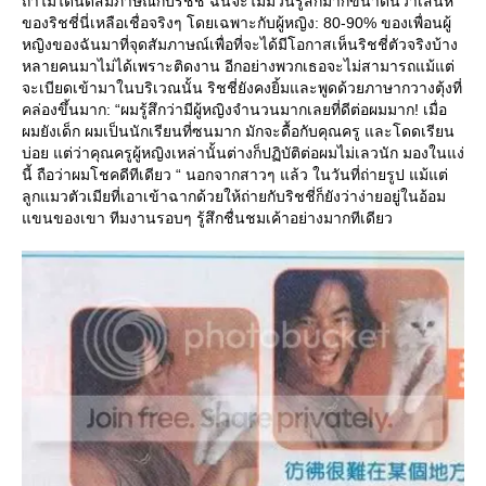
ถ้าไม่ได้นัดสัมภาษณ์กับริชชี่ ฉันจะไม่มีวันรู้สึกมากขนาดนี้ว่าเสน่ห์
ของริชชี่นี่เหลือเชื่อจริงๆ โดยเฉพาะกับผู้หญิง: 80-90% ของเพื่อนผู้
หญิงของฉันมาที่จุดสัมภาษณ์เพื่อที่จะได้มีโอกาสเห็นริชชี่ตัวจริงบ้าง
หลายคนมาไม่ได้เพราะติดงาน อีกอย่างพวกเธอจะไม่สามารถแม้แต่
จะเบียดเข้ามาในบริเวณนั้น ริชชี่ยังคงยิ้มและพูดด้วยภาษากวางตุ้งที่
คล่องขึ้นมาก: “ผมรู้สึกว่ามีผู้หญิงจำนวนมากเลยที่ดีต่อผมมาก! เมื่อ
ผมยังเด็ก ผมเป็นนักเรียนที่ซนมาก มักจะดื้อกับคุณครู และโดดเรียน
บ่อย แต่ว่าคุณครูผู้หญิงเหล่านั้นต่างก็ปฏิบัติต่อผมไม่เลวนัก มองในแง่
นี้ ถือว่าผมโชคดีทีเดียว “ นอกจากสาวๆ แล้ว ในวันที่ถ่ายรูป แม้แต่
ลูกแมวตัวเมียที่เอาเข้าฉากด้วยให้ถ่ายกับริชชี่ก็ยังว่าง่ายอยู่ในอ้อม
ขนของเขา ทีมงานรอบๆ รู้สึกชื่นชมเค้าอย่างมากทีเดียว