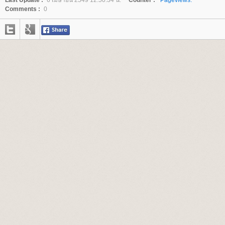
Last Update :
6 เมษายน 2549 12:50:34 น.
Counter :
Pageviews.
Comments :
0