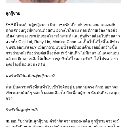
ลูกผู้ชา
ริชชี่มีโชคด้านผู้หญิงมาก มีข่าวซุบซิบเกี่ยวกับเขาออกมาตลอดกับ
นักแสดงหญิงที่ทำงานด้วยกัน อย่างไรก็ตาม ตอนที่ถ่ายเรื่อง “ชอลิ้ว
เฮียง” บทของเขาเป็นจอมโจรเจ้าเสน่ห์ และคู่หูก็รายล้อมไปด้วยสาว
สวยทั้ง Gigi Lai, Ruby Lin, Monica Chan แต่เป็นไปได้ไงที่ไม่มีข่าว
ซุบซิบออกมาเลย? เมื่อถูกถามแบบนี้ริชชี่ยืนยันด้วยรอยยิ้มกว้างขึ้น:
การถ่ายหนังต้องถ่ายต่อเนื่องตั้งแต่เช้ายันดึก ไม่มีเวลาแม้แต่จะนอน
ล้วจะมีเวลาเหลือให้เป็นข่าวซุบซิบได้ไงหล่ะครับ?! ได้โปรด..อย่า
พูดเรื่องนี้ต่อเลยนะครับ
ต่ริชชี่ดีกับเพื่อนผู้หญิงมาก?
นั่นเป็นความจริงที่คนทั่วไปเข้าใจผิดอยู่ บอกตามตรง ถ้าผมอยากจะ
เที่ยวแบบมันส์ๆ หล่ะก็ ผมจะเลือกไปกับเพื่อนผู้ชาย นั่นมันถึงจะสนุก
กว่า
ริชชี่เป็นลูกผู้ชาย?!
ผมยอมรับว่าเป็นลูกผู้ชาย คำจำกัดความของผมคือ ลูกผู้ชายควรจะมี
ความรับผิดชอบต่อทุกอย่าง ปกป้องภรรยาและครอบครัวของเขาโด