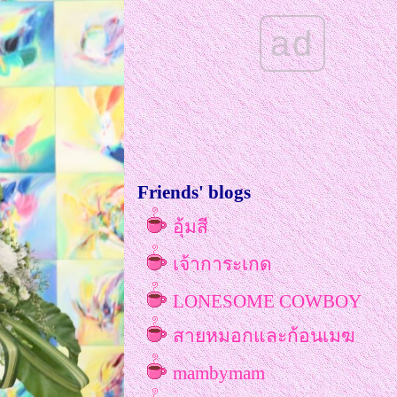
ตุลาคม2568
ad
กลุ่มโรงพยาบาลรามคำแหง
พลิกโฉมสู่การเติบโต มุ่งสร้า
เครือข่ายอันดับ 2 ของไท
ททท.สานพลังนวัตกรรมท่อง
เที่ยว : TAT Travel Tech Star
Friends' blogs
Networking สร้างเครือข่ายสู่
อุ้มสี
อนาคตที่ยั่งยืน
เจ้าการะเกด
ททท.ภูมิภาคอีสาน ขอเชิญ
มาเที่ยวงาน Khonkaen PET
LONESOME COWBOY
Expo 2025 3-6 กค.68 ที่หอ
สายหมอกและก้อนเมฆ
กาญฯ มข.
mambymam
ททท. จัด ASEAN + INDIA