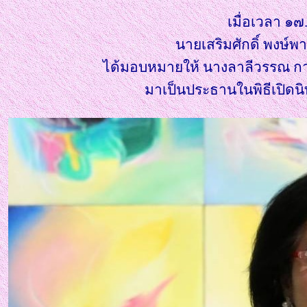
เมื่อเวลา ๑๗
นายเสริมศักดิ์ พงษ์
ได้มอบหมายให้ นางลาลีวรรณ กา
มาเป็นประธานในพิธีเปิดน