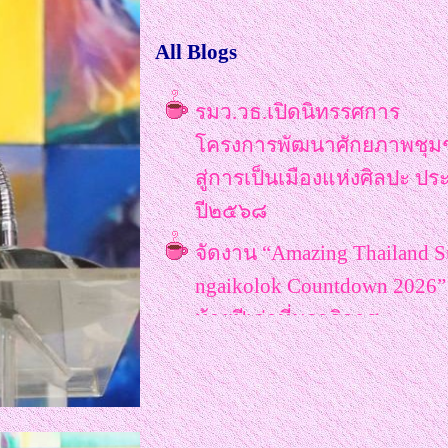
All Blogs
รมว.วธ.เปิดนิทรรศการ
ครงการพัฒนาศักยภาพชุม
สู่การเป็นเมืองแห่งศิลปะ ปร
ปี๒๕๖๘
จัดงาน “Amazing Thailand S
ngaikolok Countdown 2026” 
ท้ายปีเก่าที่นราธิวาส
ททท. ต้อนรับเที่ยวบินปฐมฤก
Tashkent–Phuket สายการบิน
Centrum Air เริ่มเที่ยวแรก 31