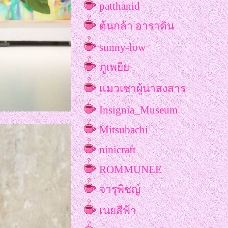
patthanid
SHOPPERS IN THAILAND
ต้นกล้า อาราดิน
2025 กระตุ้นขาช้อปกลุ่ม
อาเซียนและอินเดี
sunny-low
ททท.สมุทรสงคราม ชวนมาวิ
ภูเพยี
กินลม 1 ธันวาคม 67 ณ ศูนย์
มวเซาผู้น่าสงสาร
สดงพันธุ์สัตว์น้ำสมุทรสาค
Insignia_Museum
ททท.ภูมิภาคภาคกลาง ชวน
Mitsubachi
"มู" 3 วัน 3 คืน 16-18 สิงหาค
ninicraft
ที่เซ็นทรัลเวิล์ด
ROMMUNEE
อร์เอเซียทำถึง จัดบิ๊กแคม
จารุพิชญ์
หญ่ 25-28 กค.67 ที่เซ็นทรัล
ลาดพร้าว เที่ยวนอกกลางปี
เนยสีฟ้า