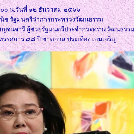
.๐๐ น.วันที่ ๑๒ ธันวาคม ๒๕๖๖
พานิช รัฐมนตรีว่าการกระทรวงวัฒนธรรม
ญจนจารี ผู้ช่วยรัฐมนตรีประจำกระทรวงวัฒนธรร
ิทรรศการ ๘๘ ปี ชาตกาล ประเทือง เอมเจริญ