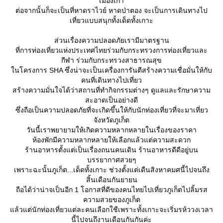
เมืองเก่า
ต่อจากนั้นก็จะเป็นที่หาดราไวย์ หาดป่าตอง จะเป็นการเดินทางไป
เที่ยวแบบสนุกทั้งเด็ดทั้งเกาะ
ส่วนเรื่องความปลอดภัยเรามีมาตรฐาน
ที่การท่องเที่ยวแห่งประเทศไทยร่วมกับกระทรวงการท่องเที่ยวและ
กีฬา ร่วมกับกระทรวงสาธารณสุข
นโครงการ SHA ซึ่งน่าจะเป็นเครื่องการันตีสร้างความเชื่อมั่นให้กับ
คนที่เดินทางไปเที่ยว
สร้างความมั่นใจได้ว่าสถานที่ทำกิจกรรมต่างๆ ดูแลและรักษาความ
สะอาดเป็นอย่างดี
ซึ่งถือเป็นความปลอดภัยที่จะเกิดขึ้นให้กับนักท่องเที่ยวที่จะมาเที่ยว
จังหวัดภูเก็ต
วันนี้เราพยายามให้เกิดความหลากหลายในเรื่องของราคา
ห้องพักมีความหลากหลายให้เลือกแล้วแต่ความสะดวก
ร้านอาหารตั้งแต่เป็นเรื่องถนนคนเดิน ร้านอาหารดีดีอยู่บน
บรรยากาศสวยๆ
เพราะฉะนั้นภูเก็ต...เด็ดทั้งเกาะ ช่วงตั้งแต่เดืนสิงหาคมศนี้ไปจนถึง
สิ้นเดือนกันยายน
ถือได้ว่าน่าจเป็นอีก 1 โอกาสที่ดีของคนไทยไปเที่ยวภูเก็ตไปลิ้มรส
ความสวยของภูเก็ต
ล้วแต่นักท่องเที่ยวแต่ละคนเลือกใชืเพราะทั้งเกาะจะเริ่มรห้ววงเวลา
นี้ไปจนถึงานเดือนกันกันค่ะ