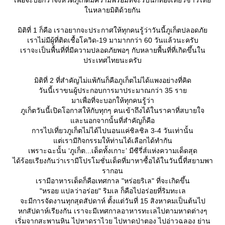
เพื่อจะบอกว่าจังหวัดภูเก็ตมีความพร้อมที่จะรับนักท่องเที่ยวชาวไท
นหลายมิติด้วยกัน
มิติที่ 1 ก็คือ เราอยากจะประกาศให้ทุกคนรู้ว่าวันนี้ภูเก็ตปลอดภั
เราไม่มีผู้ที่ติดเชื้อโควิด-19 มามากกว่า 60 วันแล้วนะครับ
เราจะเป็นพื้นที่ที่มีความปลอดภัยพอๆ กับหลายพื้นที่ที่เกิดขึ้นใน
ประเทศไทยนะครับ
มิติที่ 2 ที่สำคัญไม่แพ้กันก็คือภูเก็ตไม่ได้แพงอย่างที่คิด
วันนี้เราขนผู้ประกอบการมาประมาณกว่า 35 รา
มาเพื่อที่จะบอกให้ทุกคนรู้ว่า
ภูเก็ตวันนี้เปิดโอกาสให้กับทุกๆ คนเข้าถึงได้ในราคาที่สบายใจ
ละนอกจากนั้นที่สำคัญก็คือ
การไปเที่ยวภูเก็ตไม่ได้ไปนอนแค่ชิลชิล 3-4 วันเท่านั้น
ต่เรามีกิจกรรมให้ท่านได้เลือกได้ทำกัน
เพราะฉะนั้น ‘ภูเก็ต...เด็ดทั้งเกาะ’ มีซีรี่ส์แห่งความเด็ดสุด
ได้ร้อยเรียงกันว่าเรามีโปรโมชั่นเด็ดที่มาหาซื้อได้ในวันนี้ที่สยามพา
รากอน
เรามีอาหารเด็ดก็คือเทศกาล "หร่อยริเล" ที่จะเกิดขึ้น
"หรอย แปลว่าอร่อย" ริมเล ก็คือไปอร่อยที่ริมทะเล
จะมีการจัดงานทุกสุดสัปดาห์ ตั้งแต่วันที่ 15 สิงหาคมเป็นต้นไป
หกสัปดาห์เรียงกัน เราจะมีเทศกาลอาหารทะเลไปตามหาดต่างๆ
เริ่มจากสะพานหิน ไปหาดราไวย ไปหาดป่าตอง ไปอ่าวฉลอง ย่าน