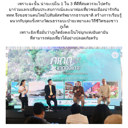
เพราะฉะนั้น น่าจะเปแ็น 1 ใน 3 ที่ดีที่สมควรจะไปครับ
มาร่วมแลกเปลี่ยนประสบการณ์และมาท่องเที่ยวชมเมืองน่ารักกัน
ททท.จึงขอชวนคนไทยไปสัมผัสทรัพยากรธรรมชาติ สร้างการเรียนรู้
ผนวกกับจุดแข็งทางวัฒนธรรมบะบ๋ายะหยาและวิถีชีวิตของชาว
ภูเก็ต
เพราะยังเชื่อมั่นว่าภูเก็ตยังคงเป็นไข่มุกแห่งอันดามัน
ที่สามารถท่องเที่ยวได้อย่างปลอดภัยครับ