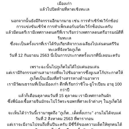
เมืองเก่า
ล้วไปปิดท้ายที่หาดเชิงทะเล
นอกจากนั้นยังมีกิจกรรมอีกมากมาย เช่น การทำเซิร์ฟเวิร์กช้อป
การแข่งขันเซิร์ฟ การทำเพ็กเดอร์บอร์ดเวิร์กช็อปนะครับ
ล้วมีดนตรีเรามีเทศกาลดนตรีที่เราเรียกว่าเทศกาลดนตรีอารมณ์ดีที่
ริมทะเล
ซึ่งจะเป็นครั้งแรกที่เราได้รับเกียรติจากวงเฉลียงไปเล่นดนตรีริม
ทะเลที่จังหวัดภูเก็ต
วันที่ 12 กันยายน 2563 นี่เป็นการประกาศครั้งแรกที่นี่เลยนะครับ
เพราะฉะนั้นไปภูเก็ตไม่ได้ไปแค่นอนเล่น
ต่เรามีกิจกรรมท่านสามารถที่จะไปชิมอาหารซึ่งยูเนสโก้ประกาศให้
ภูเก็ตเป็นเมืองที่สร้างสรรทางด้านอาหาร
เรามีวัฒนธรรมที่เป็นเมืองเก่า ตึกที่เรียกว่าชิโน-ยูโรเปียน อายุ 100
กว่าปี
ล้วก็เดือนตุลาคมวันที่ 15 ตุลาคม เรามีเทศกาลกินผัก
ซึ่งพี่น้องเชื้อสายจีนมักจะไปไว้พระขอพรที่ศาลเจ้าต่างๆ ในภูเก็ตได้
จะเห็นได้ว่าวันนี้เรามาพูดถึง "ภูเก็ต...เด็ดทั้งเกาะ" งานไม่ได้จบแค่
วันที่ 2 สิงหาคม 2563 ที่พารากอน
ต่เราจะมีงานไปจนถึงสิ้นปีนะครับ มีซี่รี่ส์ของความเด็ดให้ทุกคนได้