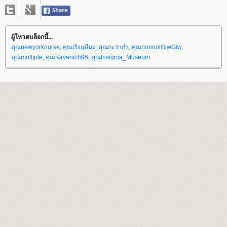
ผู้โหวตบล็อกนี้...
คุณnewyorknurse
,
คุณเริงฤดีนะ
,
คุณกะว่าก๋า
,
คุณnonnoiGiwGiw
,
คุณmultiple
,
คุณKavanich96
,
คุณInsignia_Museum