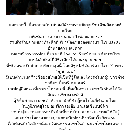
นอกจากนี้ เนื้อหาภายในเล่มยังได้รวบรวมข้อมูลร้านค้าผลิตภัณฑ์
มวยไท
อาทิเช่น กางเกงมวย นวม เป้าซ้อมมวย ฯลฯ
รวมถึงร้านขายของที่ระลึกที่เกี่ยวข้องกับเรื่องของมวยไทยและสิ่ง
อำนวยความสะดวก
หล่งบริการการท่องเที่ยว อาทิ โรงแรม รีสอร์ต สปา ธีมมวยไท
หล่งสักยันต์ที่มีชื่อเสียงได้มาตรฐาน ฯลฯ
ที่พร้อมรองรับนักท่องเที่ยวกลุ่มนี้ โดยมีซูเปอร์สตาร์มวยไทย “บัวขาว
บัญชาเมฆ”
ผู้เป็นตำนานสร้างชื่อมวยไทยให้เป็นที่รู้จักและโด่งดังในกลุ่มชาวต่าง
ชาติมาเป็นพรีเซนเตอร์
บนปกคู่มือท่องเที่ยวมวยไทยเล่มนี้ เพื่อเป็นการประชาสัมพันธ์ให้กับ
นักท่องเที่ยวต่างชาติ
ผู้ที่ชื่นชอบการออกกำลังกาย นักกีฬา ผู้สนใจในกีฬามวยไท
นภูมิภาคยุโรป อเมริกา เอเชีย และเอเชียแปซิฟิก
รวมทั้งผู้ประกอบการธุรกิจนำเที่ยวทั้งในและต่างประเทศได้รับรู้
ละสร้างโอกาสขยายฐานกลุ่มนักท่องเที่ยวที่สนใจกิจกรรม
ที่สะท้อนถึงอัตลักษณ์และวัฒนธรรมไทยในด้านมวยไทยโดยเฉพาะ
อีกด้ว