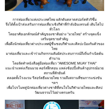
การท่องเที่ยวแห่งประเทศไทย ผลักดันตลาดสปอร์ตทัวริซึ่ม
จึงได้ตั้งเป้าส่งเสริมการท่องเที่ยวเชิงกีฬาที่กำลังอินเทรนด์ เติบโตไป
ทั่วโลก
ดยอาศัยเอกลักษณ์สำคัญของชาติอย่าง "มวยไทย" สร้างจุดแข็ง
เสริมจุดขายสำคัญ
เพื่อดึงนักท่องเที่ยวต่างประเทศผู้ชื่นชอบกีฬาและศิลปะป้องกันตัวของ
ไท
มาท่องเที่ยวและเข้าร่วมกิจกรรมสัมผัสประสบการณ์ถึงถิ่นกำเนิดต้น
ตำนาน
ดยจัดทำหนังสือคู่มือท่องเที่ยว "AWESOME MUAY THAI"
นะนำแหล่งเรียนมวย คอร์สฝึกสอน แหล่งช้อปปิ้งสินค้าอุปกรณ์มว
สถานที่สักยันต์
ตลอดทั้งโรงแรม รีสอร์ตธีมมวยไทย รวมถึงสถานที่ชมการแข่งขัน
ฯลฯ
เพื่อโปรโมทสู่นักท่องเที่ยวต่างชาติที่สนใจในกีฬามวยไทยและศิลป
วัฒนธรรมไว้อย่างครบครัน