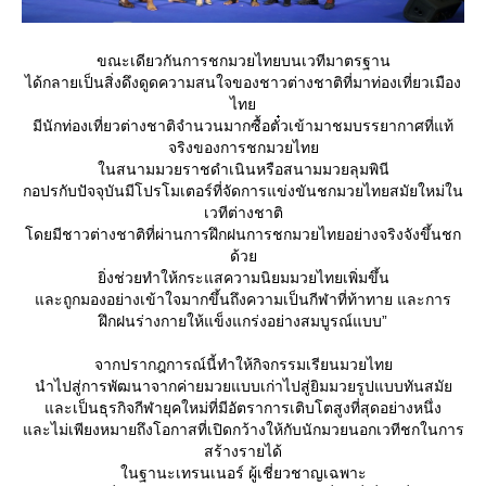
ขณะเดียวกันการชกมวยไทยบนเวทีมาตรฐาน
ได้กลายเป็นสิ่งดึงดูดความสนใจของชาวต่างชาติที่มาท่องเที่ยวเมือง
ไท
มีนักท่องเที่ยวต่างชาติจำนวนมากซื้อตั๋วเข้ามาชมบรรยากาศที่แท้
จริงของการชกมวยไท
นสนามมวยราชดำเนินหรือสนามมวยลุมพินี
กอปรกับปัจจุบันมีโปรโมเตอร์ที่จัดการแข่งขันชกมวยไทยสมัยใหม่ใน
เวทีต่างชาติ
ดยมีชาวต่างชาติที่ผ่านการฝึกฝนการชกมวยไทยอย่างจริงจังขึ้นชก
ด้ว
ิ่งช่วยทำให้กระแสความนิยมมวยไทยเพิ่มขึ้น
ละถูกมองอย่างเข้าใจมากขึ้นถึงความเป็นกีฬาที่ท้าทาย และการ
ฝึกฝนร่างกายให้แข็งแกร่งอย่างสมบูรณ์แบบ”
จากปรากฎการณ์นี้ทำให้กิจกรรมเรียนมวยไท
นำไปสู่การพัฒนาจากค่ายมวยแบบเก่าไปสู่ยิมมวยรูปแบบทันสมั
ละเป็นธุรกิจกีฬายุคใหม่ที่มีอัตราการเติบโตสูงที่สุดอย่างหนึ่ง
ละไม่เพียงหมายถึงโอกาสที่เปิดกว้างให้กับนักมวยนอกเวทีชกในการ
สร้างรายได้
นฐานะเทรนเนอร์ ผู้เชี่ยวชาญเฉพาะ