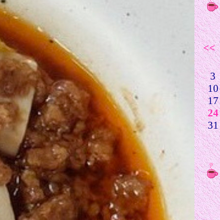
<<
3
10
17
24
31