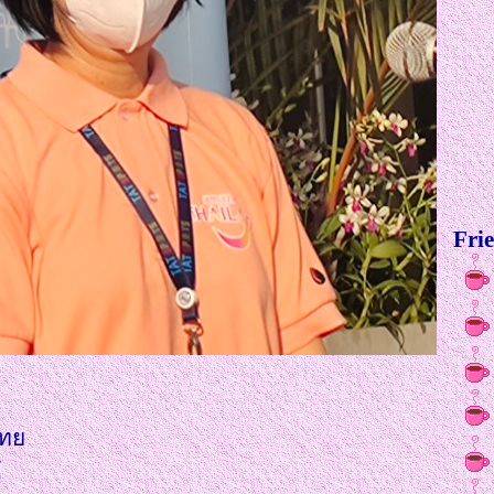
Frie
ศไท
์