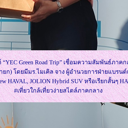
์ “YEC Green Road Trip” เชื่อมความสัมพันธ์ภาคก
รนายก) โดยมีมร.ไมเคิล จาง ผู้อำนวยการฝ่ายแบรนด
New HAVAL, JOLION Hybrid SUV หรือเรียกสั้นๆ H
#เที่ยวใกล้เที่ยวง่ายสไตล์ภาคกลาง