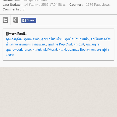
Create Date :
02 ตุลาคม 2566
Last Update :
14 ธันวาคม 2566 17:04:58 น.
Counter :
1776 Pageviews.
Comments :
8
ผู้โหวตบล็อกนี้...
คุณเริงฤดีนะ
,
คุณกะว่าก๋า
,
คุณฟ้าใสวันใหม่
,
คุณไวน์กับสายน้ำ
,
คุณโฮมสเตย์ริม
น้ำ
,
คุณสายหมอกและก้อนเมฆ
,
คุณThe Kop Civil
,
คุณอุ้มสี
,
คุณtanjira
,
คุณnewyorknurse
,
คุณtuk-tuk@korat
,
คุณNoppamas Bee
,
คุณแมวเซาผู้น่า
สงสาร