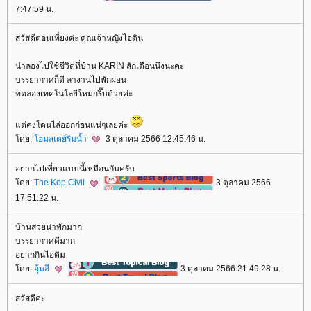
7:47:59 น.
สวัสดีตอนเที่ยงค่ะ คุณเจ้าหญิงไอดิน
น่าลองไปใช้ชีวิตที่บ้าน KARIN สักเดือนนึงนะคะ
บรรยากาศก็ดี ลางานไปพักผ่อน
ทดลองเทคโนโลยีใหม่กริ๊บด้วยค่ะ
ต่คงโดนไล่ออกก่อนแน่ๆเลยค่ะ
ดย:
ฮมสเตย์ริมน้ำ
3 ตุลาคม 2566 12:45:46 น.
อยากไปเที่ยวแบบนี้เหมือนกันครับ
ดย:
The Kop Civil
3 ตุลาคม 2566
17:51:22 น.
บ้านสวยน่าพักมาก
บรรยากาศดีมาก
อยากกินไอติม
ดย:
อุ้มสี
3 ตุลาคม 2566 21:49:28 น.
สวัสดีค่ะ