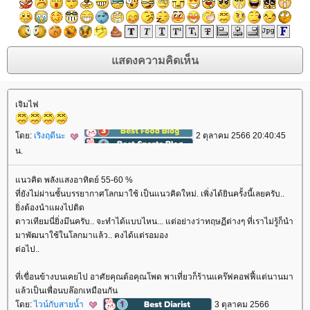
เจิมไฟ
ดย:
เริงฤดีนะ
2 ตุลาคม 2566 20:40:45
น.
นวคิด พลังแสงอาทิตย์ 55-60 %
ที่ยังไม่ผ่านชั้นบรรยากาศโลกมาใช้ เป็นแนวคิดใหม่. เพิ่งได้ยินครั้งนี้เลยครับ..
ิ่งต้องนำแผงไปติด
ดาวเทียมนี่ยิ่งมึนครับ.. จะทำได้แบบไหน... แต่อย่างว่าทฤษฏีต่างๆ ที่เราไม่รู้ก็นำ
มาพัฒนาใช้ในโลกมาแล้ว.. คงได้แต่รอมอง
ต่อไป..
ที่เขื่อนข้างบนเคยไป อาศัยคุณต้อคุณโพด พาเที่ยวก็ร้านแคร๊ฟคอฟฟี้แต่นานมา
ล้วเป็นเพื่อนบล๊อกเหมือนกัน
ดย:
ไวน์กับสายน้ำ
3 ตุลาคม 2566