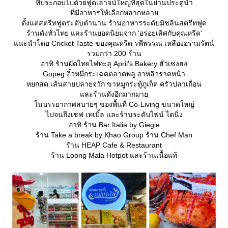
ที่ประกอบไปด้วยฟูดเลาจน์ใหญ่ที่สุดในย่านประตูน้ำ
ที่มีอาหารให้เลือกหลากหลา
ตั้งแต่สตรีทฟูดระดับตำนาน ร้านอาหารระดับมิชลินสตรีทฟูด
ร้านดังทั่วไทย และร้านยอดนิยมจาก 'อร่อยเลิศกับคุณหรีด'
นะนำโดย Cricket Taste ของคุณหรีด รพีพรรณ เหลืองอร่ามรัตน์
รวมกว่า 200 ร้าน
อาทิ ร้านผัดไทยไฟทะลุ April's Bakery ฮั่วเซ่งฮง
Gopeg อิ๋วหมี่กระเฉดตลาดพลู อาหลิวราดหน้า
หยกสด เส้นสายปลายจวัก ขาหมูกระทู้ภูเก็ต ครัวปลาเถื่อน
ละร้านดังอีกมากมา
นบรรยากาศสบายๆ ของพื้นที่ Co-Living ขนาดใหญ่
ไปจนถึงเชฟ เทเบิ้ล และร้านระดับไฟน์ ไดนิ่ง
อาทิ ร้าน Bar Italia by Giegie
ร้าน Take a break by Khao Group ร้าน Chef Man
ร้าน HEAP Cafe & Restaurant
ร้าน Loong Mala Hotpot และร้านเนื้อแท้