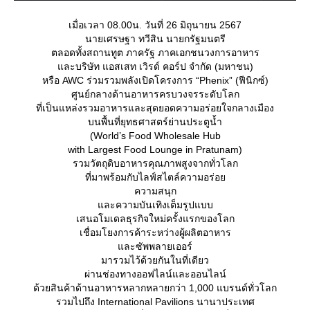
เมื่อเวลา 08.00น. วันที่ 26 มิถุนายน 2567
นายเศรษฐา ทวีสิน นายกรัฐมนตรี
ตลอดทั้งสถานทูต ภาครัฐ ภาคเอกชนวงการอาหาร
ละบริษัท แอสเสท เวิรด์ คอร์ป จํากัด (มหาชน)
หรือ AWC ร่วมรวมพลังเปิดโครงการ “Phenix” (ฟีนิกซ์)
ศูนย์กลางด้านอาหารครบวงจรระดับโลก
ที่เป็นแหล่งรวมอาหารและสุดยอดความอร่อยใจกลางเมือง
บนพื้นที่ยุทธศาสตร์ย่านประตูน้ำ
(World’s Food Wholesale Hub
with Largest Food Lounge in Pratunam)
รวมวัตถุดิบอาหารคุณภาพสูงจากทั่วโลก
ที่มาพร้อมกับไลฟ์สไตล์ความอร่อ
ความสนุก
ละความบันเทิงเต็มรูปแบบ
เสนอโมเดลธุรกิจใหม่ครั้งแรกของโลก
เชื่อมโยงการค้าระหว่างผู้ผลิตอาหาร
ละซัพพลายเออร์
มารวมไว้ด้วยกันในที่เดียว
ผ่านช่องทางออฟไลน์และออนไลน์
ด้วยสินค้าด้านอาหารหลากหลายกว่า 1,000 แบรนด์ทั่วโลก
รวมไปถึง International Pavilions นานาประเทศ