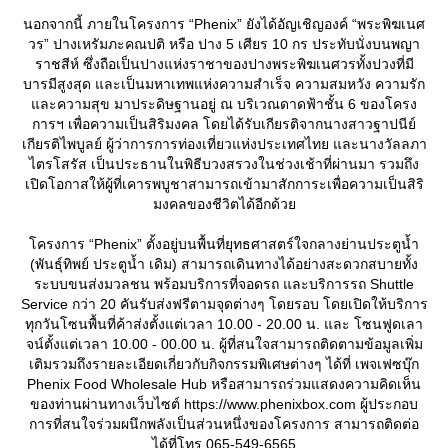
นอกจากนี้ ภายในโครงการ “Phenix” ยังได้อัญเชิญองค์ “พระพิฆเนศ
วร” ปางเหรัมภะคณปติ หรือ ปาง 5 เศียร 10 กร ประทับนั่งบนพญา
ราชสีห์ ซึ่งถือเป็นปางแห่งราชาของปางพระพิฆเนศวรทั้งปวงที่มี
บารมีสูงสุด และเป็นมหาเทพแห่งความสำเร็จ ความสมหวัง ความรัก
ละความสุข มาประดิษฐานอยู่ ณ บริเวณดาดฟ้าชั้น 6 ของโครง
การฯ เพื่อความเป็นสิริมงคล โดยได้รับเกียรติจากนางสาวฐาปนีย์
เกียรติไพบูลย์ ผู้ว่าการการท่องเที่ยวแห่งประเทศไทย และนางวัลลภา
ไตรโสรัส เป็นประธานในพิธีบวงสรวงในช่วงเช้าที่ผ่านมา รวมถึง
เปิดโอกาสให้ผู้ที่เคารพบูชาสามารถเข้ามาสักการะเพื่อความเป็นสิริ
มงคลของชีวิตได้อีกด้ว
ครงการ “Phenix” ตั้งอยู่บนพื้นที่ยุทธศาสตร์ใจกลางย่านประตูน้ำ
(พันธุ์ทิพย์ ประตูน้ำ เดิม) สามารถเดินทางได้อย่างสะดวกสบายทั้ง
ระบบขนส่งมวลชน พร้อมบริการที่จอดรถ และบริการรถ Shuttle
Service กว่า 20 คันรับส่งฟรีตามจุดต่างๆ โดยรอบ โดยเปิดให้บริการ
ทุกวันโซนพื้นที่ค้าส่งตั้งแต่เวลา 10.00 - 20.00 น. และ โซนฟูดเลา
จน์ตั้งแต่เวลา 10.00 - 00.00 น. ผู้ที่สนใจสามารถติดตามข้อมูลเพิ่ม
เติมรวมถึงรายละเอียดเกี่ยวกับกิจกรรมพิเศษต่างๆ ได้ที่ เพจเฟซบุ๊ก
Phenix Food Wholesale Hub หรือสามารถร่วมแสดงความคิดเห็น
ของท่านผ่านทางเว็บไซต์ https://www.phenixbox.com ผู้ประกอบ
การที่สนใจร่วมผนึกพลังเป็นส่วนหนึ่งของโครงการ สามารถติดต่อ
ได้ที่โทร.065-549-6565