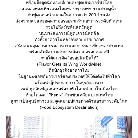
พร้อมดึงดูดนักท่องเที่ยวและฟูดเลิฟเวอร์ทั่วโลก
สู่แหล่งท่องเที่ยวแห่งใหม่ของกรุงเทพฯ ย่านประตูน้ำ
กับฟูดเลาจน์ ขนาดใหญ่รวมกว่า 200 ร้านดัง
ส่งความสุขสุดยอดความอร่อยจากร้านอาหารระดับตำนาน
รวมไปถึง มิชลินสตรีทฟูด
บนประสบการณ์ฟูดเลาจน์สุดชิล
ทั่วทั้งอาคารในหลากหลายบรรยากาศ
สนับสนุนอุตสาหกรรมอาหารและการท่องเที่ยวของประเทศ
พร้อมสัมผัสประสบการณ์ความอร่อยตลอดปี
ภายใต้แนวคิด “อร่อยฟินบินได้”
(Flavor Gets Its Wing Worldwide)
ติดปีกธุรกิจอาหารไท
นฐานะซอฟต์พาวเวอร์ของประเทศให้โด่งดังไปทั่วโลก
พร้อมนำผู้ประกอบการในธุรกิจอาหาร
เชฟ ฟูดอินฟลูเอนเซอร์จากทั่วโลกเข้ามาในเมืองไท
ด้วยโมเดล “Phenix” ร่วมขับเคลื่อนประเทศไท
สู่การเป็นศูนย์กลางและจุดหมายปลายทางด้านอาหารระดับโลก
(Food Ecosystem Destination)