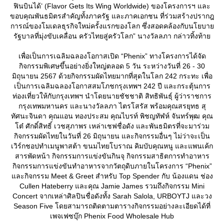
ฟินบินได้’ (Flavor Gets Its Wing Worldwide) ของโครงการฯ และ
ขอบคุณพันธมิตรสำคัญทั้งภาครัฐ และภาคเอกชน ที่ร่วมสร้างปรากฎ
การณ์ของโมเดลธุรกิจใหม่ครั้งแรกของโลก ซึ่งสอดคล้องกับนโยบา
รัฐบาลที่มุ่งขับเคลื่อน ครัวไทยสู่ครัวโลก” นางวัลลภา กล่าวทิ้งท้า
เพื่อเป็นการเฉลิมฉลองโอกาสเปิด “Phenix” ทางโครงการได้จัด
กิจกรรมพิเศษขึ้นอย่างยิ่งใหญ่ตลอด 5 วัน ระหว่างวันที่ 26 - 30
มิถุนายน 2567 ด้วยกิจกรรมผัดไทยมากที่สุดในโลก 242 กระทะ เพื่อ
เป็นการเฉลิมฉลองโอกาสสมโภชกรุงเทพฯ 242 ปี และกระตุ้นการ
ท่องเที่ยวให้กับกรุงเทพฯ นำโดยนายชัชชาติ สิทธิพันธุ์ ผู้ว่าราชการ
กรุงเทพมหานคร และนางวัลลภา ไตรโสรัส พร้อมคุณสรยุทธ สุ
ทัศนะจินดา คุณแอน ทองประสม คุณไบรท์ พิชญทัฬห์ จันทร์พุฒ คุณ
ต๋ ศักดิ์สิทธิ์ เวชสุภาพร เหล่าเชฟชื่อดัง และพันธมิตรที่จะมาร่วม
กิจกรรมผัดไทยในวันที่ 26 มิถุนายน และกิจกรรมอื่นๆ ไม่ว่าจะเป็น
เวิร์กชอปทำเมนูพาสต้า ขนมไทยโบราณ คิมบับคุณหนู และแพนเค้ก
สารพัดหน้า กิจกรรมการแข่งขันกินจุ กิจกรรมสาธิตการทำอาหาร
กิจกรรมการแข่งขันทำอาหารจากวัตถุดิบภายในโครงการ “Phenix”
ละกิจกรรม Meet & Greet สำหรับ Top Spender กับ น้องแดน ช่อง
Cullen Hateberry และคุณ Jamie James รวมถึงกิจกรรม Mini
Concert จากเหล่าศิลปินชื่อดังทั้ง Sarah Salola, URBOYTJ และวง
Season Five โดยสามารถติดตามตารางกิจกรรมอย่างละเอียดได้ที่
เพจเฟซบุ๊ก Phenix Food Wholesale Hub