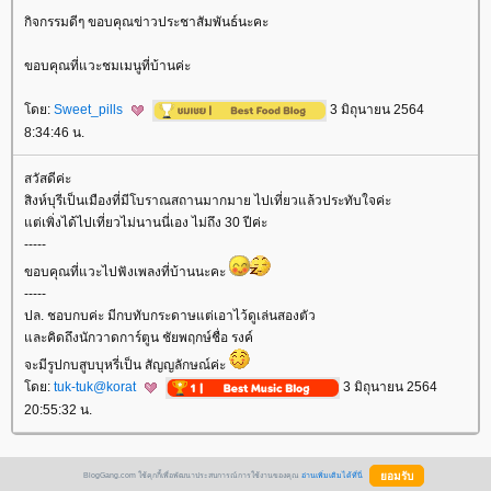
กิจกรรมดีๆ ขอบคุณข่าวประชาสัมพันธ์นะคะ
ขอบคุณที่แวะชมเมนูที่บ้านค่ะ
ดย:
Sweet_pills
3 มิถุนายน 2564
8:34:46 น.
สวัสดีค่ะ
สิงห์บุรีเป็นเมืองที่มีโบราณสถานมากมาย ไปเที่ยวแล้วประทับใจค่ะ
ต่เพิ่งได้ไปเที่ยวไม่นานนี่เอง ไม่ถึง 30 ปีค่ะ
-----
ขอบคุณที่แวะไปฟังเพลงที่บ้านนะคะ
-----
ปล. ชอบกบค่ะ มีกบทับกระดาษแต่เอาไว้ดูเล่นสองตัว
ละคิดถึงนักวาดการ์ตูน ชัยพฤกษ์ชื่อ รงค์
จะมีรูปกบสูบบุหรี่เป็น สัญญลักษณ์ค่ะ
ดย:
tuk-tuk@korat
3 มิถุนายน 2564
20:55:32 น.
BlogGang.com ใช้คุกกี้เพื่อพัฒนาประสบการณ์การใช้งานของคุณ
อ่านเพิ่มเติมได้ที่นี่