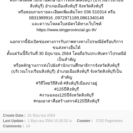
สิงห์บุรี) อำเภอเมืองสิงห์บุรี จังหวัดสิงห์บุรี
หรือสอบถามรายละเอียดเพิ่มเติมโทร 036 510314 หรือ
0831989916 ,0972971189,0861340148
ละดาวนโหลดใบสมัครได้ทางเว็บไซต์
https://www.singprovincial.go.th/
นอกจากนี้ยังเปิดช่องทางการรับภาพทางทางไปรษณีย์หรือบริการ
ขนส่งทางอื่นได้
ตั้งแต่วันนี้ถึงวันที่ 30 มิถุนายน 2564 โดยถือวันประทับตราไปรษณีย์
เป็นสำคัญ
หรือหลักฐานการส่งไปยังสำนักงานศึกษาธิการจังหวัดสิงห์บุรี
(บริเวณโรงเรียนสิงห์บุรี) อำเภอเมืองสิงห์บุรี จังหวัดสิงห์บุรีเป็น
สำคัญ
#วิถีไทยวิถีสิงห์ #สิงห์บุรีเมืองน่าอยู่
#125ปีสิงห์บุรี
#งานฉลอง125ปีจังหวัดสิงห์บุรี
#กองอาสาสื่อสร้างสรรค์125ปีสิงห์บุรี
Create Date :
01 มิถุนายน 2564
Last Update :
1 มิถุนายน 2564 15:30:52 น.
Counter :
1702 Pageviews.
Comments :
14