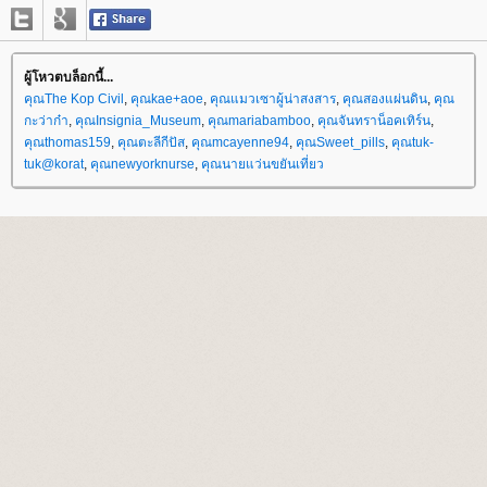
ผู้โหวตบล็อกนี้...
คุณThe Kop Civil
,
คุณkae+aoe
,
คุณแมวเซาผู้น่าสงสาร
,
คุณสองแผ่นดิน
,
คุณ
กะว่าก๋า
,
คุณInsignia_Museum
,
คุณmariabamboo
,
คุณจันทราน็อคเทิร์น
,
คุณthomas159
,
คุณตะลีกีปัส
,
คุณmcayenne94
,
คุณSweet_pills
,
คุณtuk-
tuk@korat
,
คุณnewyorknurse
,
คุณนายแว่นขยันเที่ยว