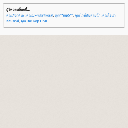
ผู้โหวตบล็อกนี้...
คุณเริงฤดีนะ
,
คุณtuk-tuk@korat
,
คุณ**mp5**
,
คุณไวน์กับสายน้ำ
,
คุณโอน่า
จอมซ่าส์
,
คุณThe Kop Civil