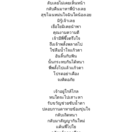
ลับเลยไม่เคยเห็นหน้า
กลับคืนมาหาพี่บ้างเล
สุขไฉนหม่นใจฉันใดน้องเอ
มิรู้เจ้าเล
เยื่อใยมิเคยนำพา
คุณงามความดี
เจ้ามีพี่ซึ้งตรึงใจ
ถึงเจ้าพลั้งพลาดไป
ช่ลืมน้ำใจแก้วตา
อันลิ้นกับฟัน
นั้นกระทบกันได้หนา
พี่พลั้งไปแล้วแก้วตา
ปรดอย่าเคือง
จงคิดอภั
เจ้าอยู่ใกล้ไกล
หนใดจะไปเสาะหา
รับขวัญช่วยซับน้ำตา
ปลอบกานดาหายข้องขุ่นใจ
กลับเถิดหนา
กลับมาสัญญากันใหม่
ค้นพี่ไป