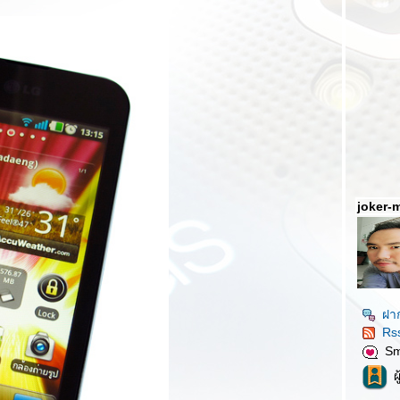
joker-
ฝา
Rs
S
ผ