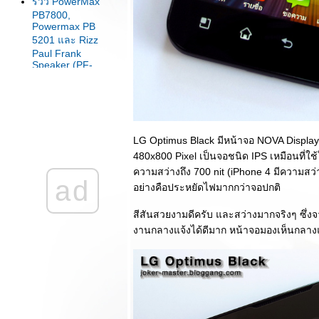
รีวิว PowerMax
PB7800,
Powermax PB
5201 และ Rizz
Paul Frank
Speaker (PF-
SP11)!!!
รีวิว Lenovo Yoga
Tablet 10 รองรับ
3G ในราคาเร้าใจ
มาพร้อม Bluetooth
LG Optimus Black มีหน้าจอ NOVA Display
Keyboard Cover
480x800 Pixel เป็นจอชนิด IPS เหมือนที่ใช้ใ
สุดคุ้ม!!!
ความสว่างถึง 700 nit (iPhone 4 มีความสว่า
รีวิว Lenovo A850
ad
อย่างคือประหยัดไฟมากกว่าจอปกติ
มือถือจอใหญ่ 2 ซิ
มสเปคแจ่มๆในรา
สีสันสวยงามดีครับ และสว่างมากจริงๆ ซึ
คาเบาๆเพียง 7490
งานกลางแจ้งได้ดีมาก หน้าจอมองเห็นกลาง
บาทเท่านั้น!!!
รีวิว Toshiba Excite
Pure แท็บเล็ตขนาด
10.1 นิ้วคุณภาพ
ระดับสูงจากแดน