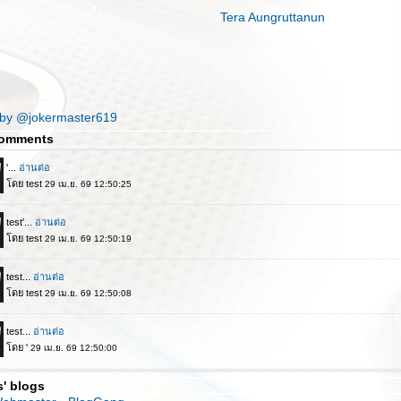
Tera Aungruttanun
 by @jokermaster619
omments
s' blogs