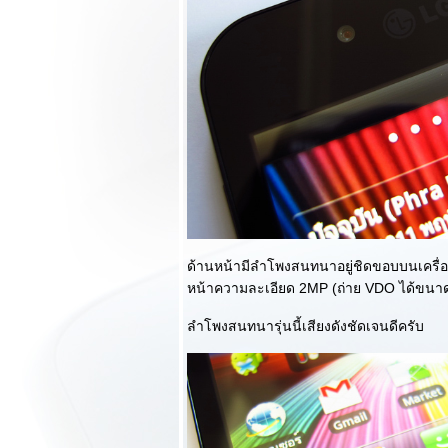
ปลาดิบ!!!
รีวิว Sennheiser
Momentum On-Ear
เสียงใสกระจ่างและ
ความงามแบบ
คลาสสิค
รีวิว LG Nexus 5
การกลับมาของ
ราชันย์เลือดบริสุทธิ์
ห่ง Android ทั้ง
ปวง!!!
พรีวิว Panasonic
Toughpad JT-B1
ด้านหน้ามีลำโพงสนทนาอยู่ชิดขอบบนเครื่
ที่สุดแห่งความอึด
หน้าความละเอียด 2MP (ถ่าย VDO ได้ขนา
หน้าตาสุดหล่อดั่ง
อุปกรณ์ทางทหาร!!!
ลำโพงสนทนารุ่นนี้เสียงดังชัดเจนดีครับ
รีวิว Samsung
Galaxy Note 10.1
(2014) ขนาดเล็ก
บางเบากว่าเดิม จัด
เต็มทั้งการ
สร้างสรรค์และการ