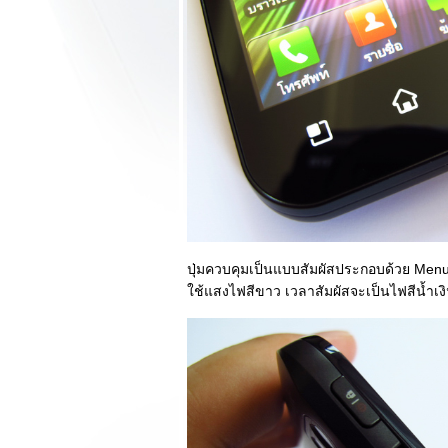
ทำงาน
รีวิว Powermax
Power Booster PB
15000, Powermax
Power Booster
PB8000 และ
PB3000 สุดเท่กับ
Paul Frank
รีวิว Toshiba
Canvio Slim 2 วัสดุ
ลหะหรูหรา สุดยอด
ความบางเบา ความ
จุระดับ 1TB
ปุ่มควบคุมเป็นแบบสัมผัสประกอบด้วย Men
รีวิว Intel TM105A
ช้แสงไฟสีขาว เวลาสัมผัสจะเป็นไฟสีน้ำเง
ท็บเล็ตขนาด 10.1
นิ้วมาดเท่ๆจาก
บรนด์ระดับ Intel!!!
รีวิว Intel TM75A
หน้าตาหล่อแบบ
พระเอกหนังแอคชั่น
การใช้งานดีเกิน