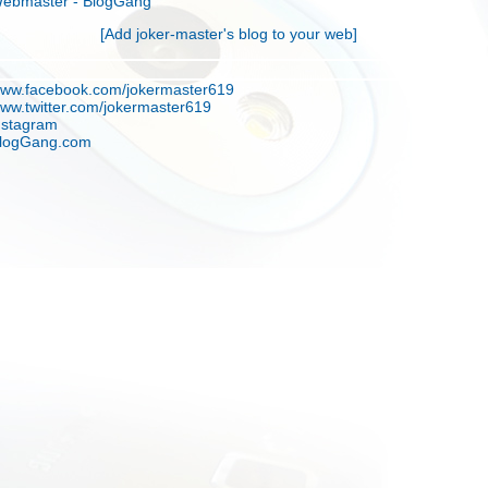
ebmaster - BlogGang
[Add joker-master's blog to your web]
ww.facebook.com/jokermaster619
ww.twitter.com/jokermaster619
nstagram
logGang.com