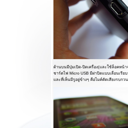
คาด!!!
รีวิว OPPO Find
Way S มือถือ 2 ซิม
หน้าจอใหญ่มาพร้อม
กล้องคุณภาพดี!!!
รีวิว Samsung
Galaxy Note 3 ทุก
ฟังก์ชั่นพัฒนาเพื่อ
การใช้งานและการ
ช้ชีวิต
รีวิว Samsung
ด้านบนมีปุ่มเปิด-ปิดเครื่อง(และใช้ล็อคหน้า
Galaxy Gear มันคือ
ชาร์ตไฟ Micro USB มีฝาปิดแบบเลื่อนเรียบ
Smart Watch ที่อัด
ละที่เห็นมีรูอยู่ข้างๆ คือไมค์ตัดเสียงรบ
ฟังก์ชั่นมามากที่สุด
ของวันนี้
รีวิว LG G2 ความ
ตกต่างที่น่าประทับ
จ มาพร้อมความ
รงระดับแถวหน้า
ของวันนี้ : ตอนจบ