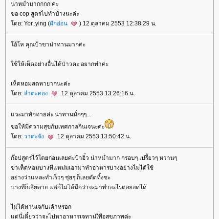
น่าหม่ำมากกกก ค่ะ
ขอ cop สูตรไปทำบ้างนะค่ะ
ดย: Yor..ying (
ฝักอ่อน
) 12 ตุลาคม 2553 12:38:29 น.
อ้โห คุณป้าขาน่าทานมากค่ะ
ช้ให้เห็ดอย่างอื่นได้ป่าวคะ อยากทำค่ะ
เห็ดหอมสดหายากนะค่ะ
ดย:
ลำตะคอง
12 ตุลาคม 2553 13:26:16 น.
วะมาทักทายค่ะ น่าทานมั่กๆๆ...
ขอให้มีความสุขกับเทศกาลกินเจนะค่ะ
ดย:
วาดะจัง
12 ตุลาคม 2553 13:50:42 น.
ก๊อปสูตรไว้โดยก่อนเลยค่ะป้าอิ๋ว น่าหม่ำมาก กรอบๆ เปรี้ยวๆ หวานๆ
ขาเห็ดหอมบางทีแหม่มเอามาทำอาหารบางอย่างไม่ได้ใช้
อย่างว่าแหละทำเร็วๆ ชุ่ยๆ ก็เลยตัดทิ้งซะ
บางทีก็เสียดาย แต่ก็ไม่ได้นึกว่าจะมาทำอะไรต่อยอดได้
ไม่ได้ทานเจกับเค้าหรอก
ต่นี่เดี๋ยวว่าจะไปหาอาหารเจทานเืพื่อสุขภาพค่ะ