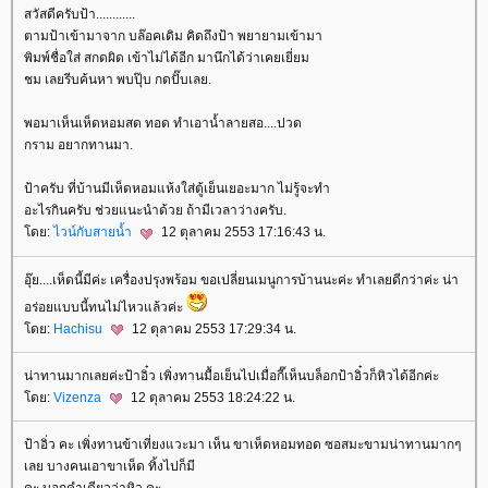
สวัสดีครับป้า............
ตามป้าเข้ามาจาก บล๊อคเดิม คิดถึงป้า พยายามเข้ามา
พิมพ์ชื่อใส่ สกดผิด เข้าไม่ได้อีก มานึกได้ว่าเคยเยี่ยม
ชม เลยรีบค้นหา พบปุ๊บ กดปั๊บเลย.
พอมาเห็นเห็ดหอมสด ทอด ทำเอาน้ำลายสอ....ปวด
กราม อยากทานมา.
ป้าครับ ที่บ้านมีเห็ดหอมแห้งใส่ตู้เย็นเยอะมาก ไม่รู้จะทำ
อะไรกินครับ ช่วยแนะนำด้วย ถ้ามีเวลาว่างครับ.
ดย:
ไวน์กับสายน้ำ
12 ตุลาคม 2553 17:16:43 น.
อุ๊ย....เห็ดนี้มีค่ะ เครื่องปรุงพร้อม ขอเปลี่ยนเมนูการบ้านนะค่ะ ทำเลยดีกว่าค่ะ น่า
อร่อยแบบนี้ทนไม่ไหวแล้วค่ะ
ดย:
Hachisu
12 ตุลาคม 2553 17:29:34 น.
น่าทานมากเลยค่ะป้าอิ๋ว เพิ่งทานมื้อเย็นไปเมื่อกี๊เห็นบล็อกป้าอิ๋วก็หิวได้อีกค่ะ
ดย:
Vizenza
12 ตุลาคม 2553 18:24:22 น.
ป้าอิ่ว คะ เพิ่งทานข้าเที่ยงแวะมา เห็น ขาเห็ดหอมทอด ซอสมะขามน่าทานมากๆ
เลย บางคนเอาขาเห็ด ทิ้งไปก็มี