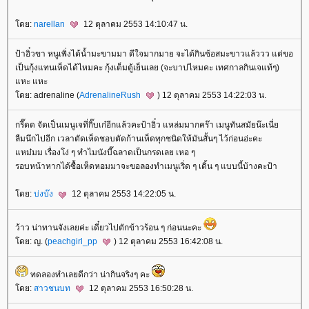
ดย:
narellan
12 ตุลาคม 2553 14:10:47 น.
ป้าอิ๋วขา หนูเพิ่งได้น้ำมะขามมา ดีใจมากมาย จะได้กินซ้อสมะขาวแล้ววว แต่ขอ
เป็นกุ้งแทนเห็ดได้ไหมคะ กุ้งเต็มตู้เย็นเลย (จะบาปไหมคะ เทศกาลกินเจแท้ๆ)
หะ แหะ
ดย: adrenaline (
AdrenalineRush
) 12 ตุลาคม 2553 14:22:03 น.
กรี๊ดด จัดเป็นเมนูเจที่กิ๊บเก๋อีกแล้วคะป้าอิ๋ว แหล่มมากคร๊า เมนูทันสมัยน๊ะเนี่
ลืมนึกไปอีก เวลาตัดเห็ดชอบตัดก้านเห็ดทุกชนิดให้มันสั้นๆ ไว้ก่อนอ่ะคะ
หม๋มม เรื่องโง่ ๆ ทำไมนังบี๊ฉลาดเป็นกรดเลย เหอ ๆ
รอบหน้าหากได้ซื้อเห็ดหอมมาจะขอลองทำเมนูเริ่ด ๆ เดิ้น ๆ แบบนี้บ้างคะป้า
ดย:
บ่งบ๊ง
12 ตุลาคม 2553 14:22:05 น.
ว้าว น่าทานจังเลยค่ะ เดี๋ยวไปตักข้าวร้อน ๆ ก่อนนะคะ
ดย: ญ. (
peachgirl_pp
) 12 ตุลาคม 2553 16:42:08 น.
ทดลองทำเลยดีกว่า น่ากินจริงๆ คะ
ดย:
สาวชนบท
12 ตุลาคม 2553 16:50:28 น.