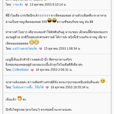
ดย:
วาดะจัง
13 ตุลาคม 2553 9:10:14 น.
พี่อิ๋วไอเดีย บรรเจิดอีกแล้ววววววว ขาเห็ดหอมทอด อ่านหัวบล๊อคทีแรก ตาลา
อ่านเป็นขาหมูเห็ดหอมทอด 555
ความที่ชอบกินขาหมู มัน อิอิ
ท่าทางทำไม่ยาก เดียวจะลองทำให้ดัสตินกินดู น่าจะชอบ เด็กคนนี้ยิ่งชอบของกร
อบๆอยู่ด้วย ปกติก็ทอดแต่เฟรนฟรายด์ ได้การล่ะ พรุ้งนี้เช้าเจอกัน ขาหมู เอ๊ย ขา
เห็ดหอมทอดดดด
ดย:
ม่บ้านครอว์ฟอร์ด
15 ตุลาคม 2553 1:08:34 น.
เมนูนี้เห็นแล้วหิวข้าวเลยค่ะป้าอิ๋ว สีสรรน่าทานจริงๆ
ิ่งชอบของทอดอยู่ด้วยเจอแบบนี้แล้วถุกใจไอเดียดีทีเดียวค่ะ
ดย:
CoffeeBake
16 ตุลาคม 2553 2:06:31 น.
น่าทานจังเลยค่ะ ความคิดสร้างสรรค์ดีจัง คงจะกรุบกรอบหนึบหนับดีนะค่ะ
ดย:
ไม่ต้องหวานซึ้ง...ก็นึ่งได้
16 ตุลาคม 2553 16:55:34 น.
เห็นแล้ว
ค่ะ
นึกถึงไข่ลูกเขย (ตรงไหน?) ตรงซอสน้ำมะขามน่ะค่ะ