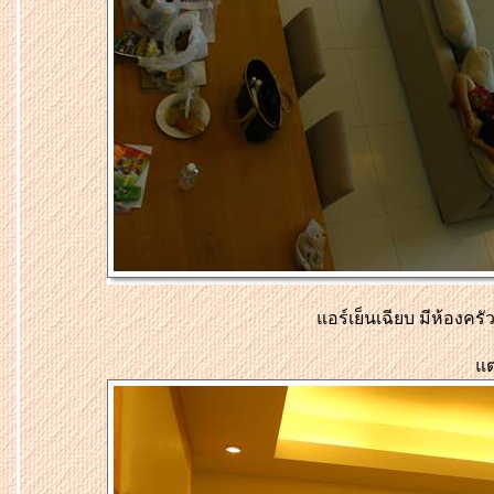
อร
เย็
นเฉียบ มีห้องครั
ต่