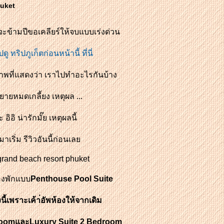
huket
จะข้ามปีขอเคลียร์ให้จบแบบเร่งด่วน
ปดู ทริปภูเก็ตก่อนหน้านี้
ที่นี่
ภาพ
ที่แสดงว่า เราไปทำอะไรกันบ้าง
ยายหมดเกลี้ยง
เหตุผล ...
ะ อิอิ น่ารักมั๊ย เหตุผลนี้
าเริ่ม รีวิว
อันนี้ก่อนเล
grand beach resort phuket
องพักแบบ
Penthouse Pool Suite
นี้เพราะเค้า่อัพห้องให้จากเดิม
Roomและ
Luxury Suite 2 Bedroom