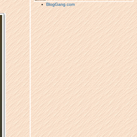
ชลุรี
BlogGang.com
เมื่อ น้ำ ต ก ค ล อ ง ป ล า ก้ า
ง..............ประชันกับ..............น้ำ ต ก ชั น ต า
เ ถ ร
วันดีๆ ที่สมุย......3/3
ินดีที่ได้ไปเยือน......หมู่ เ ก า ะ อ่ า ง ท อ ง ^-
^(ทริปสมุย05/08/54)
Tirp in love samui @Samui Cliff View Resort
& Spa
สวัสดี........samui ^_^ ยินดีที่ได้ไปเยือน..(บ้าน
ฟ้า รีสอร์ท)1/3
น้ำตกคลองปลาก้าง.........อุทยานแห่งชาติเขา
ชะเมา
เดินเพลินๆ เที่ยวน้ำตกเขาชะเมา..แถมปิดท้า
ด้วย ตลาดเกาะกลอย..ระยอง
วันดีๆที่ประจวบ
สนุกสุขสันต์วันสงกรานต์..กินๆเที่ยวๆเข้าเมือง
เดินเพลินพุงอิ่มหน่ำสำราญใจ@เยาวราช
ทริปเที่ยวภูเก็ตแบบ เ บ า เ บ า...คืนสุดท้ายที่จะ
ไม่ท้ายสุด ณ. Courtyard by Marriott หาด
สุรินทร์