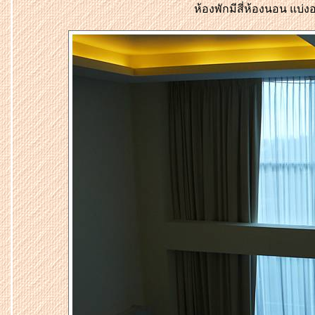
ห้องพักมีสี่ห้องนอน แบ่ง