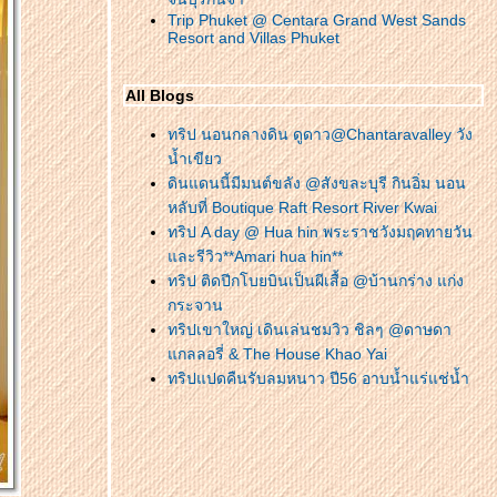
Trip Phuket @ Centara Grand West Sands
Resort and Villas Phuket
All Blogs
ทริป นอนกลางดิน ดูดาว@Chantaravalley วัง
น้ำเขียว
ดินแดนนี้มีมนต์ขลัง @สังขละบุรี กินอิ่ม นอน
หลับที่ Boutique Raft Resort River Kwai
ทริป A day @ Hua hin พระราชวังมฤคทายวัน
ละรีวิว**Amari hua hin**
ทริป ติดปีกโบยบินเป็นผีเสื้อ @บ้านกร่าง แก่ง
กระจาน
ทริปเขาใหญ่ เดินเล่นชมวิว ชิลๆ @ดาษดา
กลลอรี่ & The House Khao Yai
ทริปแปดคืนรับลมหนาว ปี56 อาบน้ำแร่แช่น้ำ
อุ่น แล้วเข้าเมืองคืนสุดท้ายที่ Kantary Hill
เชียงใหม่
ทริปรับลมหนาว แปดคืน รับปี56 ตอน.กางเต็นท์
นอนริมแม่น้ำปาย พายเรือเข้าถ้ำลอด