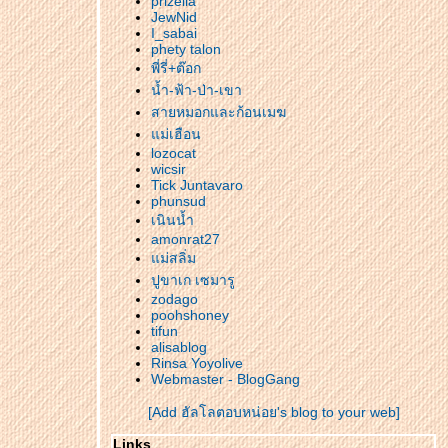
prizella
ปิดทริปต้นปี55 ตอนใครๆๆก็ไปม่อนแจ่ม
JewNid
ทริปท้ายปีหัวปี 55 .......รีวิวร้านไส้กรอก
I_sabai
phety talon
G&Mดอยสะเก็ด แวะพักผ่อน ณ.อุทยานแห่งชาติ
พี่รี่+ต๊อก
ม่ตะไคร้ 2-1-55
น้ำ-ฟ้า-ป่า-เขา
ทริปท้ายปีหัวปี 55 เที่ยวดอยช้าง เดินเล่นชม
สายหมอกและก้อนเมฆ
สวนพุทธอุทยาน ชิมกาแฟดอยช้าง แวะทักทา
ม่เฮือน
ดอกนางพญาเสือโคร่ง
lozocat
ทริปท้ายปีหัวปี 55 จากดอยแม่สลอง สู่ดอยช้าง
wicsir
ปลายทาง ณ.เชียงใหม่
Tick Juntavaro
phunsud
หนาวแรกที่แม่ฮ่องสอน ...ตอน 4 ขอพักแบบ
เนินน้ำ
สบายๆ ณ.เลอเมอริเดียน เชียงใหม่.....(แต่ไม่
amonrat27
สบายใจ)
ม่สลิ่ม
หนาวแรกที่แม่ฮ่องสอน ...ตอน 3หนาวจับใจ
ปูขาเก เซมารู
ณ.ปางอุ๋ง -อาบน้ำแร่หมักโคลน ณ.ภูโคลน-พา
zodago
poohshoney
ชมถ้ำปลา
tifun
หนาวแรกที่แม่ฮ่องสอน..ตอน2 อุทยานแห่งธาติ
alisablog
ม่เงา-ทุ่งดอกบัวตองดอยแม่อูคอ
Rinsa Yoyolive
Webmaster - BlogGang
หนาวแรกที่แม่ฮ่องสอน ...ตอน 1 สู่เส้นทางอัน
าวนาน (ชลบุรี) เส้นทาง 105 ตาก - แม่สอด
[Add ฮัลโลตอบหน่อย's blog to your web]
ทริปเดินชมเลน ดมเลน ดมโคลน ณ.ป่าชายเลน
Links