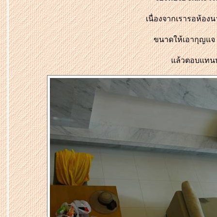
เนื่องจากเรารอห้อง
ขนาดให้เอากุ
ญแจ แ
ล้วตอบแทนห้