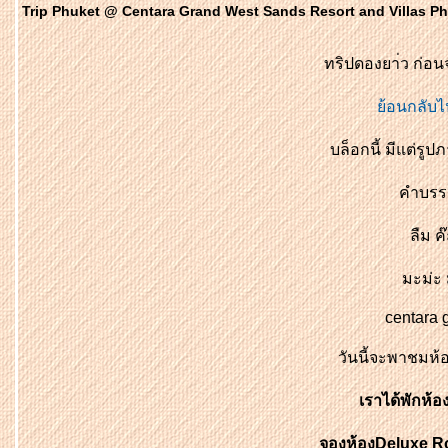
Trip Phuket @ Centara Grand West Sands Resort and Villas P
ทริปดองยา่ว ก่อน
้อ
นก
ลับไ
บล็อกนี้ มีแต่รูป
คำบรร
ลืม ค๊
มะม่ะ ม
centara 
วันนี้จะพาชมห้
เราได้พักห้อง
จองห้อง
Deluxe 