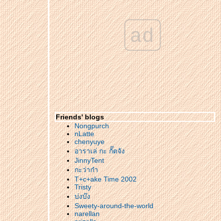
ทริปยกอาหารทะเลขึ้นบก นอนลั้นล้าริมขลุง
@ทะเลขัวญสมุทรโฮมสเตย์
ทริปรับลมหนาว แปดคืน รับปี56 ตอน...แช่น้ำ
ad
ร่อุ่นๆ แล้วไปนอนอ่างขางกัน
ทริปรับลมหนาว แปดคืน รับปี56 ตอน...ณ.ภู
ลังกา รีสอร์ท
ทริปรับลมหนาว แปดคืน รับปี56 ตอน...ถึงซะที่
นะ น่าน ทริปเที่ยววัดจ้า
ทริปรับลมหนาว แปดคืน รับปี 56 ตอน..ดอ
เสมอดาว
ทริปรับลมหนาว แปดคืน รับปี 56 ตอน..เที่ยว
Friends' blogs
น่านเมืองน่ารัก พักบนดอนเสมอดาว สมใจจริงๆ
Nongpurch
ขับรถชมวิว ลองถนนใหม่ไปน้ำตกห้วยขมินกาญ
nLatte
chenyuye
จนบุรีกันจ้า
อาราเล่ กะ กั๊ตจัง
Trip Phuket @ Centara Grand West Sands
Resort and Villas Phuket
JinnyTent
Trip Phuket @ HOLIDAY INN RESORT
กะว่าก๋า
PHUKET MAI KHAO BEACH
T+c+ake Time 2002
อีกครั้งกับน้ำตกกระทิง เมืองจันทบุรี ไปกี่ที่ก็ไม่มี
Tristy
เบื่อ
บ่งบ๊ง
Sweety-around-the-world
ทริปพักผ่อนหน่อยใจไปกับเกาะช้าง @AANA
narellan
RESORT AND SPA