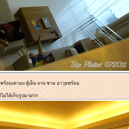
วพร้อมเตาอบ ตู้เย็น จาน ชาม อ
าวุธพร้อม
ไม่ได้เก
็บ
รูปมาฝาก