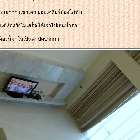
นานมากๆ แขกเค้าเ
อะ
เคลียร์ห้องไม่ทัน
ต่ห้องยังไม่เสร็จ ให้เราไปเล่นน้ำรอ
องนี้มา
ห้เป็นค่าปิดปากกกกก