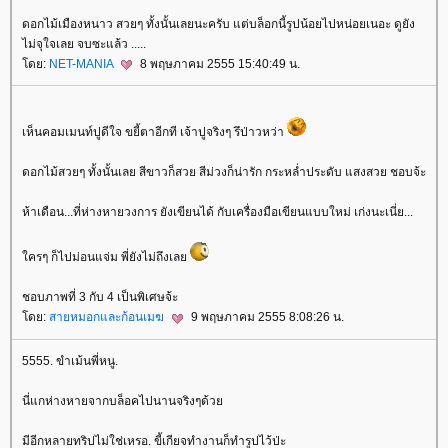
ดอกไม้เมืองหนาว สวยๆ ทั้งนั้นเลยนะครับ แต่บล็อกนี้รูปน้อยไปหน่อยเนอะ ดูยัง
ไม่จุใจเลย จบซะแล้ว .....
ดย:
NET-MANIA
8 พฤษภาคม 2555 15:40:49 น.
เห็นคอมเมนท์ปูดีใจ ขยี้ตาอีกที เจ้าปูจริงๆ รึป่าวหว่า
ดอกไม้สวยๆ ทั้งนั้นเลย สีขาวก็สวย สีม่วงก็น่ารัก กระหล่ำประดับ แสงสวย ชอบจ้ะ
ห้าเดือน...ที่ห่างหายวงการ ยังเขียนได้ กับเครื่องมือเขียนแบบใหม่ เก่งนะเนี่ย...
ครๆ ก็ไปม่อนแจ่ม พี่ยังไม่ถึงเล
ชอบภาพที่ 3 กับ 4 เป็นพิเศษจ้ะ
ดย:
สายหมอกและก้อนเมฆ
9 พฤษภาคม 2555 8:08:26 น.
5555. ขำเม้นพี่หนู.
นี่แกห่างหายจากบล็อคไปนานจริงๆด้ว
มีอีกหลายทริปไม่ใช่เหรอ. ขี้เกียจทำงานก็ทำรูปไว้ป่ะ