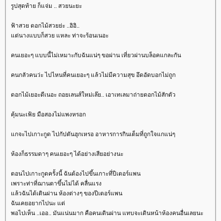
รูปสุดท้าย ก็แจ่ม .. สวยนะยะ
ฟ้าสวย ดอกไม้สวยย่ะ ..อิอิ..
ต่นางแบบก็สวย แหละ ท่าจะร้อนเนอะ
คนเยอะๆ แบบนี้ไม่เหมาะกับฉันแน่ๆ ขอผ่าน เที่ยวผ่านบล็อคแกละกัน
คนกลัวคนว่ะ ไปไหนที่คนเยอะๆ แล้วไม่มีความสุข อึดอัดบอกไม่ถูก
ดอกไม้เยอะดีเนอะ ถอยเลนส์ใหม่เล๊ย.. เอาเทเลมาถ่ายดอกไม้สักตัว
คุ้มนะเฟ้ย มือสองไม่แพงหรอก
กจะไปเกาะกูด ไปกัปตันฮุกเหรอ อาหารการกินเต็มที่ถูกใจแกแน่ๆ
ห้องก็ธรรมดาๆ คนเยอะๆ ได้อย่างเสียอย่างนะ
ตอนไปเกาะกูดครั้งนี้ ฉันต้องไปขึ้นเกาะที่ปีเตอร์แพน
เพราะท่าที่ฌานตาขึ้นไม่ได้ คลื่นแรง
ล้วฉันได้เดินผ่าน ห้องต่างๆ ของปีเตอร์แพน
ฉันเคยอยากไปนะ แต่
พอไปเห็น ..เออ.. มันแน่นมาก คือคนเดินผ่าน แทบจะเดินหน้าห้องคนอื่นเลยนะ