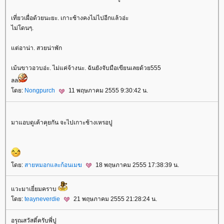
เที่ยวเผื่อด้วยนะยะ. เกาะช้างคงไม่ไปอีกแล้วอ่ะ
ไม่โดนๆ.
ต่อาน่า. สวยน่าพัก
เม้นขาวอวบอ่ะ. ไม่แค่จ้างนะ. ฉันยังจับมือเขียนเลยด้วย555
ลล
ดย:
Nongpurch
11 พฤษภาคม 2555 9:30:42 น.
มาแอบดูเค้าคุยกัน จะไปเกาะช้างเหรอปู
ดย:
สายหมอกและก้อนเมฆ
18 พฤษภาคม 2555 17:38:39 น.
วะมาเยี่ยมคราบ
ดย:
teayneverdie
21 พฤษภาคม 2555 21:28:24 น.
อรุณสวัสดิ์ครับพี่ปู