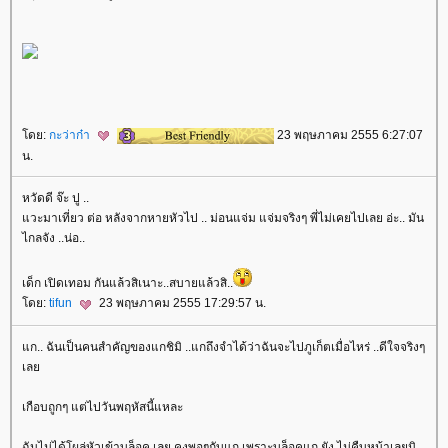
ดย:
กะว่าก๋า
23 พฤษภาคม 2555 6:27:07
น.
หวัดดี จ๊ะ ปู ..
วะมาเที่ยว ต่อ หลังจากหายหัวไป .. ม่อนแจ่ม แจ่มจริงๆ พี่ไม่เคยไปเลย อ่ะ.. มัน
ไกลจัง ..น่อ..
เด็ก เปิดเทอม กันแล้วสิเนาะ..สบายแล้วสิ..
ดย:
tifun
23 พฤษภาคม 2555 17:29:57 น.
ก.. ฉันเป็นคนสำคัญของแกชิมิ ..แกถึงจำได้ว่าฉันจะไปภูเก็ตเมื่อไหร่ ..ดีใจจริงๆ
เล
เกือบถูกๆ แต่ไปวันพฤหัสนี้แหละ
ฉันไม่ได้โผล่หัวเข้าบล็อค เลย คงพอๆกับแก เพราะบล็อคแก ยัง ไม่คืบหน้าเลยนิ