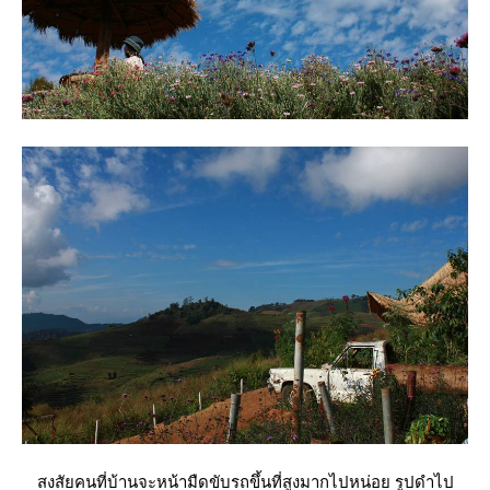
สงสัยคนที่บ้านจะหน้ามืดขับรถขึ้นที่สูงมากไปหน่อย รูปดำไป