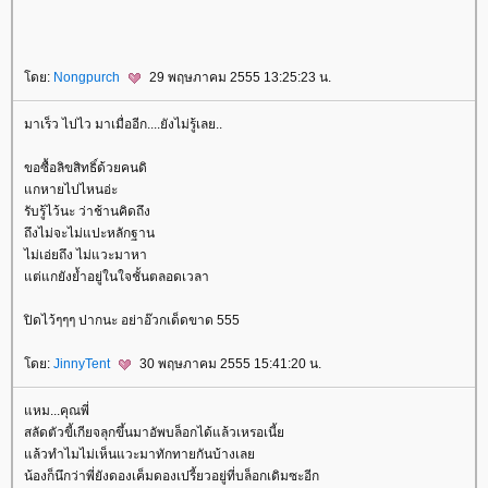
ดย:
Nongpurch
29 พฤษภาคม 2555 13:25:23 น.
มาเร็ว ไปไว มาเมื่ออีก....ยังไม่รู้เลย..
ขอซื้อลิขสิทธิ์ด้วยคนดิ
กหายไปไหนอ่ะ
รับรู้ไว้นะ ว่าช้านคิดถึง
ถึงไม่จะไม่แปะหลักฐาน
ไม่เอ่ยถึง ไม่แวะมาหา
ต่แกยังย้ำอยู่ในใจชั้นตลอดเวลา
ปิดไว้ๆๆๆ ปากนะ อย่าอ๊วกเด็ดขาด 555
ดย:
JinnyTent
30 พฤษภาคม 2555 15:41:20 น.
หม...คุณพี่
สลัดตัวขี้เกียจลุกขึ้นมาอัพบล็อกได้แล้วเหรอเนี้
ล้วทำไมไม่เห็นแวะมาทักทายกันบ้างเล
น้องก็นึกว่าพี่ยังดองเค็มดองเปรี้ยวอยู่ที่บล็อกเดิมซะอีก