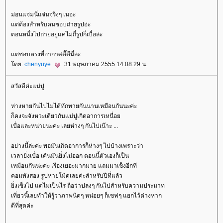
ม่อนแจ่มนี่แจ่มจริงๆ เนอะ
ต่ต้องสำหรับคนชอบถ่ายรูปอ่ะ
ตอนหนึ่งไปถ่ายอยู่แค่ไม่กี่รูปก็เบื่อล่ะ
ต่ชอบตรงที่อากาศดี๊ดีนี่ล่ะ
ดย:
chenyuye
31 พฤษภาคม 2555 14:08:29 น.
สวัสดีค่ะแม่ปู
ห่างหายกันไปไม่ได้ทักทายกันนานเหมือนกันนะค่ะ
ก็คงจะจังหวะเดียวกับแม่ปูเกิดอาการเหนื่อ
เบื่อและหน่ายน่ะค่ะ เลยห่างๆ กันไปเน๊าะ ...
อย่างนี้ล่ะค่ะ พอมันเกิดอาการก็ห่างๆ ไปบ้างเพราะว่า
เวลายิ่งเบื่อ เค้นมันยิ่งไม่ออก ตอนนี้ตัวเองก็เป็น
เหมือนกันน่ะค่ะ เรื่องเยอะมากมาย แถมมาเซ็งอีกที
คอมพังสอง รูปหายโม้ดเลยค่ะสำหรับปีที่แล้ว
ิ่งเซ็งไป แต่ไม่เป็นไร ถือว่าปลงๆ กันไปสำหรับความประมาท
เที่ยวนี้เลยทำให้รู้ว่าภาพนิดๆ หน่อยๆ ก็เซฟๆ แยกไว้ต่างหาก
ดีที่สุดค่ะ