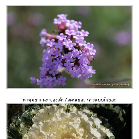
หามุมยากนะ ของเค้าดังคนเยอะ นางแบบก็เยอะ