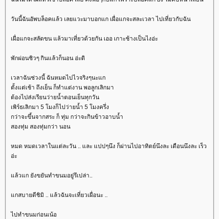
วันนี้ฉันอัพบล็อคแล้ว เลยแวะมาบอกแก เผื่อแกจะสละเวลา ไปเที่ยวกับฉัน
เผื่อแกจะสลัดขน แล้วมาเที่ยวด้วยกัน เออ เกาะช้างเป็นไงอ่ะ
พักผ่อนชิวๆ กินแล้วก็นอน อ่ะดิ
เวลาฉันช่วงนี้ ฉันหมดไปไวจริงๆนะแก
ตั้งแต่เช้า ถึงเย็น ก็ทำแต่งาน พอลูกเลิกมา
ต้องไปส่งเรียนว่ายน้ำตอนเย็นทุกวัน
เพิร์ธเลิกมา 5 โมงก็ไปว่ายน้ำ 5 โมงครึ่ง
กว่าจะขึ้นจากสระ ก็ ทุ่ม กว่าจะกินข้าวอาบน้ำ
สองทุ่ม สองทุ่มกว่า นอน
หมด หมดเวลาในแต่ละวัน .. และ แปปๆนึง ก็ผ่านไปอาทิตย์นึงละ เดือนนึงละ เร็ว
อ่ะ
ล้วแก ยังขยันทำขนมอยู่รึเปล่า..
กสบายดีชิมิ .. แล้วฉันจะเที่ยวเผื่อนะ ..
ไปทำขนมก่อนเน้อ