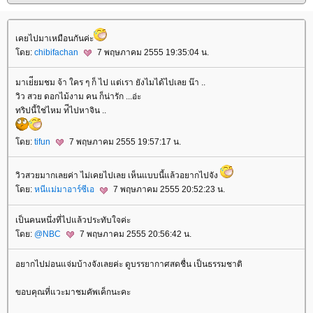
เคยไปมาเหมือนกันค่ะ
ดย:
chibifachan
7 พฤษภาคม 2555 19:35:04 น.
มาเย่ียมชม จ้า ใคร ๆ ก็ ไป แต่เรา ยังไมได้ไปเลย น๊า ..
วิว สวย ดอกไม้งาม คน ก็น่ารัก ...อ่ะ
ทริปนี้ใช่ไหม ท่ีไปหาจิน ..
ดย:
tifun
7 พฤษภาคม 2555 19:57:17 น.
วิวสวยมากเลยค่า ไม่เคยไปเลย เห็นแบบนี้แล้วอยากไปจัง
ดย:
หนีแม่มาอาร์ซีเอ
7 พฤษภาคม 2555 20:52:23 น.
เป็นคนหนึ่งที่ไปแล้วประทับใจค่ะ
ดย:
@NBC
7 พฤษภาคม 2555 20:56:42 น.
อยากไปม่อนแจ่มบ้างจังเลยค่ะ ดูบรรยากาศสดชื่น เป็นธรรมชาติ
ขอบคุณที่แวะมาชมคัพเค็กนะคะ