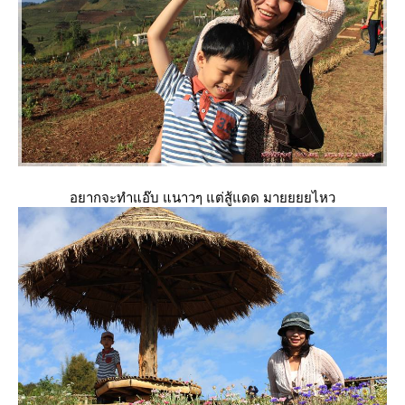
อยากจะทำแอ๊บ แนาวๆ แต่สู้แดด มายยยยไหว