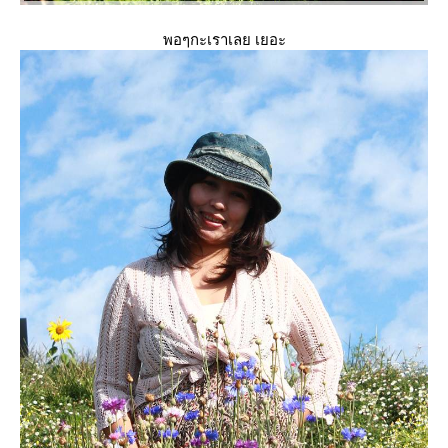
พอๆกะเราเลย เยอะ