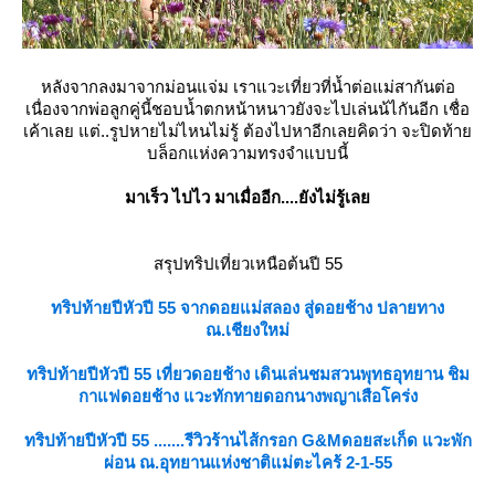
หลังจากลงมาจากม่อนแจ่ม เราแวะเที่ยวที่น้ำต่อแม่สากันต่อ
เนื่องจากพ่อลูกคู่นี้ชอบน้ำตกหน้าหนาวยังจะไปเล่นน้ไกันอีก เชื่อ
เค้าเลย แต่..รูปหายไม่ไหนไม่รู้ ต้องไปหาอีกเลยคิดว่า จะปิดท้า
บล็อกแห่งความทรงจำแบบนี้
มาเร็ว ไปไว มาเมื่ออีก....ยังไม่รู้เล
สรุปทริปเที่ยวเหนือต้นปี 55
ทริปท้ายปีหัวปี 55 จากดอยแม่สลอง สู่ดอยช้าง ปลายทาง
ณ.เชียงใหม่
ทริปท้ายปีหัวปี 55 เที่ยวดอยช้าง เดินเล่นชมสวนพุทธอุทยาน ชิม
กาแฟดอยช้าง แวะทักทายดอกนางพญาเสือโคร่ง
ทริปท้ายปีหัวปี 55 .......รีวิวร้านไส้กรอก G&Mดอยสะเก็ด แวะพัก
ผ่อน ณ.อุทยานแห่งชาติแม่ตะไคร้ 2-1-55