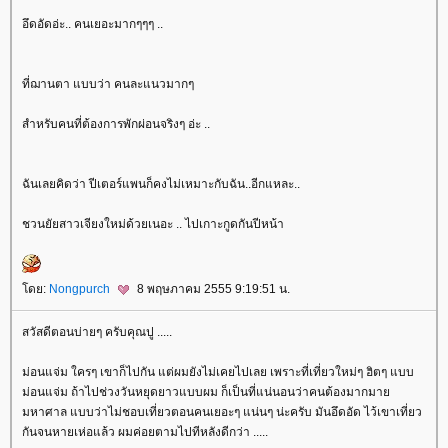
อึดอัดอ่ะ.. คนเยอะมากๆๆๆ ..
ที่ฌานตา แบบว่า คนละแนวมากๆ
สำหรับคนที่ต้องการพักผ่อนจริงๆ อ่ะ ..
ฉันเลยคิดว่า ปีเตอร์แพนก็คงไม่เหมาะกับฉัน..อีกแหละ..
ชวนยัยสาวเจียงใหม่ด้วยเนอะ .. ไปเกาะกูดกันปีหน้า
ดย:
Nongpurch
8 พฤษภาคม 2555 9:19:51 น.
สวัสดีตอนบ่ายๆ ครับคุณปู .....
ม่อนแจ่ม ใครๆ เขาก็ไปกัน แต่ผมยังไม่เคยไปเลย เพราะที่เที่ยวใหม่ๆ ฮิตๆ แบบ
ม่อนแจ่ม ถ้าไปช่วงวันหยุดยาวแบบผม ก็เป็นที่แน่นอนว่าคนต้องมากมา
มหาศาล แบบว่าไม่ชอบเที่ยวตอนคนเยอะๆ แน่นๆ น่ะครับ มันอึดอัด ไว้เขาเที่ยว
กันจนหายเห่อแล้ว ผมค่อยตามไปทีหลังดีกว่า .....