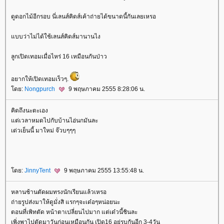
ดูดอกไม้อีกรอบ นี่เลนส์คิดส์เค้าถ่ายได้ขนาดนี้กันเลยเหรอ
บบว่าไม่ได้ใช้เลนส์คิดส์มานานไง
ลูกเปิดเทอมเมื่อไหร่ 16 เหมือนกันป่าว
อยากให้เปิดเทอมเร็วๆ.
ดย:
Nongpurch
9 พฤษภาคม 2555 8:28:06 น.
คิดถึงนะตะเอง
ต่เวลาหมดไปกับบ้านไอ่นกมันละ
เด่วเย็นนี้ มาใหม่ จ๊วบๆๆๆ
ดย:
JinnyTent
9 พฤษภาคม 2555 13:55:48 น.
หลานช้านตัดผมทรงนักเรียนแล้วเหรอ
ถ่ายรูปส่งมาให้ดูมั่งสิ แรกๆจะเด๋อๆหน่อยนะ
ตอนที่เพิทตัด หน้าตาเปลี่ยนไปมาก แต่เด๋วนี้ชินละ
เพิ่งพาไปตัดมาวันก่อนเหมือนกัน เปิด16 อยู่รบกันอีก 3-4วัน