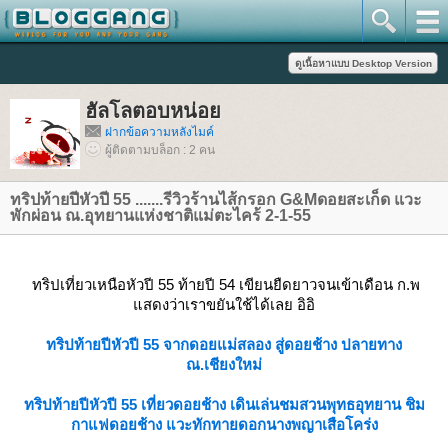
ฮัลโลตอบหน่อ
ฝากข้อความหลังไมค์
ผู้ติดตามบล็อก : 2 คน
ทริปท้ายปีหัวปี 55 .......รีวิวร้านไส้กรอก G&Mดอยสะเก็ด แวะ
พักผ่อน ณ.อุทยานแห่งชาติแม่ตะไคร้ 2-1-55
ทริปเที่ยวเหนือหัวปี 55 ท้ายปี 54 เขียนยืดยาวจนเข้าเดือน ก.พ
สดงว่าเราขยันใช้ได้เลย อิอิ
ทริปท้ายปีหัวปี 55 จากดอยแม่สลอง สู่ดอยช้าง ปลายทาง
ณ.เชียงใหม่
ทริปท้ายปีหัวปี 55 เที่ยวดอยช้าง เดินเล่นชมสวนพุทธอุทยาน ชิม
กาแฟดอยช้าง แวะทักทายดอกนางพญาเสือโคร่ง