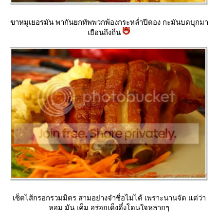
ขาหมูเยอรมัน พากันยกทัพพวกพ้องกระหล่ำปีดอง กะมันบดบุกมา
เยือนถึงถิ่น
เซ็ตไส้กรอกรวมมิตร สามอย่างจำชื่อไม่ได้ เพราะนานจัด แต่ว่า
หอม มัน เค็ม อร่อยเด็งดึ๋งโดนใจหลายๆ