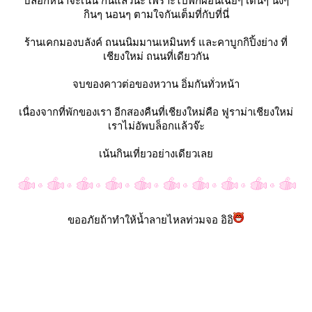
บล็อกหน้าจะเน้น กินแล้วนะ เพราะไปพักผ่อนเฉยๆ เดินๆ นั่งๆ
กินๆ นอนๆ ตามใจกันเต็มที่กับที่นี่
ร้านเคกมองบลังค์ ถนน
นิมมานเหมินทร์
ละคาบูกกิปิ้งย่าง ที่
เชียงใหม่ ถนนที่เดียวกัน
จบของคาวต่อของหวาน อิ่มกันทั่วหน้า
เนื่องจากที่พักของเรา อีกสองคืนที่เชียงใหม่คือ ฟูราม่าเชียงใหม่
เราไม่อัพบล็อกแล้วจ๊ะ
เน้นกินเที่ยวอย่างเดียวเล
ขออภัยถ้าทำให้น้ำลายไหลท่วมจอ อิอิ