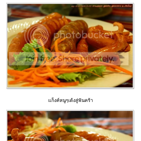
ก็งค์หนูๆเด้งสู่ฟันคร้า