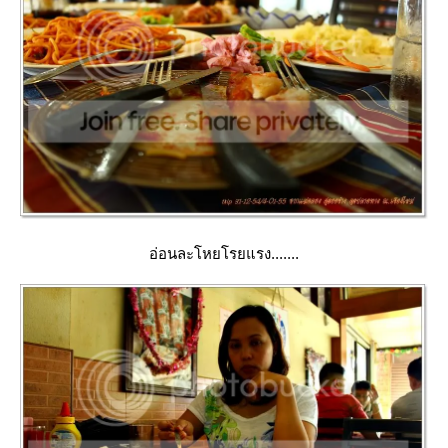
อ่อนละโหยโรยแรง.......