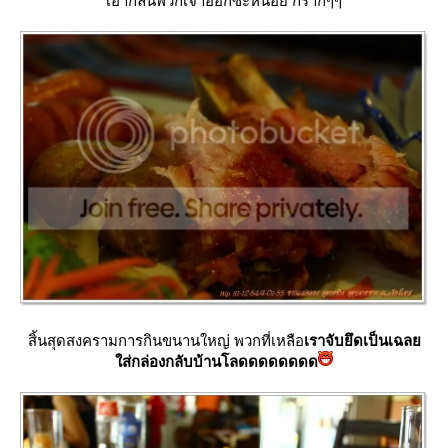
เอากลิ่นพวกเจ้าออกซะหน่อย กร๊ากๆๆ
สิ้นสุดสงครามการกินขนานใหญ่ พวกที่เหลือ
เราจับยึดเป็นเฉล
ส่กล่องกลับบ้านโลดดดดดดดด