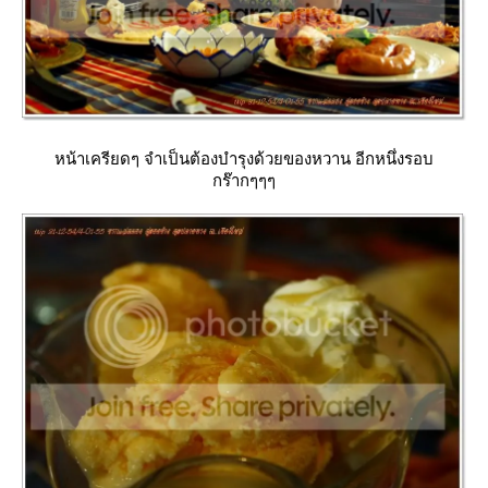
หน้าเครียดๆ จำเป็นต้องบำรุงด้วยของหวาน อีกหนึ่งรอบ
กร๊ากๆๆๆ