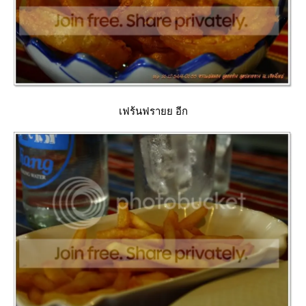
เฟร้นฟรายย อีก