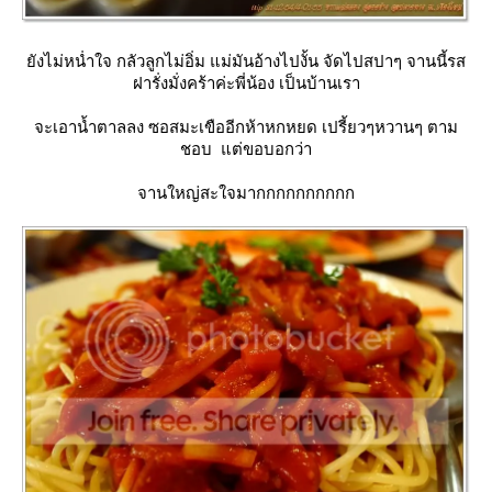
ังไม่หน่ำใจ กลัวลูกไม่อิ่ม แม่มันอ้างไปงั้น จัดไปสปาๆ จานนี้รส
ฝารั่งมั่งคร้าค่ะพี่น้อง เป็นบ้านเรา
จะเอาน้ำตาลลง ซอสมะเขืออีกห้าหกหยด เปรี้ยวๆหวานๆ ตาม
ชอบ แต่ขอบอกว่า
จานใหญ่สะใจมากกกกกกกกกก