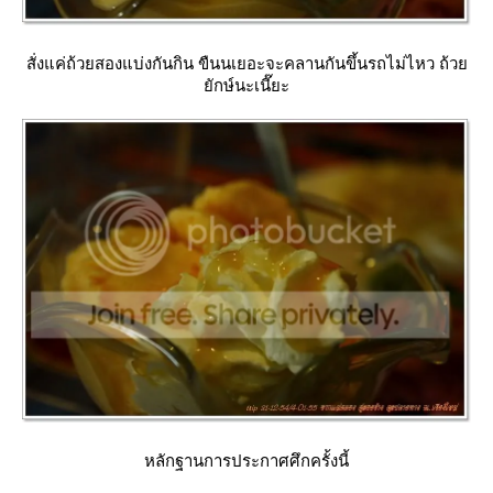
สั่งแค่ถ้วยสองแบ่งกันกิน ขืนนเยอะจะคลานกันขึ้นรถไม่ไหว ถ้ว
ักษ์นะเนี๊ยะ
หลักฐานการประกาศศึกครั้งนี้