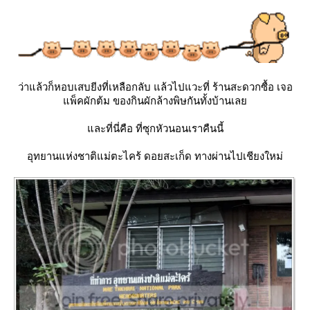
ว่าแล้วก็หอบเสบยีงที่เหลือกลับ แล้วไปแวะที่ ร้านสะดวกซื้อ เจอ
พ็คผักต้ม ของกินผักล้างพิษกันทั้งบ้านเล
ละที่นี่คือ ที่ซุกหัวนอนเราคืนนี้
อุทยานแห่งชาติแม่ตะไคร้ ดอยสะเก็ด ทางผ่านไปเชียงใหม่