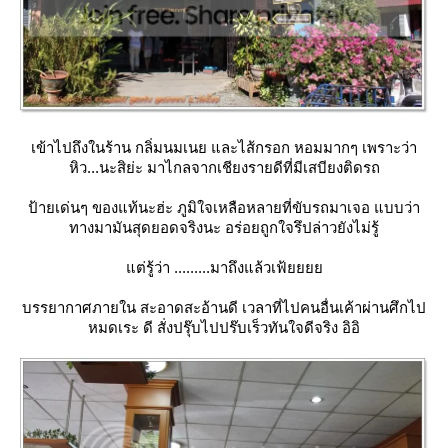
เข้าไปถึงในร้าน กลิ่มนมเนย และไส้กรอก หอมมากๆ เพราะว่า
หิว...นะสิย่ะ มาไกลจากเชียงรายดีที่มีเสบียงติดรถ
ป้ายเด่นๆ ของแท้นะฮ่ะ ภูมิใจเหลือหลายที่ขับรถมาเจอ แบบว่า
ทางมามันสุดยอดจริงนะ อร่อยถูกใจรึปล่าวยังไม่รู้
ต่รู้ว่า .........มาถึงแล้วเฟ้
บรรยากาศภายใน สะอาดสะอ้านดี เวลาที่ไปคนอื่นเค้าผ่านศึกไป
หมดเระ ดี สั่งปรุ๊บไปปร๊บเร็วทันใจดีจริง อิอิ