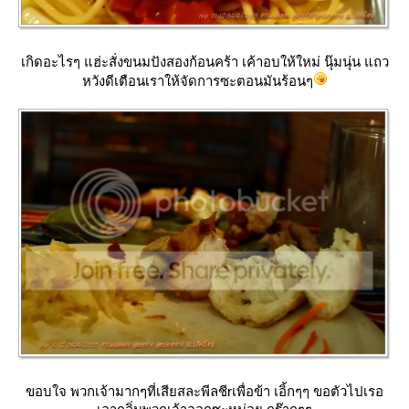
เกิดอะไรๆ แฮ่ะสั่งขนมปังสองก้อนคร้า เค้าอบให้ใหม่ นุ๊มนุ่น แถว
หวังดีเตือนเราให้จัดการซะตอนมันร้อนๆ
ขอบใจ พวกเจ้ามากๆที่เสียสละพีลชีrเพื่อข้า เอิ้กๆๆ ขอตัวไปเรอ