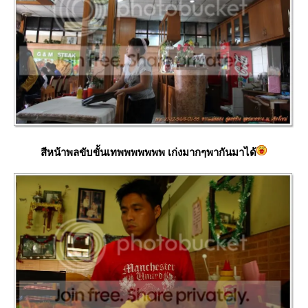
สีหน้าพลขับขั้นเทพพพพพพพ เก่งมากๆพากันมาได้