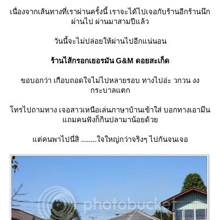
เนื่องจากเส้นทางที่เราผ่านครั้งนี้ เราจะได้ไปเจอกับร้านอีกร้านนึก
ผ่านไป ผ่านมาสามปีแล้ว
วันนี้จะไม่ปล่อยให้ผ่านไปอีกแน่นอน
ร้านไส้กรอกเยอรมัน G&M ดอยสะเก็ด
ขอบอกว่า เกือบถอดใจไม่ไปหลายรอบ ทางไปอ่ะ วกวน งง
กระบาลแตก
ทรไปถามทาง เจอสาวเหนือเล่นภาษาบ้านเข้าใส่ บอกทางเอามึน
ถมคนฟังก็กินปลามาน้อยด้ว
ต่คนพาไปนี่สิ ........ใจใหญ่กว่าจริงๆ ไปกันจนเจอ