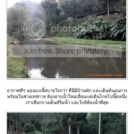
อากาศดีๆ นอนแบนี้สบายใจกว่า ที่นี่มีบ้านพัก และเต็นท์นอนกาง
พร้อมในช่วงเทสกาล ห้องอาบน้ำใหม่เอี่ยมแต่เดินไกลไปนิ๊ดหนึ่ง
เราเลือกกางเต็นท์ริมน้ำ และใกล้ห้องน้ำที่สุด