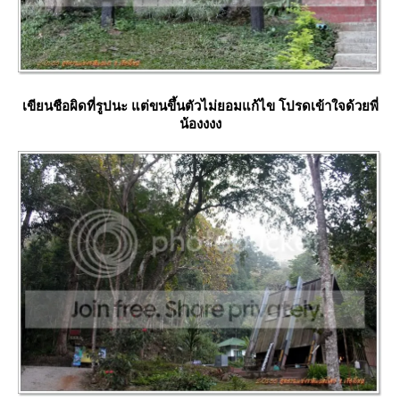
เขียนชือผิดที่รูปนะ แต่ขนขึ้นตัวไม่ยอมแก้ไข โปรดเข้าใจด้วยพี่
น้องงงง