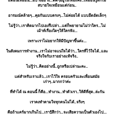
ต่มันเหมือน...มีบางอย่าง...ติดๆอยู่ในใจอ่ะค่ะ..เหมือนรู้สึกไม่
สบายใจเหมือนแต่ก่อน..
อารมณ์คล้ายๆ...คุยกันแบบตรงๆ...ไม่ค่อยได้ แบบอึดอัดเล็กๆ
ไม่รู้ว่า..เราคิดมากไปเองรึเปล่า...แต่ก็พยายามไม่ว่าใคร...ไม่
เม้าท์เรื่องใดๆให้ใครฟัง...
เพราะเราไม่อยากให้มีปัญหาขึ้นค่ะ...
นสังคมการทำงาน...เราไม่อาจแน่ใจได้ว่า...ใครที่ไว้ใจได้..และ
จริงใจกับเราอย่างแท้จริง..
ไม่รู้ว่า..คิดอย่างนี้..ถูกหรือเปล่านะคะ..
ต่สำหรับเราแล้ว...เราไว้ใจ ครอบครัวและเพื่อนสมั
เก่าๆ..มากกว่าค่ะ
ที่ทำได้ ณ ตอนนี้ ก็คือ...ทำงาน...ทำตัวเรา..ให้ดีที่สุด..ล่ะกัน
เราคงทำตามใจทุกคนไม่ได้..จริงๆ
คือถ้าแคร์มากเกินไป...เรารู้สึกว่า...จะเสียความเป็นตัวเองไป...