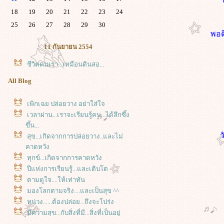
18
19
20
21
22
23
24
25
26
27
28
29
30
พอด
11 กันยายน 2554
ชีวิตคนเรา...เหมือนดินสอ...
All Blog
เพิกเฉย ปล่อยวาง อย่าใส่ใจ
เวลาผ่าน...เราจะเรียนรู้คน...ได้ลึกซึ้ง
ขึ้น...
ว
สุข...เกิดจากการปล่อยวาง..และไม่
คาดหวัง
ทุกข์...เกิดจากการคาดหวัง
ปีแห่งการเรียนรู้...และเติบโต
ตามดูใจ....ให้เท่าทัน
มองโลกตามจริง....และเป็นสุข ^^
หน่วง......ต้องปล่อย...ถึงจะโปร่ง
มีความสุข...กับสิ่งที่มี...สิ่งที่เป็นอยู่
เหนื่อยกาย...หรือจะสู้เหนื่อยใจ..