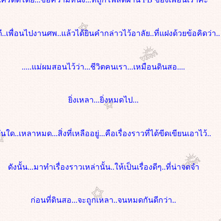
ี..เพื่อนไปงานศพ..แล้วได้ยินคำกล่าวไว้อาลัย..ที่แฝงด้วยข้อคิดว่า..
.....แม่ผมสอนไว้ว่า...ชีวิตคนเรา...เหมือนดินสอ....
ิ่งเหลา...ยิ่งหมดไป...
ันใด..เหลาหมด...สิ่งที่เหลืออยู่...คือเรื่องราวที่ได้ขีดเขียนเอาไว้..
ดังนั้น...มาทำเรื่องราวเหล่านั้น..ให้เป็นเรื่องดีๆ..ที่น่าจดจำ
ก่อนที่ดินสอ...จะถูกเหลา..จนหมดกันดีกว่า..