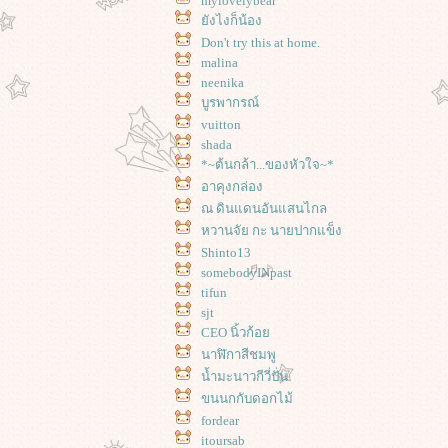
mylovelybear
ังไงก็น้อง
Don't try this at home.
malina
neenika
บูรพากรณ์
vuitton
shada
*~ต้นกล้า...ของหัวใจ~*
อาคุงกล่อง
ณ ดินแดนอันแสนไกล
หวานจัย กะ นายปากแข็ง
Shinto13
somebodyINpast
tifun
sjt
CEO นิ้วก้อ
นาฬิกาสีชมพู
น้ำมะนาวกีวี่ปั่น
ขนนกกับดอกไม้
fordear
itoursab