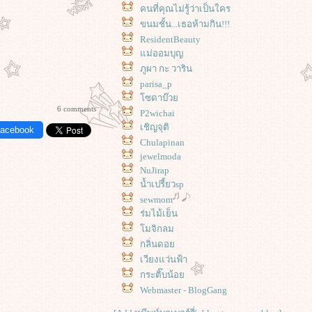
คนที่คุณไม่รู้ว่าเป็นใคร
ขนมชั้น...เธอห้ามกิน!!!
ResidentBeauty
ม่ออมบุญ
ภูผา กะ วาริน
parisa_p
ซดาบ๊ว
6 comments
P2wichai
เชิญจุติ
Facebook
Chulapinan
jewelmoda
NuJirap
น้ำเปรี้ยวsp
sewmom
ร่มไม้เย็น
มจิกลม
กลิ่นดอ
เวียงแว่นฟ้า
กระติ๊บน้อ
Webmaster - BlogGang