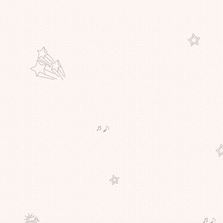
ทัศนคติ...เปลี่ยนแปลงได้ทุกสิ่ง..
เริ่มค้นพบตัวเอง...แม้เพียงเล็กน้อ
ก็ตาม...
เทศกาลถือศีล....กินเจ...ใครกินเจบ้าง
คะ
อภัยทาน...ลองทำแล้ว..ได้ผลดีจริงๆ
ทำบุญในเวลางาน....ก็งานเข้า...
คำพูด....ใครคิดว่าไม่สำคัญ
สุข...หรือทุกข์...อยู่ที่ใจ
องค์กร...ความสุข...เสริมสร้างคน
ดี...อืมมม อยากเล่าให้ฟังค่ะ
เวลาเป็นสิ่งมีค่า....อย่าปล่อยผ่าน
ไป...โดยไม่ทำอะไรเล
เล่าสู่กันฟัง.....
Freedom จงเจริญ
อย่าได้แคร์....
ความลับ....ก็มีในโลกนะคะ
สดอย่างไร...ให้มีความสุข..
ค้นหาตัวเอง...ให้เจอ
รักมากมาย...รักเธอมากมา
เรื่องเล่า...หลังสอบค่ะ