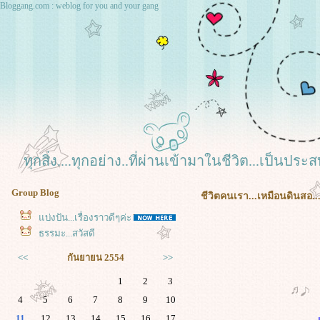
Bloggang.com : weblog for you and your gang
ทุกสิ่ง....ทุกอย่าง..ที่ผ่านเข้ามาในชีวิต...เป็นประส
Group Blog
ชีวิตคนเรา...เหมือนดินสอ..
บ่งปัน...เรื่องราวดีๆค่ะ
ธรรมะ...สวัสดี
<<
กันยายน 2554
>>
1
2
3
4
5
6
7
8
9
10
11
12
13
14
15
16
17