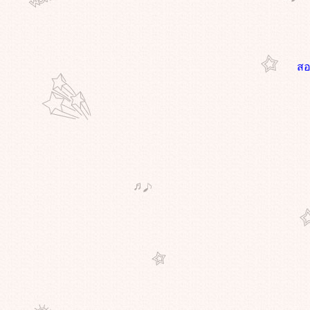
ฤดูที่แตกต่าง....
พยายาม...และตั้งใจ ทำให้เต็มที่..
กินให้น้อย...แล้วก็ออกกำลังกาย...จะ
ได้ผอมลง
สอ
ค่อยากระบาย...นิดนึง
ที่ว่าง....ซึ่งกันและกัน
ก้าวผ่าน...การเปลี่ยนแปลง
อยู่ให้ได้กับสิ่งเก่าๆ....พร้อมกับเปิดรับ
กับสิ่งใหม่ๆ...
จงเป็นสุข..เป็นสุขเถิด..จิตใจสงบได้
ด้วยการแผ่เมตตา
อมรับกับทุกสิ่ง...ที่ได้ตัดสินใจไป
ทุกสิ่งอย่างที่ผ่านเข้ามา....ล้วนเป็น
ประสบการณ์ให้เราเติบโตและเรียนรู้
ไปทำบุญแล้วก็เที่ยวตลาดน้ำมา
ค่ะ....กินไป..อิ่มไป เพลิดเพลินใจ
อบมาเล่า...ความโก๊ะกัง...ให้ฟังค่ะ
มันจะบ้ากันไปใหญ่แล้ว...ขอมอบให้
คนๆหนึ่ง
เอาบุญมาฝาก...เช่นเคยค่ะ