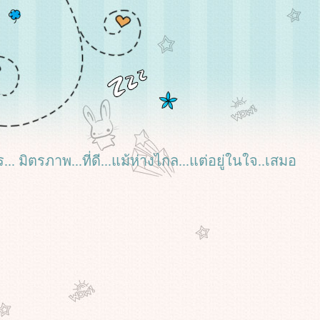
ร... มิตรภาพ...ที่ดี...แม้ห่างไกล...แต่อยู่ในใจ..เสมอ