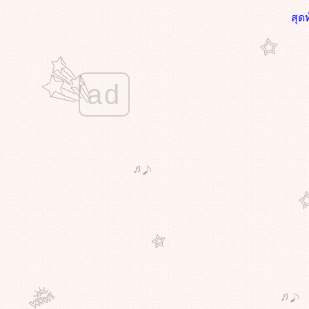
บางที..ทำอะไรๆช้าลงบ้าง...กลับค้น
สุด
พบความสงบมากขึ้น
ชีวิตคนเรา...เหมือนดินสอ...
คนที่รอเราอยู่....เสมอมา...กลับไป
ดูแลบ้าง...อะไรบ้าง
ad
อย่าพยายามฝืน..ที่จะเป็น...ที่จะ
ทำ..ในสิ่งที่ไม่ใช่ตัวเรา
สุข..ทุกข์..บางครั้งมันต่างกัน
เพียง...นิด วิธีคิดคือสิ่งสำคัญ
ท้อได้..ล้มได้...แต่ต้องกลับมาลุกขึ้น
อีกครั้ง....ให้ได้...
ไม่ว่า...ยังไง จะทำให้ดีที่สุด
นที่สุด...ก็ค้นหาตัวเองเจอ..
ไหว้พระ...เที่ยวตลาดน้ำ แบบใจ
ร่มๆ...ชิล ชิล
อดทน..และอดกลั้น บททดสอบ
ตั้งแต่..ต้นปี
จริงใจ..และทำดีต่อไป..สักวัน..ต้องดี
เอง
เปิดโลกใหม่ได้...ด้วยการเดินทาง