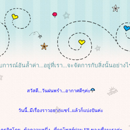
บการณ์อันล้ำค่า...อยู่ที่เรา...จะจัดการกับสิ่งนั้นอย่างไ
.
สวัสดี...วันฝนพรำ...อากาศดีๆค่ะ
วันนี้..มีเรื่องราวอยากแชร์..แล้วก็แบ่งปันค่ะ
เครดิตโดย...ข้อความหนึ่ง...ที่ถูกโพสต์ผ่าน FB ของเพื่อนเราค่ะ