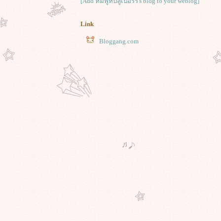
[Add หมีพูห์บลูเบอร์รี่'s blog to your weblog]
Link
Bloggang.com