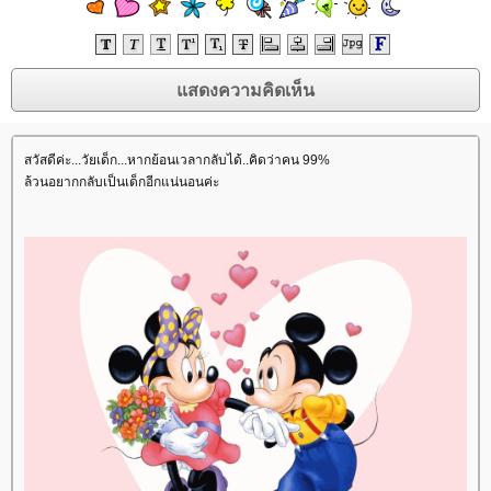
สวัสดีค่ะ...วัยเด็ก...หากย้อนเวลากลับได้..คิดว่าคน 99%
ล้วนอยากกลับเป็นเด็กอีกแน่นอนค่ะ