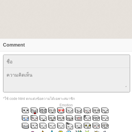
Comment
*ใช้ code html ตกแต่งข้อความได้เฉพาะสมาชิก
Emotion